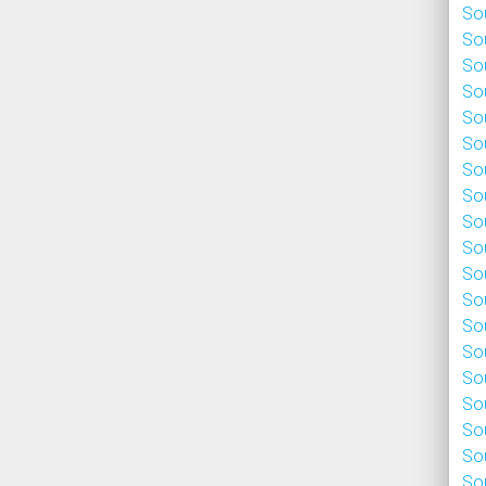
Sou
Sou
Sou
Sou
Sou
Sou
Sou
Sou
Sou
Sou
Sou
Sou
Sou
Sou
Sou
Sou
Sou
Sou
Sou