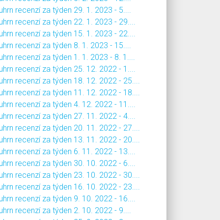
hrn recenzí za týden 29. 1. 2023 - 5....
hrn recenzí za týden 22. 1. 2023 - 29....
hrn recenzí za týden 15. 1. 2023 - 22....
hrn recenzí za týden 8. 1. 2023 - 15....
hrn recenzí za týden 1. 1. 2023 - 8. 1....
hrn recenzí za týden 25. 12. 2022 - 1....
hrn recenzí za týden 18. 12. 2022 - 25....
hrn recenzí za týden 11. 12. 2022 - 18....
hrn recenzí za týden 4. 12. 2022 - 11....
hrn recenzí za týden 27. 11. 2022 - 4....
hrn recenzí za týden 20. 11. 2022 - 27....
hrn recenzí za týden 13. 11. 2022 - 20....
hrn recenzí za týden 6. 11. 2022 - 13....
hrn recenzí za týden 30. 10. 2022 - 6....
hrn recenzí za týden 23. 10. 2022 - 30....
hrn recenzí za týden 16. 10. 2022 - 23....
hrn recenzí za týden 9. 10. 2022 - 16....
hrn recenzí za týden 2. 10. 2022 - 9....