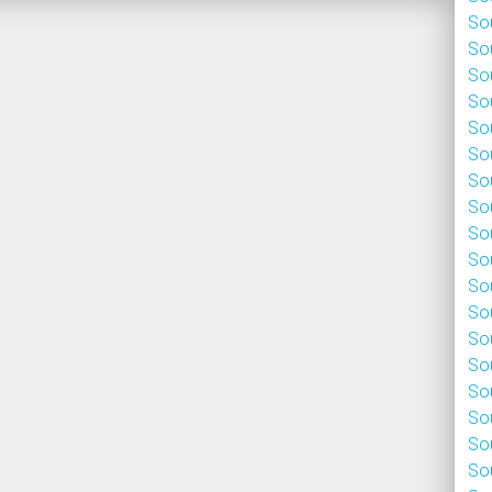
Sou
Sou
Sou
Sou
Sou
Sou
Sou
Sou
Sou
Sou
Sou
Sou
Sou
Sou
Sou
Sou
Sou
Sou