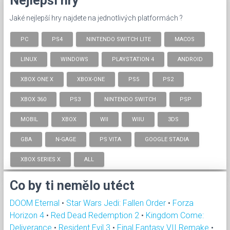
Nejlepší hry
Jaké nejlepší hry najdete na jednotlivých platformách ?
PC
PS4
NINTENDO SWITCH LITE
MACOS
LINUX
WINDOWS
PLAYSTATION 4
ANDROID
XBOX ONE X
XBOX-ONE
PS5
PS2
XBOX 360
PS3
NINTENDO SWITCH
PSP
MOBIL
XBOX
WII
WIIU
3DS
GBA
N-GAGE
PS VITA
GOOGLE STADIA
XBOX SERIES X
ALL
Co by ti nemělo utéct
DOOM Eternal
•
Star Wars Jedi: Fallen Order
•
Forza
Horizon 4
•
Red Dead Redemption 2
•
Kingdom Come:
Deliverance
•
Resident Evil 3
•
Final Fantasy VII Remake
•