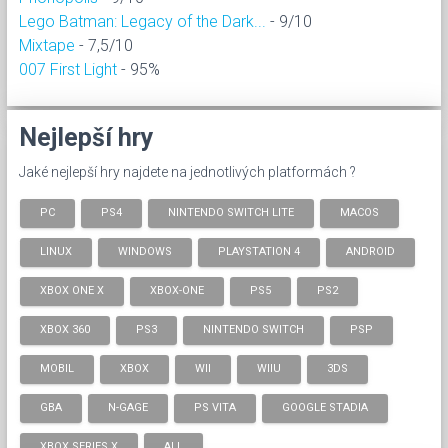
Lego Batman: Legacy of the Dark...
- 9/10
Mixtape
- 7,5/10
007 First Light
- 95%
Nejlepší hry
Jaké nejlepší hry najdete na jednotlivých platformách ?
PC
PS4
NINTENDO SWITCH LITE
MACOS
LINUX
WINDOWS
PLAYSTATION 4
ANDROID
XBOX ONE X
XBOX-ONE
PS5
PS2
XBOX 360
PS3
NINTENDO SWITCH
PSP
MOBIL
XBOX
WII
WIIU
3DS
GBA
N-GAGE
PS VITA
GOOGLE STADIA
XBOX SERIES X
ALL