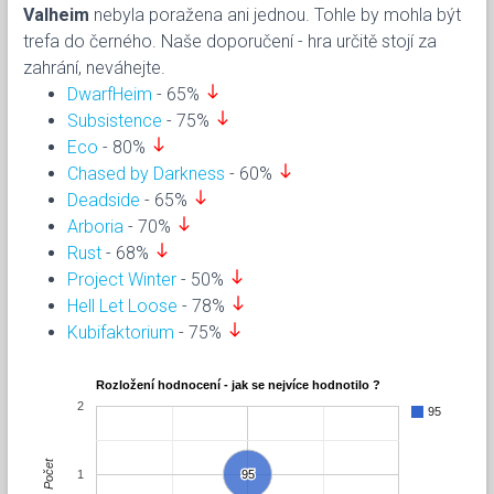
Valheim
nebyla poražena ani jednou. Tohle by mohla být
trefa do černého. Naše doporučení - hra určitě stojí za
zahrání, neváhejte.
south
DwarfHeim
- 65%
south
Subsistence
- 75%
south
Eco
- 80%
south
Chased by Darkness
- 60%
south
Deadside
- 65%
south
Arboria
- 70%
south
Rust
- 68%
south
Project Winter
- 50%
south
Hell Let Loose
- 78%
south
Kubifaktorium
- 75%
Rozložení hodnocení - jak se nejvíce hodnotilo ?
2
95
Počet
1
95
95