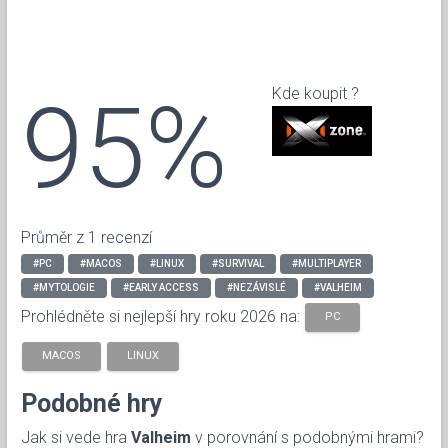
95%
Kde koupit ?
Průměr z 1 recenzí
#PC
#MACOS
#LINUX
#SURVIVAL
#MULTIPLAYER
#MYTOLOGIE
#EARLY ACCESS
#NEZÁVISLÉ
#VALHEIM
Prohlédněte si nejlepší hry roku 2026 na:
PC
MACOS
LINUX
Podobné hry
Jak si vede hra
Valheim
v porovnání s podobnými hrami?