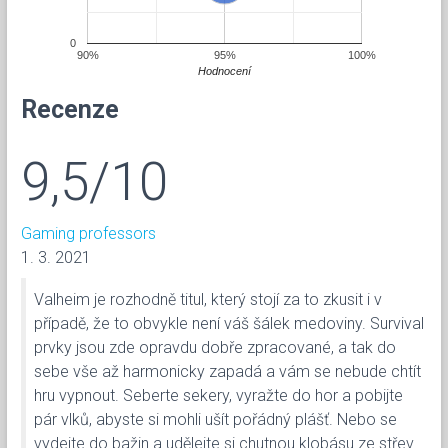
0
90%
95%
100%
Hodnocení
Recenze
9,5/10
Gaming professors
1. 3. 2021
Valheim je rozhodně titul, který stojí za to zkusit i v
případě, že to obvykle není váš šálek medoviny. Survival
prvky jsou zde opravdu dobře zpracované, a tak do
sebe vše až harmonicky zapadá a vám se nebude chtít
hru vypnout. Seberte sekery, vyražte do hor a pobijte
pár vlků, abyste si mohli ušít pořádný plášť. Nebo se
vydejte do bažin a udělejte si chutnou klobásu ze střev