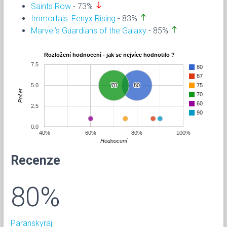
south
Saints Row
- 73%
north
Immortals: Fenyx Rising
- 83%
north
Marvel’s Guardians of the Galaxy
- 85%
Rozložení hodnocení - jak se nejvíce hodnotilo ?
7.5
80
87
5.0
70
70
80
80
75
Počet
70
60
2.5
90
0.0
40%
60%
80%
100%
Hodnocení
Recenze
80%
Paranskyraj