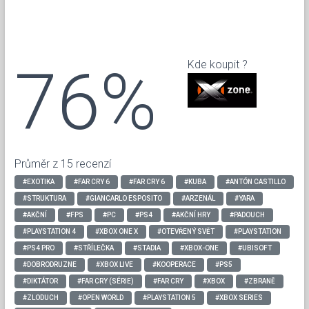
76%
Kde koupit ?
Průměr z 15 recenzí
#EXOTIKA
#FAR CRY 6
#FAR CRY 6
#KUBA
#ANTÓN CASTILLO
#STRUKTURA
#GIANCARLO ESPOSITO
#ARZENÁL
#YARA
#AKČNÍ
#FPS
#PC
#PS4
#AKČNÍ HRY
#PADOUCH
#PLAYSTATION 4
#XBOX ONE X
#OTEVŘENÝ SVĚT
#PLAYSTATION
#PS4 PRO
#STŘÍLEČKA
#STADIA
#XBOX-ONE
#UBISOFT
#DOBRODRUZNE
#XBOX LIVE
#KOOPERACE
#PS5
#DIKTÁTOR
#FAR CRY (SÉRIE)
#FAR CRY
#XBOX
#ZBRANĚ
#ZLODUCH
#OPEN WORLD
#PLAYSTATION 5
#XBOX SERIES