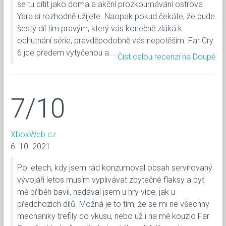
se tu cítit jako doma a akční prozkoumávání ostrova
Yara si rozhodně užijete. Naopak pokud čekáte, že bude
šestý díl tím pravým, který vás konečně zláká k
ochutnání série, pravděpodobně vás nepotěším. Far Cry
6 jde předem vytyčenou a...
Číst celou recenzi na Doupě
7/10
XboxWeb.cz
6. 10. 2021
Po letech, kdy jsem rád konzumoval obsah servírovaný
vývojáři letos musím vyplivávat zbytečné flaksy a byť
mě příběh bavil, nadával jsem u hry více, jak u
předchozích dílů. Možná je to tím, že se mi ne všechny
mechaniky trefily do vkusu, nebo už i na mě kouzlo Far