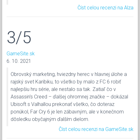
Číst celou recenzi na Alza
3/5
GameSite.sk
6. 10. 2021
Obrovský marketing, hviezdny herec v hlavnej úlohe a
rajský svet Karibiku, to všetko by malo z FC 6 robiť
najlepšiu hru série, ale nestalo sa tak. Zatiaľ čo v
Assassin's Creed – ďalšej ohromnej značke – dokázal
Ubisoft s Valhallou prekonať všetko, čo doteraz
ponúkol, Far Cry 6 je len zábavným, ale v konečnom
dôsledku obyčajným ďalším dielom.
Číst celou recenzi na GameSite.sk