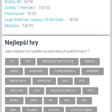
Bubsy 4D
- 6/10
Gothic 1 Remake
- 7,5/10
Phonopolis
- 9/10
Lego Batman: Legacy of the Dark...
- 9/10
Mixtape
- 7,5/10
Nejlepší hry
Jaké nejlepší hry najdete na jednotlivých platformách ?
PC
PS4
NINTENDO SWITCH LITE
MACOS
LINUX
WINDOWS
PLAYSTATION 4
ANDROID
XBOX ONE X
XBOX-ONE
PS5
PS2
XBOX 360
PS3
NINTENDO SWITCH
PSP
MOBIL
XBOX
WII
WIIU
3DS
GBA
N-GAGE
PS VITA
GOOGLE STADIA