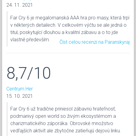
24. 11. 2021
Far Cry 6 je megalomanská AAA hra pro masy, která trpí
v některých detailech. V celkovém výčtu se ale jedná o
titul, poskytující dlouhou a kvalitní zábavu a o to jde
vlastně především.
Číst celou recenzi na Paranskyraj
8,7/10
Centrum Her
15. 10. 2021
Far Cry 6 už tradične priniesol zábavnú hrateľnosť,
podmanivý open world so živým ekosystémom a
charizmatického záporáka. Obrovské množstvo
vedľajších aktivít ale zbytočne zatieňujú dejovú linku.