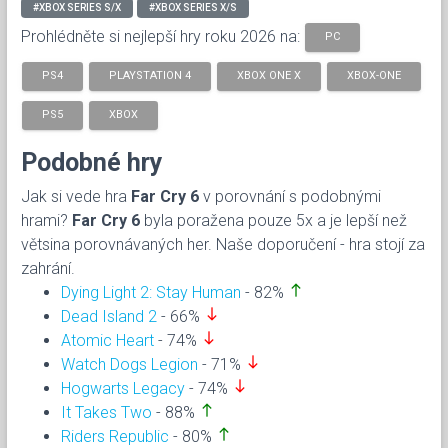
#XBOX SERIES S/X
#XBOX SERIES X/S
Prohlédněte si nejlepší hry roku 2026 na:
PC
PS4
PLAYSTATION 4
XBOX ONE X
XBOX-ONE
PS5
XBOX
Podobné hry
Jak si vede hra
Far Cry 6
v porovnání s podobnými
hrami?
Far Cry 6
byla poražena pouze 5x a je lepší než
větsina porovnávaných her. Naše doporučení - hra stojí za
zahrání.
north
Dying Light 2: Stay Human
- 82%
south
Dead Island 2
- 66%
south
Atomic Heart
- 74%
south
Watch Dogs Legion
- 71%
south
Hogwarts Legacy
- 74%
north
It Takes Two
- 88%
north
Riders Republic
- 80%