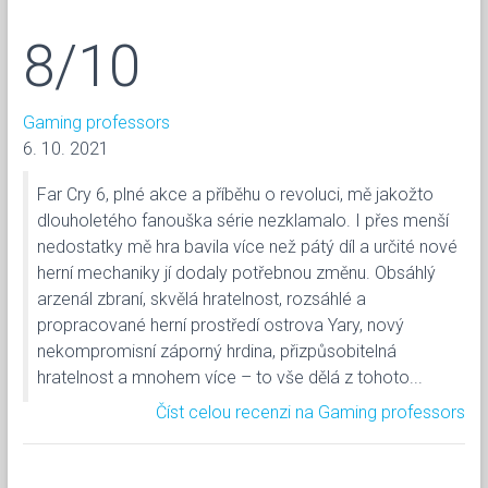
8/10
Gaming professors
6. 10. 2021
Far Cry 6, plné akce a příběhu o revoluci, mě jakožto
dlouholetého fanouška série nezklamalo. I přes menší
nedostatky mě hra bavila více než pátý díl a určité nové
herní mechaniky jí dodaly potřebnou změnu. Obsáhlý
arzenál zbraní, skvělá hratelnost, rozsáhlé a
propracované herní prostředí ostrova Yary, nový
nekompromisní záporný hrdina, přizpůsobitelná
hratelnost a mnohem více – to vše dělá z tohoto...
Číst celou recenzi na Gaming professors