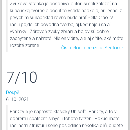
Zvuková stránka je pôsobivá, autori si dali záležať na
kubánskej tvorbe a počuť to všade naokolo, pri jednej z
prvých misií napríklad rovno bude hrať Bella Ciao. V
rádiu pôjde ich pôvodná tvorba, aj keď nájdu sa aj
výnimky. Zároveň zvuky zbraní a bojov sú dobre
zachytené a nahraté. Nielen vidíte, ale aj cítite, aké máte
rozbité zbrane.
Číst celou recenzi na Sector.sk
7/10
Doupě
6. 10. 2021
Far Cry 6 je naprosto klasický Ubisoft i Far Cry, a to v
dobrém i špatném smyslu tohoto tvrzení. Pokud máte
rádi herní strukturu série posledních několika dílů, budete