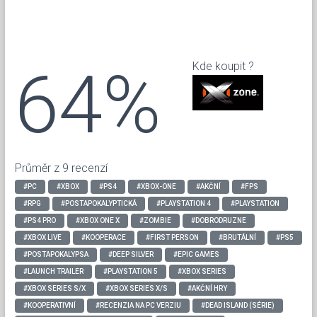
64%
Kde koupit ?
Průměr z 9 recenzí
#PC
#XBOX
#PS4
#XBOX-ONE
#AKČNÍ
#FPS
#RPG
#POSTAPOKALYPTICKÁ
#PLAYSTATION 4
#PLAYSTATION
#PS4 PRO
#XBOX ONE X
#ZOMBIE
#DOBRODRUZNE
#XBOX LIVE
#KOOPERACE
#FIRST PERSON
#BRUTÁLNÍ
#PS5
#POSTAPOKALYPSA
#DEEP SILVER
#EPIC GAMES
#LAUNCH TRAILER
#PLAYSTATION 5
#XBOX SERIES
#XBOX SERIES S/X
#XBOX SERIES X/S
#AKČNÍ HRY
#KOOPERATIVNÍ
#RECENZIA NA PC VERZIU
#DEAD ISLAND (SÉRIE)