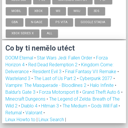
MOBIL
XBOX
WII
WIIU
3DS
GBA
N-GAGE
PS VITA
GOOGLE STADIA
XBOX SERIES X
ALL
Co by ti nemělo utéct
DOOM Eternal
•
Star Wars Jedi: Fallen Order
•
Forza
Horizon 4
•
Red Dead Redemption 2
•
Kingdom Come:
Deliverance
•
Resident Evil 3
•
Final Fantasy VII Remake
•
Wasteland 3
•
The Last of Us Part 2
•
Cyberpunk 2077
•
Vampire: The Masquerade - Bloodlines 2
•
Halo Infinite
•
Baldur's Gate 3
•
Forza Motorsport 8
•
Grand Theft Auto 6
•
Minecraft Dungeons
•
The Legend of Zelda: Breath of The
Wild 2
•
Diablo 4
•
Hitman 3
•
The Medium
•
Gods Will Fall
•
Returnal
•
Valorant
•
Linux Howto to
|
Linux Search
|