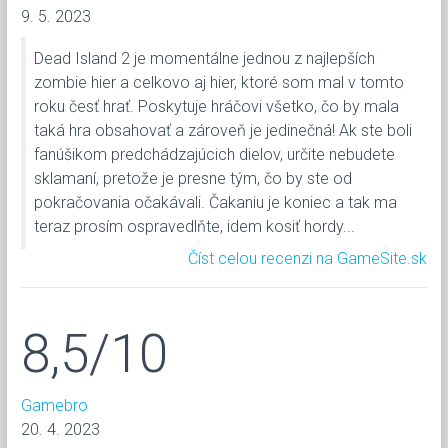
9. 5. 2023
Dead Island 2 je momentálne jednou z najlepších
zombie hier a celkovo aj hier, ktoré som mal v tomto
roku česť hrať. Poskytuje hráčovi všetko, čo by mala
taká hra obsahovať a zároveň je jedinečná! Ak ste boli
fanúšikom predchádzajúcich dielov, určite nebudete
sklamaní, pretože je presne tým, čo by ste od
pokračovania očakávali. Čakaniu je koniec a tak ma
teraz prosím ospravedlňte, idem kosiť hordy...
Číst celou recenzi na GameSite.sk
8,5/10
Gamebro
20. 4. 2023