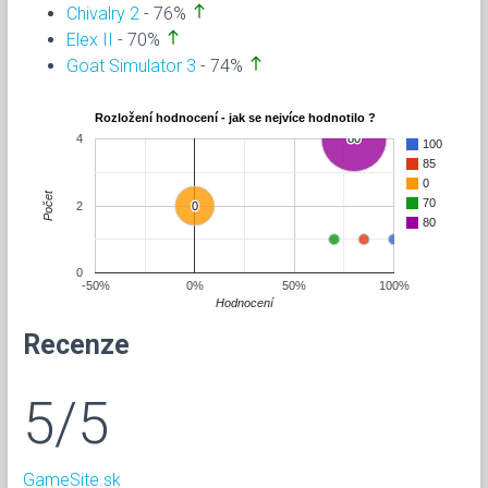
north
Chivalry 2
- 76%
north
Elex II
- 70%
north
Goat Simulator 3
- 74%
Rozložení hodnocení - jak se nejvíce hodnotilo ?
4
80
80
100
85
0
Počet
70
2
0
0
80
0
-50%
0%
50%
100%
Hodnocení
Recenze
5/5
GameSite.sk