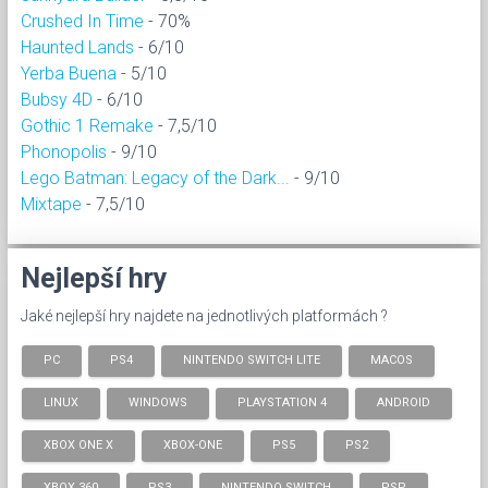
Crushed In Time
- 70%
Haunted Lands
- 6/10
Yerba Buena
- 5/10
Bubsy 4D
- 6/10
Gothic 1 Remake
- 7,5/10
Phonopolis
- 9/10
Lego Batman: Legacy of the Dark...
- 9/10
Mixtape
- 7,5/10
Nejlepší hry
Jaké nejlepší hry najdete na jednotlivých platformách ?
PC
PS4
NINTENDO SWITCH LITE
MACOS
LINUX
WINDOWS
PLAYSTATION 4
ANDROID
XBOX ONE X
XBOX-ONE
PS5
PS2
XBOX 360
PS3
NINTENDO SWITCH
PSP