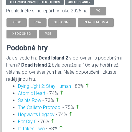
#DEEP SILVER DAMBUSTER STUDIOS
#DEAD ISLAND 2
Prohlédněte si nejlepší hry roku 2026 na:
PC
XBOX
PS4
XBOX-ONE
PLAYSTATION 4
XBOX ONE X
PS5
Podobné hry
Jak si vede hra
Dead Island 2
v porovnání s podobnými
hrami?
Dead Island 2
byla poražena 10x a je horší než
větsina porovnávaných her. Naše doporučení - zkuste
raději jinou hru.
north
Dying Light 2: Stay Human
- 82%
north
Atomic Heart
- 74%
north
Saints Row
- 73%
north
The Callisto Protocol
- 75%
north
Hogwarts Legacy
- 74%
north
Far Cry 6
- 76%
north
It Takes Two
- 88%