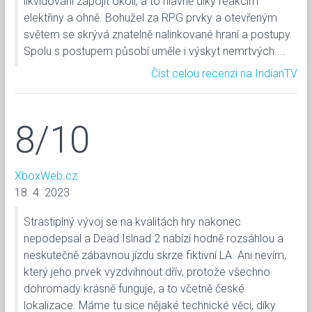
likvidování zapojit okolí, a to hlavně díky reakcím
elektřiny a ohně. Bohužel za RPG prvky a otevřeným
světem se skrývá znatelně nalinkované hraní a postupy.
Spolu s postupem působí uměle i výskyt nemrtvých....
Číst celou recenzi na IndianTV
8/10
XboxWeb.cz
18. 4. 2023
Strastiplný vývoj se na kvalitách hry nakonec
nepodepsal a Dead Islnad 2 nabízí hodně rozsáhlou a
neskutečně zábavnou jízdu skrze fiktivní LA. Ani nevím,
který jeho prvek vyzdvihnout dřív, protože všechno
dohromady krásně funguje, a to včetně české
lokalizace. Máme tu sice nějaké technické věci, díky