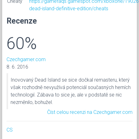
Cheaty
https://gamefaqs.gamespot.com/xboxone/19026
dead-island-definitive-edition/cheats
Recenze
60%
Czechgamer.com
8. 6. 2016
Inovovaný Dead Island se sice dočkal remasteru, který
však rozhodně nevyužívá potenciál současných herních
technologií. Zábava to sice je, ale v podstatě se nic
nezměnilo, bohužel.
Číst celou recenzi na Czechgamer.com
CS