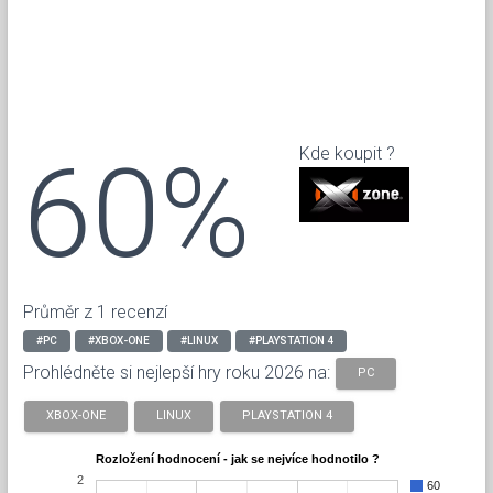
60%
Kde koupit ?
Průměr z 1 recenzí
#PC
#XBOX-ONE
#LINUX
#PLAYSTATION 4
Prohlédněte si nejlepší hry roku 2026 na:
PC
XBOX-ONE
LINUX
PLAYSTATION 4
Rozložení hodnocení - jak se nejvíce hodnotilo ?
2
60