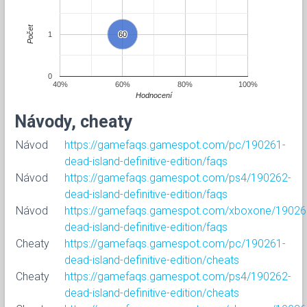
Počet
1
60
60
0
40%
60%
80%
100%
Hodnocení
Návody, cheaty
Návod
https://gamefaqs.gamespot.com/pc/190261-
dead-island-definitive-edition/faqs
Návod
https://gamefaqs.gamespot.com/ps4/190262-
dead-island-definitive-edition/faqs
Návod
https://gamefaqs.gamespot.com/xboxone/19026
dead-island-definitive-edition/faqs
Cheaty
https://gamefaqs.gamespot.com/pc/190261-
dead-island-definitive-edition/cheats
Cheaty
https://gamefaqs.gamespot.com/ps4/190262-
dead-island-definitive-edition/cheats