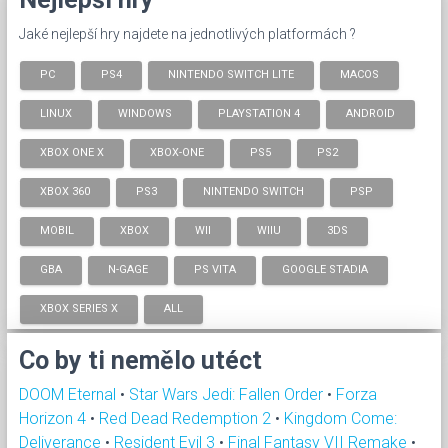
Jaké nejlepší hry najdete na jednotlivých platformách ?
PC
PS4
NINTENDO SWITCH LITE
MACOS
LINUX
WINDOWS
PLAYSTATION 4
ANDROID
XBOX ONE X
XBOX-ONE
PS5
PS2
XBOX 360
PS3
NINTENDO SWITCH
PSP
MOBIL
XBOX
WII
WIIU
3DS
GBA
N-GAGE
PS VITA
GOOGLE STADIA
XBOX SERIES X
ALL
Co by ti nemělo utéct
DOOM Eternal
•
Star Wars Jedi: Fallen Order
•
Forza
Horizon 4
•
Red Dead Redemption 2
•
Kingdom Come:
Deliverance
•
Resident Evil 3
•
Final Fantasy VII Remake
•