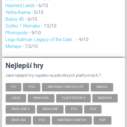
Haunted Lands
- 6/10
Yerba Buena
- 5/10
Bubsy 4D
- 6/10
Gothic 1 Remake
- 7,5/10
Phonopolis
- 9/10
Lego Batman: Legacy of the Dark...
- 9/10
Mixtape
- 7,5/10
Nejlepší hry
Jaké nejlepší hry najdete na jednotlivých platformách ?
PC
PS4
NINTENDO SWITCH LITE
MACOS
LINUX
WINDOWS
PLAYSTATION 4
ANDROID
XBOX ONE X
XBOX-ONE
PS5
PS2
XBOX 360
PS3
NINTENDO SWITCH
PSP