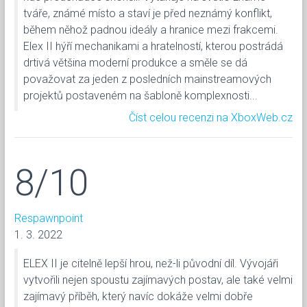
tváře, známé místo a staví je před neznámý konflikt,
během něhož padnou ideály a hranice mezi frakcemi.
Elex II hýří mechanikami a hratelností, kterou postrádá
drtivá většina moderní produkce a směle se dá
považovat za jeden z posledních mainstreamových
projektů postaveném na šabloně komplexnosti...
Číst celou recenzi na XboxWeb.cz
8/10
Respawnpoint
1. 3. 2022
ELEX II je citelně lepší hrou, než-li původní díl. Vývojáři
vytvořili nejen spoustu zajímavých postav, ale také velmi
zajímavý příběh, který navíc dokáže velmi dobře