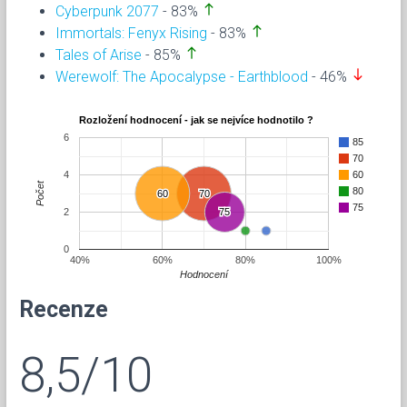
north
Cyberpunk 2077
- 83%
north
Immortals: Fenyx Rising
- 83%
north
Tales of Arise
- 85%
south
Werewolf: The Apocalypse - Earthblood
- 46%
Rozložení hodnocení - jak se nejvíce hodnotilo ?
6
85
70
4
60
Počet
80
60
60
70
70
75
2
75
75
0
40%
60%
80%
100%
Hodnocení
Recenze
8,5/10