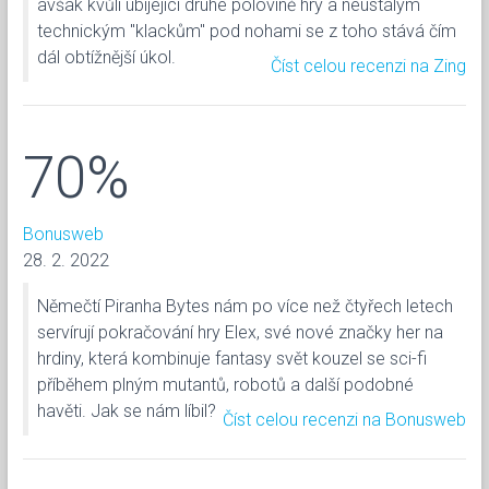
avšak kvůli ubíjející druhé polovině hry a neustálým
technickým "klackům" pod nohami se z toho stává čím
dál obtížnější úkol.
Číst celou recenzi na Zing
70%
Bonusweb
28. 2. 2022
Němečtí Piranha Bytes nám po více než čtyřech letech
servírují pokračování hry Elex, své nové značky her na
hrdiny, která kombinuje fantasy svět kouzel se sci-fi
příběhem plným mutantů, robotů a další podobné
havěti. Jak se nám líbil?
Číst celou recenzi na Bonusweb