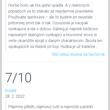
Horšie bolo, ak hra úplne spadla. A v niektorých
prípadoch sa to stávalo až nepríjemne pravidelne.
Používajte quicksave – ale to budete pri neustále
prítomnej smrti tak či tak. Ozvučenie je naopak
vynikajúce a ide s dobou. Dabing je napriek béčkovo
napísaným dialógom vynikajúci a hovorené slovo si
viete okamžite spojiť s daným charakterom. Škoda len
opakujúcich sa hlášok pri boji. Hudba je už tradične...
Číst celou recenzi na Sector.sk
7/10
Doupě
28. 2. 2022
Příjemný příběh, zajímavý svět a naprosto parádní