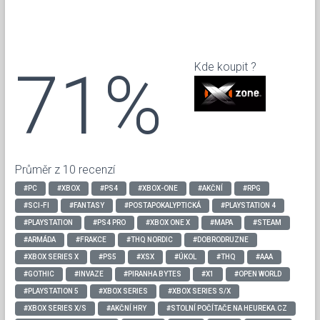
71%
Kde koupit ?
Průměr z 10 recenzí
#PC
#XBOX
#PS4
#XBOX-ONE
#AKČNÍ
#RPG
#SCI-FI
#FANTASY
#POSTAPOKALYPTICKÁ
#PLAYSTATION 4
#PLAYSTATION
#PS4 PRO
#XBOX ONE X
#MAPA
#STEAM
#ARMÁDA
#FRAKCE
#THQ NORDIC
#DOBRODRUZNE
#XBOX SERIES X
#PS5
#XSX
#ÚKOL
#THQ
#AAA
#GOTHIC
#INVAZE
#PIRANHA BYTES
#X1
#OPEN WORLD
#PLAYSTATION 5
#XBOX SERIES
#XBOX SERIES S/X
#XBOX SERIES X/S
#AKČNÍ HRY
#STOLNÍ POČÍTAČE NA HEUREKA.CZ