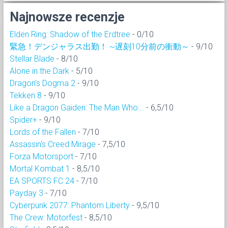
Najnowsze recenzje
Elden Ring: Shadow of the Erdtree
- 0/10
緊急！デンジャラス出勤！ ~遅刻10分前の衝動～
- 9/10
Stellar Blade
- 8/10
Alone in the Dark
- 5/10
Dragon’s Dogma 2
- 9/10
Tekken 8
- 9/10
Like a Dragon Gaiden: The Man Who...
- 6,5/10
Spider+
- 9/10
Lords of the Fallen
- 7/10
Assassin's Creed Mirage
- 7,5/10
Forza Motorsport
- 7/10
Mortal Kombat 1
- 8,5/10
EA SPORTS FC 24
- 7/10
Payday 3
- 7/10
Cyberpunk 2077: Phantom Liberty
- 9,5/10
The Crew: Motorfest
- 8,5/10