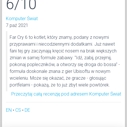
6/10
Komputer Świat
7 paź 2021
Far Cry 6 to kotlet, który znamy, podany z nowymi
przyprawami i niecodziennymi dodatkami. Już nawet
fani tej gry zaczynają kręcić nosem na brak większych
zmian w samej formule zabawy. "Idź, zabij, przejmij,
pokonaj popleczników, a otworzy się droga do bossa" -
formuła doskonale znana z gier Ubisoftu w nowym
wcieleniu. Może się okazać, że gracze - głosując
portfelami - pokażą, że to już zbyt wiele powtórek.
Przeczytaj całą recenzję pod adresem Komputer Świat
EN
•
CS
•
DE