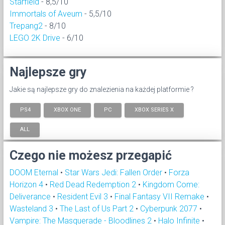
Starfield
- 8,5/10
Immortals of Aveum
- 5,5/10
Trepang2
- 8/10
LEGO 2K Drive
- 6/10
Najlepsze gry
Jakie są najlepsze gry do znalezienia na każdej platformie ?
PS4
XBOX ONE
PC
XBOX SERIES X
ALL
Czego nie możesz przegapić
DOOM Eternal
•
Star Wars Jedi: Fallen Order
•
Forza
Horizon 4
•
Red Dead Redemption 2
•
Kingdom Come:
Deliverance
•
Resident Evil 3
•
Final Fantasy VII Remake
•
Wasteland 3
•
The Last of Us Part 2
•
Cyberpunk 2077
•
Vampire: The Masquerade - Bloodlines 2
•
Halo Infinite
•