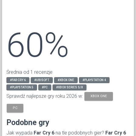
60%
Średnia od 1 recenzje
#FAR CRY 6
#UBISOFT
#XBOX ONE
#PLAYSTATION 4
#PLAYSTATION 5
#PC
#XBOX SERIES S/X
Sprawdź najlepsze gry roku 2026 w:
XBOX ONE
PC
Podobne gry
Jak wypada
Far Cry 6
na tle podobnych gier?
Far Cry 6