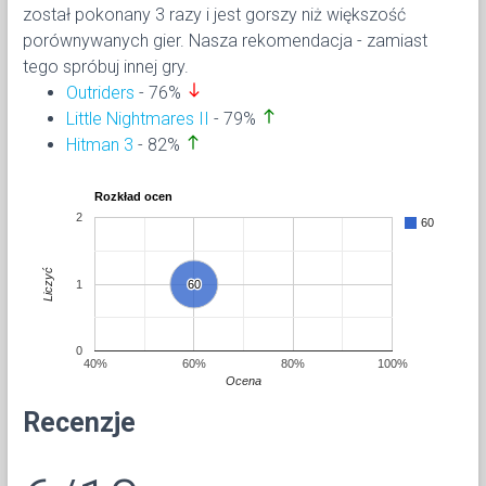
został pokonany 3 razy i jest gorszy niż większość
porównywanych gier. Nasza rekomendacja - zamiast
tego spróbuj innej gry.
south
Outriders
- 76%
north
Little Nightmares II
- 79%
north
Hitman 3
- 82%
Rozkład ocen
2
60
Liczyć
1
60
60
0
40%
60%
80%
100%
Ocena
Recenzje