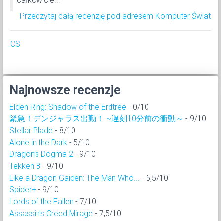
całkowicie...
Przeczytaj całą recenzję pod adresem Komputer Świat
CS
Najnowsze recenzje
Elden Ring: Shadow of the Erdtree
- 0/10
緊急！デンジャラス出勤！ ~遅刻10分前の衝動～
- 9/10
Stellar Blade
- 8/10
Alone in the Dark
- 5/10
Dragon’s Dogma 2
- 9/10
Tekken 8
- 9/10
Like a Dragon Gaiden: The Man Who...
- 6,5/10
Spider+
- 9/10
Lords of the Fallen
- 7/10
Assassin's Creed Mirage
- 7,5/10