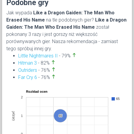
Podobne gry
Jak wypada
Like a Dragon Gaiden: The Man Who
Erased His Name
na tle podobnych gier?
Like a Dragon
Gaiden: The Man Who Erased His Name
został
pokonany 3 razy i jest gorszy niż większość
porównywanych gier. Nasza rekomendacja - zamiast
tego spróbuj innej gry.
north
Little Nightmares II
- 79%
north
Hitman 3
- 82%
north
Outriders
- 76%
north
Far Cry 6
- 76%
Rozkład ocen
2
65
Liczyć
1
65
65
0