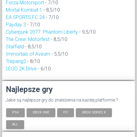
Forza Motorsport
- 7/10
Mortal Kombat 1
- 8,5/10
EA SPORTS FC 24
- 7/10
Payday 3
- 7/10
Cyberpunk 2077: Phantom Liberty
- 9,5/10
The Crew: Motorfest
- 8,5/10
Starfield
- 8,5/10
Immortals of Aveum
- 5,5/10
Trepang2
- 8/10
LEGO 2K Drive
- 6/10
Najlepsze gry
Jakie są najlepsze gry do znalezienia na każdej platformie ?
PS4
XBOX ONE
PC
XBOX SERIES X
ALL