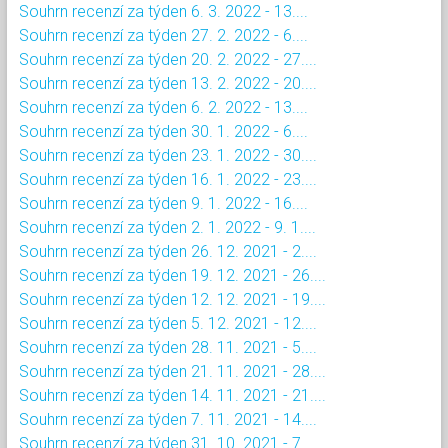
Souhrn recenzí za týden 6. 3. 2022 - 13....
Souhrn recenzí za týden 27. 2. 2022 - 6....
Souhrn recenzí za týden 20. 2. 2022 - 27....
Souhrn recenzí za týden 13. 2. 2022 - 20....
Souhrn recenzí za týden 6. 2. 2022 - 13....
Souhrn recenzí za týden 30. 1. 2022 - 6....
Souhrn recenzí za týden 23. 1. 2022 - 30....
Souhrn recenzí za týden 16. 1. 2022 - 23....
Souhrn recenzí za týden 9. 1. 2022 - 16....
Souhrn recenzí za týden 2. 1. 2022 - 9. 1....
Souhrn recenzí za týden 26. 12. 2021 - 2....
Souhrn recenzí za týden 19. 12. 2021 - 26....
Souhrn recenzí za týden 12. 12. 2021 - 19....
Souhrn recenzí za týden 5. 12. 2021 - 12....
Souhrn recenzí za týden 28. 11. 2021 - 5....
Souhrn recenzí za týden 21. 11. 2021 - 28....
Souhrn recenzí za týden 14. 11. 2021 - 21....
Souhrn recenzí za týden 7. 11. 2021 - 14....
Souhrn recenzí za týden 31. 10. 2021 - 7....