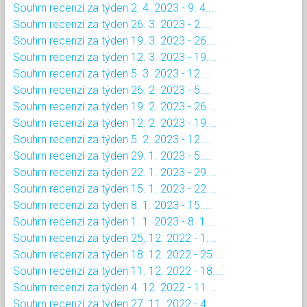
Souhrn recenzí za týden 2. 4. 2023 - 9. 4....
Souhrn recenzí za týden 26. 3. 2023 - 2....
Souhrn recenzí za týden 19. 3. 2023 - 26....
Souhrn recenzí za týden 12. 3. 2023 - 19....
Souhrn recenzí za týden 5. 3. 2023 - 12....
Souhrn recenzí za týden 26. 2. 2023 - 5....
Souhrn recenzí za týden 19. 2. 2023 - 26....
Souhrn recenzí za týden 12. 2. 2023 - 19....
Souhrn recenzí za týden 5. 2. 2023 - 12....
Souhrn recenzí za týden 29. 1. 2023 - 5....
Souhrn recenzí za týden 22. 1. 2023 - 29....
Souhrn recenzí za týden 15. 1. 2023 - 22....
Souhrn recenzí za týden 8. 1. 2023 - 15....
Souhrn recenzí za týden 1. 1. 2023 - 8. 1....
Souhrn recenzí za týden 25. 12. 2022 - 1....
Souhrn recenzí za týden 18. 12. 2022 - 25....
Souhrn recenzí za týden 11. 12. 2022 - 18....
Souhrn recenzí za týden 4. 12. 2022 - 11....
Souhrn recenzí za týden 27. 11. 2022 - 4....