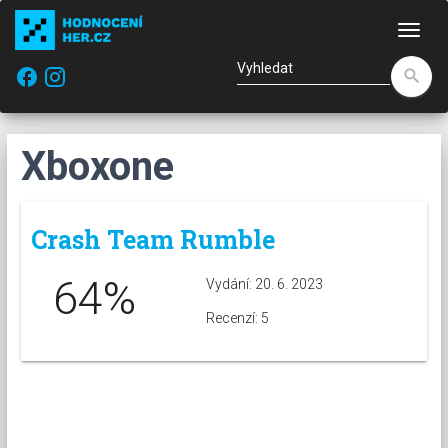
Nav
facebook
search
Xboxone
Crash Team Rumble
64%
Vydání: 20. 6. 2023
Recenzí: 5