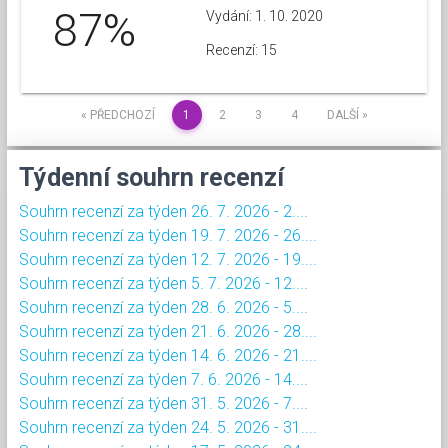
87%
Vydání: 1. 10. 2020
Recenzí: 15
« PŘEDCHOZÍ
1
2
3
4
DALŠÍ »
Týdenní souhrn recenzí
Souhrn recenzí za týden 26. 7. 2026 - 2....
Souhrn recenzí za týden 19. 7. 2026 - 26....
Souhrn recenzí za týden 12. 7. 2026 - 19....
Souhrn recenzí za týden 5. 7. 2026 - 12....
Souhrn recenzí za týden 28. 6. 2026 - 5....
Souhrn recenzí za týden 21. 6. 2026 - 28....
Souhrn recenzí za týden 14. 6. 2026 - 21....
Souhrn recenzí za týden 7. 6. 2026 - 14....
Souhrn recenzí za týden 31. 5. 2026 - 7....
Souhrn recenzí za týden 24. 5. 2026 - 31....