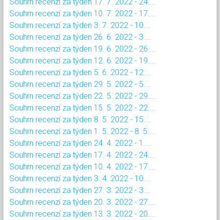
Souhrn recenzí za týden 17. 7. 2022 - 24....
Souhrn recenzí za týden 10. 7. 2022 - 17....
Souhrn recenzí za týden 3. 7. 2022 - 10....
Souhrn recenzí za týden 26. 6. 2022 - 3....
Souhrn recenzí za týden 19. 6. 2022 - 26....
Souhrn recenzí za týden 12. 6. 2022 - 19....
Souhrn recenzí za týden 5. 6. 2022 - 12....
Souhrn recenzí za týden 29. 5. 2022 - 5....
Souhrn recenzí za týden 22. 5. 2022 - 29....
Souhrn recenzí za týden 15. 5. 2022 - 22....
Souhrn recenzí za týden 8. 5. 2022 - 15....
Souhrn recenzí za týden 1. 5. 2022 - 8. 5....
Souhrn recenzí za týden 24. 4. 2022 - 1....
Souhrn recenzí za týden 17. 4. 2022 - 24....
Souhrn recenzí za týden 10. 4. 2022 - 17....
Souhrn recenzí za týden 3. 4. 2022 - 10....
Souhrn recenzí za týden 27. 3. 2022 - 3....
Souhrn recenzí za týden 20. 3. 2022 - 27....
Souhrn recenzí za týden 13. 3. 2022 - 20....