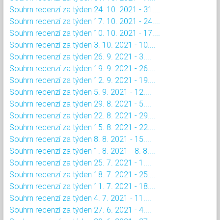
Souhrn recenzí za týden 24. 10. 2021 - 31....
Souhrn recenzí za týden 17. 10. 2021 - 24....
Souhrn recenzí za týden 10. 10. 2021 - 17....
Souhrn recenzí za týden 3. 10. 2021 - 10....
Souhrn recenzí za týden 26. 9. 2021 - 3....
Souhrn recenzí za týden 19. 9. 2021 - 26....
Souhrn recenzí za týden 12. 9. 2021 - 19....
Souhrn recenzí za týden 5. 9. 2021 - 12....
Souhrn recenzí za týden 29. 8. 2021 - 5....
Souhrn recenzí za týden 22. 8. 2021 - 29....
Souhrn recenzí za týden 15. 8. 2021 - 22....
Souhrn recenzí za týden 8. 8. 2021 - 15....
Souhrn recenzí za týden 1. 8. 2021 - 8. 8....
Souhrn recenzí za týden 25. 7. 2021 - 1....
Souhrn recenzí za týden 18. 7. 2021 - 25....
Souhrn recenzí za týden 11. 7. 2021 - 18....
Souhrn recenzí za týden 4. 7. 2021 - 11....
Souhrn recenzí za týden 27. 6. 2021 - 4....