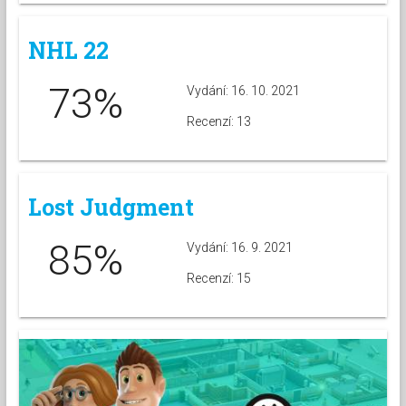
NHL 22
73%
Vydání: 16. 10. 2021
Recenzí: 13
Lost Judgment
85%
Vydání: 16. 9. 2021
Recenzí: 15