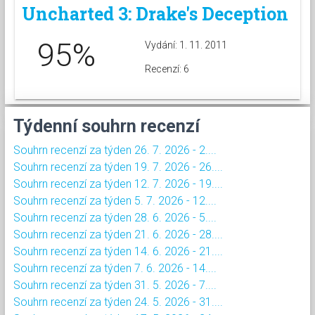
Uncharted 3: Drake's Deception
95%
Vydání: 1. 11. 2011
Recenzí: 6
Týdenní souhrn recenzí
Souhrn recenzí za týden 26. 7. 2026 - 2....
Souhrn recenzí za týden 19. 7. 2026 - 26....
Souhrn recenzí za týden 12. 7. 2026 - 19....
Souhrn recenzí za týden 5. 7. 2026 - 12....
Souhrn recenzí za týden 28. 6. 2026 - 5....
Souhrn recenzí za týden 21. 6. 2026 - 28....
Souhrn recenzí za týden 14. 6. 2026 - 21....
Souhrn recenzí za týden 7. 6. 2026 - 14....
Souhrn recenzí za týden 31. 5. 2026 - 7....
Souhrn recenzí za týden 24. 5. 2026 - 31....