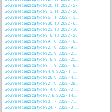
Souhrn recenzí za týden 20. 11. 2022 - 27....
Souhrn recenzí za týden 13. 11. 2022 - 20....
Souhrn recenzí za týden 6. 11. 2022 - 13....
Souhrn recenzí za týden 30. 10. 2022 - 6....
Souhrn recenzí za týden 23. 10. 2022 - 30....
Souhrn recenzí za týden 16. 10. 2022 - 23....
Souhrn recenzí za týden 9. 10. 2022 - 16....
Souhrn recenzí za týden 2. 10. 2022 - 9....
Souhrn recenzí za týden 25. 9. 2022 - 2....
Souhrn recenzí za týden 18. 9. 2022 - 25....
Souhrn recenzí za týden 11. 9. 2022 - 18....
Souhrn recenzí za týden 4. 9. 2022 - 11....
Souhrn recenzí za týden 28. 8. 2022 - 4....
Souhrn recenzí za týden 21. 8. 2022 - 28....
Souhrn recenzí za týden 14. 8. 2022 - 21....
Souhrn recenzí za týden 7. 8. 2022 - 14....
Souhrn recenzí za týden 31. 7. 2022 - 7....
Souhrn recenzí za týden 24. 7. 2022 - 31....