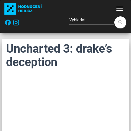
Nav
facebook
search
Uncharted 3: drake’s
deception