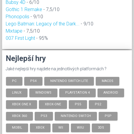
Bubsy 4D
- 6/10
Gothic 1 Remake
- 7,5/10
Phonopolis
- 9/10
Lego Batman: Legacy of the Dark...
- 9/10
Mixtape
- 7,5/10
007 First Light
- 95%
Nejlepší hry
Jaké nejlepší hry najdete na jednotlivých platformách ?
PC
PS4
NINTENDO SWITCH LITE
MACOS
LINUX
WINDOWS
PLAYSTATION 4
ANDROID
XBOX ONE X
XBOX-ONE
PS5
PS2
XBOX 360
PS3
NINTENDO SWITCH
PSP
MOBIL
XBOX
WII
WIIU
3DS