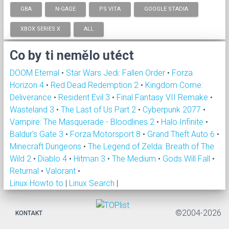
GBA
N-GAGE
PS VITA
GOOGLE STADIA
XBOX SERIES X
ALL
Co by ti nemělo utéct
DOOM Eternal
•
Star Wars Jedi: Fallen Order
•
Forza
Horizon 4
•
Red Dead Redemption 2
•
Kingdom Come:
Deliverance
•
Resident Evil 3
•
Final Fantasy VII Remake
•
Wasteland 3
•
The Last of Us Part 2
•
Cyberpunk 2077
•
Vampire: The Masquerade - Bloodlines 2
•
Halo Infinite
•
Baldur's Gate 3
•
Forza Motorsport 8
•
Grand Theft Auto 6
•
Minecraft Dungeons
•
The Legend of Zelda: Breath of The
Wild 2
•
Diablo 4
•
Hitman 3
•
The Medium
•
Gods Will Fall
•
Returnal
•
Valorant
•
Linux Howto to
|
Linux Search
|
©2004-2026
KONTAKT