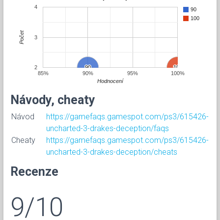
4
90
100
Počet
3
2
90
90
100
100
85%
90%
95%
100%
Hodnocení
Návody, cheaty
Návod
https://gamefaqs.gamespot.com/ps3/615426-
uncharted-3-drakes-deception/faqs
Cheaty
https://gamefaqs.gamespot.com/ps3/615426-
uncharted-3-drakes-deception/cheats
Recenze
9/10