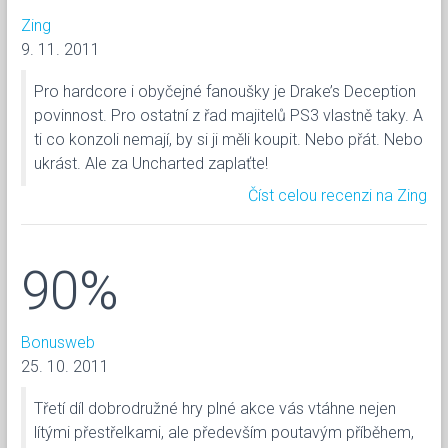
Zing
9. 11. 2011
Pro hardcore i obyčejné fanoušky je Drake’s Deception
povinnost. Pro ostatní z řad majitelů PS3 vlastně taky. A
ti co konzoli nemají, by si ji měli koupit. Nebo přát. Nebo
ukrást. Ale za Uncharted zaplaťte!
Číst celou recenzi na Zing
90%
Bonusweb
25. 10. 2011
Třetí díl dobrodružné hry plné akce vás vtáhne nejen
lítými přestřelkami, ale především poutavým příběhem,