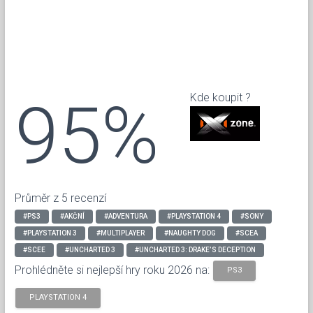
95%
Kde koupit ?
Průměr z 5 recenzí
#PS3
#AKČNÍ
#ADVENTURA
#PLAYSTATION 4
#SONY
#PLAYSTATION 3
#MULTIPLAYER
#NAUGHTY DOG
#SCEA
#SCEE
#UNCHARTED 3
#UNCHARTED 3: DRAKE’S DECEPTION
Prohlédněte si nejlepší hry roku 2026 na:
PS3
PLAYSTATION 4