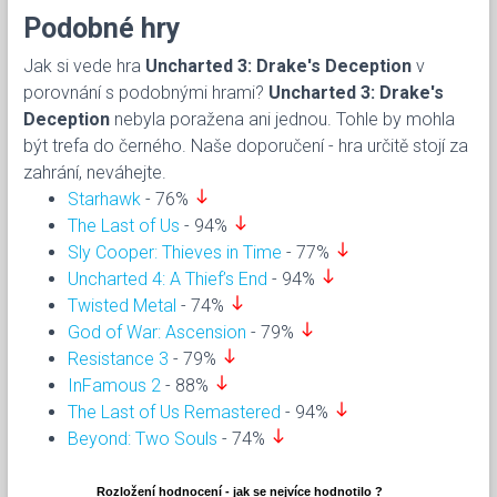
Podobné hry
Jak si vede hra
Uncharted 3: Drake's Deception
v
porovnání s podobnými hrami?
Uncharted 3: Drake's
Deception
nebyla poražena ani jednou. Tohle by mohla
být trefa do černého. Naše doporučení - hra určitě stojí za
zahrání, neváhejte.
south
Starhawk
- 76%
south
The Last of Us
- 94%
south
Sly Cooper: Thieves in Time
- 77%
south
Uncharted 4: A Thief’s End
- 94%
south
Twisted Metal
- 74%
south
God of War: Ascension
- 79%
south
Resistance 3
- 79%
south
InFamous 2
- 88%
south
The Last of Us Remastered
- 94%
south
Beyond: Two Souls
- 74%
Rozložení hodnocení - jak se nejvíce hodnotilo ?