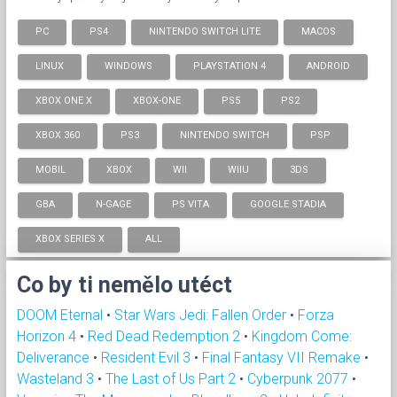
PC
PS4
NINTENDO SWITCH LITE
MACOS
LINUX
WINDOWS
PLAYSTATION 4
ANDROID
XBOX ONE X
XBOX-ONE
PS5
PS2
XBOX 360
PS3
NINTENDO SWITCH
PSP
MOBIL
XBOX
WII
WIIU
3DS
GBA
N-GAGE
PS VITA
GOOGLE STADIA
XBOX SERIES X
ALL
Co by ti nemělo utéct
DOOM Eternal
•
Star Wars Jedi: Fallen Order
•
Forza
Horizon 4
•
Red Dead Redemption 2
•
Kingdom Come:
Deliverance
•
Resident Evil 3
•
Final Fantasy VII Remake
•
Wasteland 3
•
The Last of Us Part 2
•
Cyberpunk 2077
•