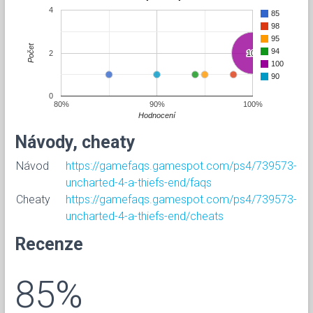
4
85
98
95
Počet
94
2
100
100
100
90
0
80%
90%
100%
Hodnocení
Návody, cheaty
Návod
https://gamefaqs.gamespot.com/ps4/739573-
uncharted-4-a-thiefs-end/faqs
Cheaty
https://gamefaqs.gamespot.com/ps4/739573-
uncharted-4-a-thiefs-end/cheats
Recenze
85%