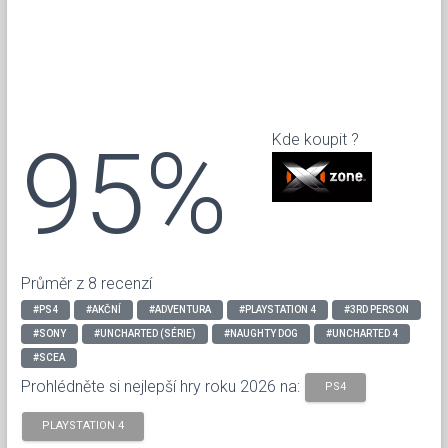
95%
Kde koupit ?
Průměr z 8 recenzí
#PS4
#AKČNÍ
#ADVENTURA
#PLAYSTATION 4
#3RD PERSON
#SONY
#UNCHARTED (SÉRIE)
#NAUGHTY DOG
#UNCHARTED 4
#SCEA
Prohlédněte si nejlepší hry roku 2026 na:
PS4
PLAYSTATION 4