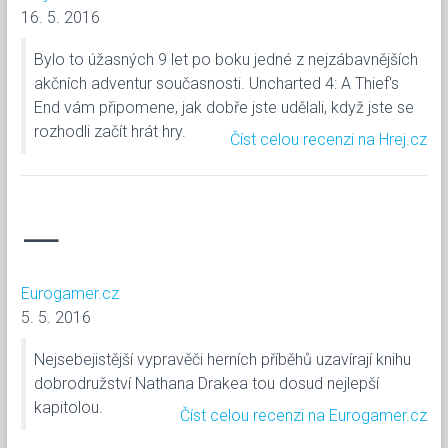
16. 5. 2016
Bylo to úžasných 9 let po boku jedné z nejzábavnějších
akčních adventur současnosti. Uncharted 4: A Thief's
End vám připomene, jak dobře jste udělali, když jste se
rozhodli začít hrát hry.
Číst celou recenzi na Hrej.cz
—
Eurogamer.cz
5. 5. 2016
Nejsebejistější vypravěči herních příběhů uzavírají knihu
dobrodružství Nathana Drakea tou dosud nejlepší
kapitolou.
Číst celou recenzi na Eurogamer.cz