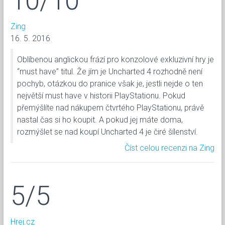
10/10
Zing
16. 5. 2016
Oblíbenou anglickou frází pro konzolové exkluzivní hry je
“must have” titul. Že jím je Uncharted 4 rozhodně není
pochyb, otázkou do pranice však je, jestli nejde o ten
největší must have v historii PlayStationu. Pokud
přemýšlíte nad nákupem čtvrtého PlayStationu, právě
nastal čas si ho koupit. A pokud jej máte doma,
rozmýšlet se nad koupí Uncharted 4 je čiré šílenství.
Číst celou recenzi na Zing
5/5
Hrej.cz