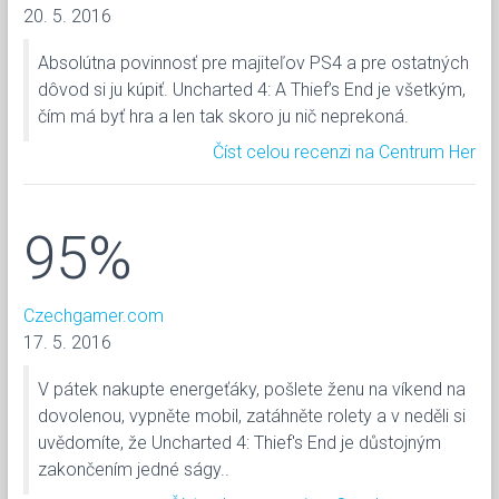
20. 5. 2016
Absolútna povinnosť pre majiteľov PS4 a pre ostatných
dôvod si ju kúpiť. Uncharted 4: A Thief’s End je všetkým,
čím má byť hra a len tak skoro ju nič neprekoná.
Číst celou recenzi na Centrum Her
95%
Czechgamer.com
17. 5. 2016
V pátek nakupte energeťáky, pošlete ženu na víkend na
dovolenou, vypněte mobil, zatáhněte rolety a v neděli si
uvědomíte, že Uncharted 4: Thief's End je důstojným
zakončením jedné ságy..