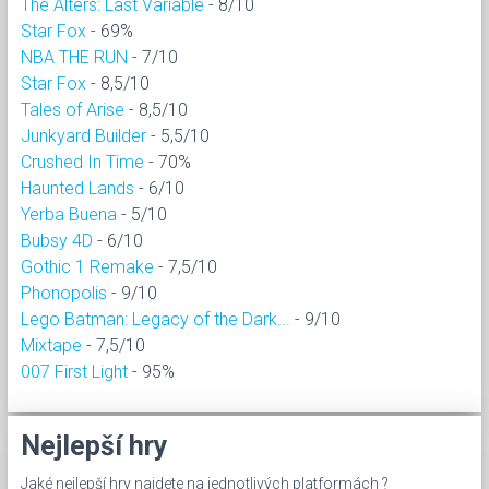
The Alters: Last Variable
- 8/10
Star Fox
- 69%
NBA THE RUN
- 7/10
Star Fox
- 8,5/10
Tales of Arise
- 8,5/10
Junkyard Builder
- 5,5/10
Crushed In Time
- 70%
Haunted Lands
- 6/10
Yerba Buena
- 5/10
Bubsy 4D
- 6/10
Gothic 1 Remake
- 7,5/10
Phonopolis
- 9/10
Lego Batman: Legacy of the Dark...
- 9/10
Mixtape
- 7,5/10
007 First Light
- 95%
Nejlepší hry
Jaké nejlepší hry najdete na jednotlivých platformách ?