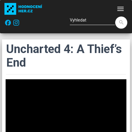
Nav
facebook
search
Uncharted 4: A Thief’s
End