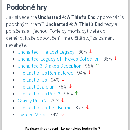
Podobné hry
Jak si vede hra
Uncharted 4: A Thief’s End
v porovnání s
podobnými hrami?
Uncharted 4: A Thief’s End
nebyla
poražena ani jednou. Tohle by mohla být trefa do
černého. Naše doporučení - hra určitě stojí za zahrání,
neváhejte.
south
Uncharted: The Lost Legacy
- 80%
south
Uncharted: Legacy of Thieves Collection
- 86%
north
Uncharted 3: Drake's Deception
- 95%
south
The Last of Us Remastered
- 94%
south
The Last of Us
- 94%
south
The Last Guardian
- 76%
north
The Last of Us Part 2
- 96%
south
Gravity Rush 2
- 79%
south
The Last of Us: Left Behind
- 87%
south
Twisted Metal
- 74%
Rozložení hodnocení - jak se nejvíce hodnotilo ?