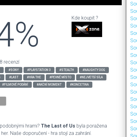
Sou
Sou
4%
Kde koupit ?
Sou
Sou
Sou
Sou
Sou
Sou
8 recenzí
Sou
Sou
#SONY
#PLAYSTATION 3
#STEALTH
#NAUGHTY DOG
Sou
S
#LAST
#HRA THE
#PEVNÉ MÍSTO
#NEJVĚTŠÍ SÍLA
Sou
#FILMOVÉ PODÁNÍ
#AKČNÍ MOMENT
#KONČETINA
Sou
Sou
Sou
Sou
Sou
 podobnými hrami?
The Last of Us
byla poražena
Sou
her. Naše doporučení - hra stojí za zahrání.
Sou