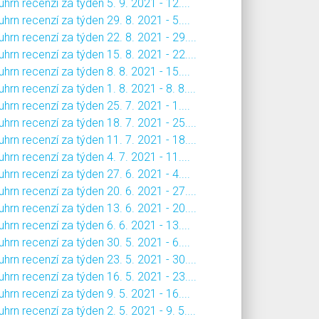
hrn recenzí za týden 5. 9. 2021 - 12....
hrn recenzí za týden 29. 8. 2021 - 5....
hrn recenzí za týden 22. 8. 2021 - 29....
hrn recenzí za týden 15. 8. 2021 - 22....
hrn recenzí za týden 8. 8. 2021 - 15....
hrn recenzí za týden 1. 8. 2021 - 8. 8....
hrn recenzí za týden 25. 7. 2021 - 1....
hrn recenzí za týden 18. 7. 2021 - 25....
hrn recenzí za týden 11. 7. 2021 - 18....
hrn recenzí za týden 4. 7. 2021 - 11....
hrn recenzí za týden 27. 6. 2021 - 4....
hrn recenzí za týden 20. 6. 2021 - 27....
hrn recenzí za týden 13. 6. 2021 - 20....
hrn recenzí za týden 6. 6. 2021 - 13....
hrn recenzí za týden 30. 5. 2021 - 6....
hrn recenzí za týden 23. 5. 2021 - 30....
hrn recenzí za týden 16. 5. 2021 - 23....
hrn recenzí za týden 9. 5. 2021 - 16....
hrn recenzí za týden 2. 5. 2021 - 9. 5....