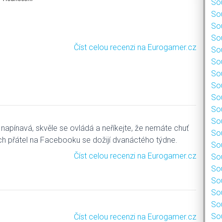
Sou
Sou
Sou
Sou
Číst celou recenzi na Eurogamer.cz
Sou
Sou
Sou
Sou
Sou
Sou
Sou
 napínavá, skvěle se ovládá a neříkejte, že nemáte chuť
Sou
šich přátel na Facebooku se dožijí dvanáctého týdne.
Sou
Číst celou recenzi na Eurogamer.cz
Sou
Sou
Sou
Sou
Sou
Sou
Číst celou recenzi na Eurogamer.cz