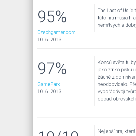
95%
The Last of Us je t
túto hru musia hra
nemŕtvych a dobrý 
Czechgamer.com
10. 6. 2013
97%
Konců světa tu byl
jako zrnko písku u
žádné z domnívan
GamePark
neodpovídalo. Pře
10. 6. 2013
vypořádávají tvůrc
dopad obrovského 
Nejlepší hra, kter