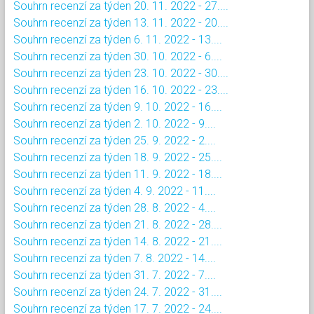
Souhrn recenzí za týden 20. 11. 2022 - 27....
Souhrn recenzí za týden 13. 11. 2022 - 20....
Souhrn recenzí za týden 6. 11. 2022 - 13....
Souhrn recenzí za týden 30. 10. 2022 - 6....
Souhrn recenzí za týden 23. 10. 2022 - 30....
Souhrn recenzí za týden 16. 10. 2022 - 23....
Souhrn recenzí za týden 9. 10. 2022 - 16....
Souhrn recenzí za týden 2. 10. 2022 - 9....
Souhrn recenzí za týden 25. 9. 2022 - 2....
Souhrn recenzí za týden 18. 9. 2022 - 25....
Souhrn recenzí za týden 11. 9. 2022 - 18....
Souhrn recenzí za týden 4. 9. 2022 - 11....
Souhrn recenzí za týden 28. 8. 2022 - 4....
Souhrn recenzí za týden 21. 8. 2022 - 28....
Souhrn recenzí za týden 14. 8. 2022 - 21....
Souhrn recenzí za týden 7. 8. 2022 - 14....
Souhrn recenzí za týden 31. 7. 2022 - 7....
Souhrn recenzí za týden 24. 7. 2022 - 31....
Souhrn recenzí za týden 17. 7. 2022 - 24....