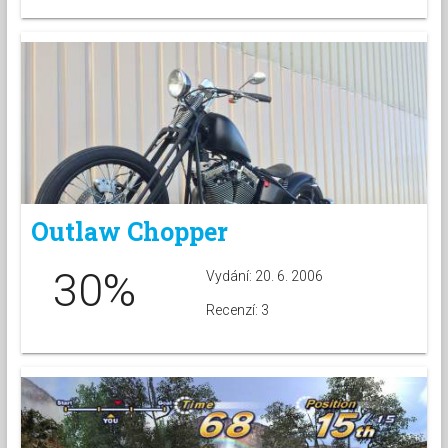
Outlaw Chopper
30%
Vydání: 20. 6. 2006
Recenzí: 3