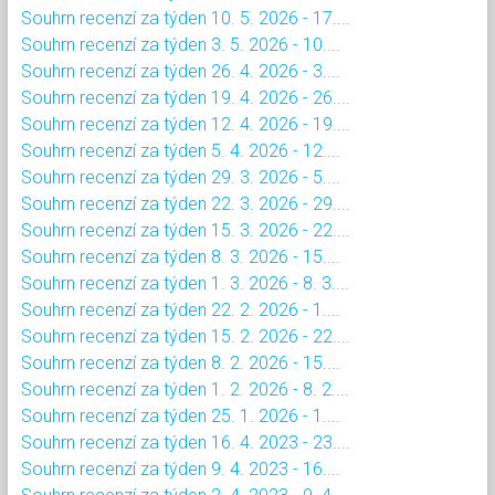
Souhrn recenzí za týden 10. 5. 2026 - 17....
Souhrn recenzí za týden 3. 5. 2026 - 10....
Souhrn recenzí za týden 26. 4. 2026 - 3....
Souhrn recenzí za týden 19. 4. 2026 - 26....
Souhrn recenzí za týden 12. 4. 2026 - 19....
Souhrn recenzí za týden 5. 4. 2026 - 12....
Souhrn recenzí za týden 29. 3. 2026 - 5....
Souhrn recenzí za týden 22. 3. 2026 - 29....
Souhrn recenzí za týden 15. 3. 2026 - 22....
Souhrn recenzí za týden 8. 3. 2026 - 15....
Souhrn recenzí za týden 1. 3. 2026 - 8. 3....
Souhrn recenzí za týden 22. 2. 2026 - 1....
Souhrn recenzí za týden 15. 2. 2026 - 22....
Souhrn recenzí za týden 8. 2. 2026 - 15....
Souhrn recenzí za týden 1. 2. 2026 - 8. 2....
Souhrn recenzí za týden 25. 1. 2026 - 1....
Souhrn recenzí za týden 16. 4. 2023 - 23....
Souhrn recenzí za týden 9. 4. 2023 - 16....