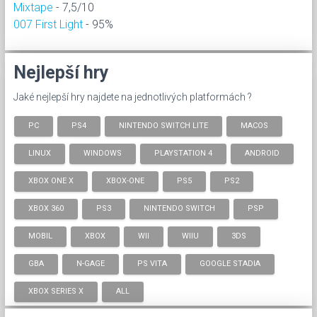
Mixtape
- 7,5/10
007 First Light
- 95%
Nejlepší hry
Jaké nejlepší hry najdete na jednotlivých platformách ?
PC
PS4
NINTENDO SWITCH LITE
MACOS
LINUX
WINDOWS
PLAYSTATION 4
ANDROID
XBOX ONE X
XBOX-ONE
PS5
PS2
XBOX 360
PS3
NINTENDO SWITCH
PSP
MOBIL
XBOX
WII
WIIU
3DS
GBA
N-GAGE
PS VITA
GOOGLE STADIA
XBOX SERIES X
ALL