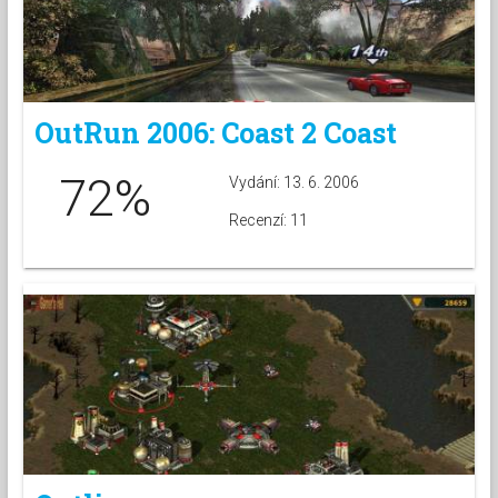
OutRun 2006: Coast 2 Coast
72%
Vydání: 13. 6. 2006
Recenzí: 11