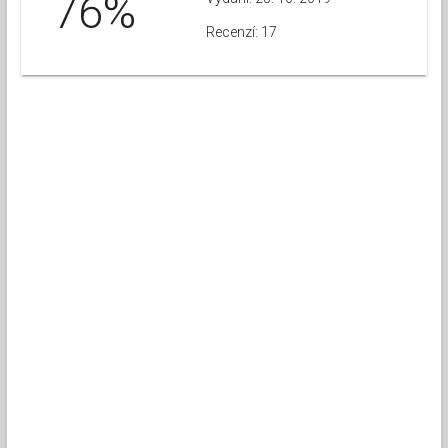
76%
Recenzí: 17