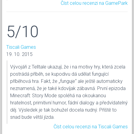
Číst celou recenzi na GamePark
5/10
Tiscali Games
19. 10. 2015
Vývojáři z Telltale ukazují, že i na motivy hry, která zcela
postrádá příběh, se kupodivu dá udělat fungující
příběhová hra. Fakt, že „funguje“ ale ještě automaticky
neznamená, že je také kdovíjak zábavná. První epizoda
Minecraft: Story Mode spoléhá na okoukanou
hratelnost, primitivní humor, fádní dialogy a předvídatelný
děj. Výsledek je tak bohužel docela nudný. Příště to
snad bude větší jízda.
Číst celou recenzi na Tiscali Games