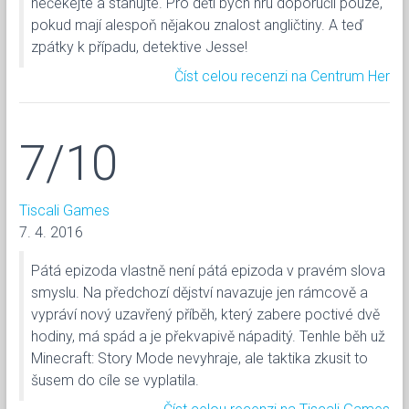
nečekejte a stahujte. Pro děti bych hru doporučil pouze,
pokud mají alespoň nějakou znalost angličtiny. A teď
zpátky k případu, detektive Jesse!
Číst celou recenzi na Centrum Her
7/10
Tiscali Games
7. 4. 2016
Pátá epizoda vlastně není pátá epizoda v pravém slova
smyslu. Na předchozí dějství navazuje jen rámcově a
vypráví nový uzavřený příběh, který zabere poctivé dvě
hodiny, má spád a je překvapivě nápaditý. Tenhle běh už
Minecraft: Story Mode nevyhraje, ale taktika zkusit to
šusem do cíle se vyplatila.