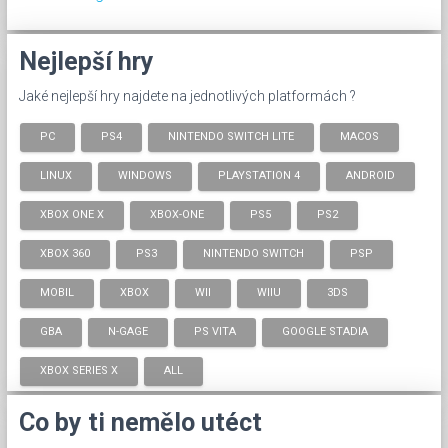
Nejlepší hry
Jaké nejlepší hry najdete na jednotlivých platformách ?
PC
PS4
NINTENDO SWITCH LITE
MACOS
LINUX
WINDOWS
PLAYSTATION 4
ANDROID
XBOX ONE X
XBOX-ONE
PS5
PS2
XBOX 360
PS3
NINTENDO SWITCH
PSP
MOBIL
XBOX
WII
WIIU
3DS
GBA
N-GAGE
PS VITA
GOOGLE STADIA
XBOX SERIES X
ALL
Co by ti nemělo utéct