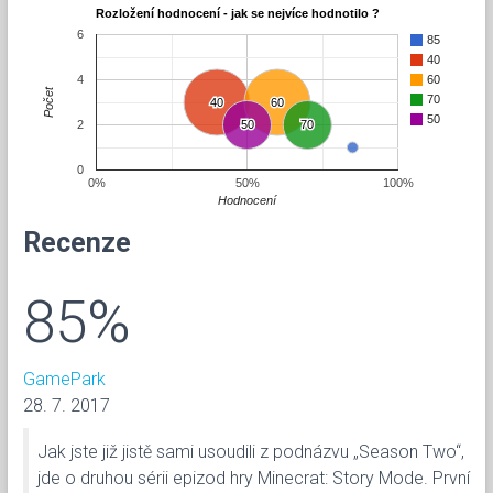
Rozložení hodnocení - jak se nejvíce hodnotilo ?
6
85
40
4
60
Počet
70
40
40
60
60
50
2
50
50
70
70
0
0%
50%
100%
Hodnocení
Recenze
85%
GamePark
28. 7. 2017
Jak jste již jistě sami usoudili z podnázvu „Season Two“,
jde o druhou sérii epizod hry Minecrat: Story Mode. První