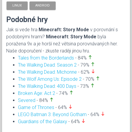
LINUX
ANDROID
Podobné hry
Jak si vede hra
Minecraft: Story Mode
v porovnání s
podobnými hrami?
Minecraft: Story Mode
byla
poražena 9x a je horší než větsina porovnávaných her.
Naše doporučení - zkuste raději jinou hru.
north
Tales from the Borderlands
- 84%
north
The Walking Dead: Season 2
- 79%
south
The Walking Dead: Michonne
- 62%
north
The Wolf Among Us: Episode 2
- 70%
north
The Walking Dead: 400 Days
- 73%
north
Broken Age: Act 2
- 74%
north
Severed
- 84%
south
Game of Thrones
- 64%
south
LEGO Batman 3: Beyond Gotham
- 64%
south
Guardians of the Galaxy
- 64%