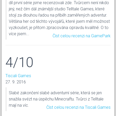
díl první série jsme recenzovali zde. Tvůrcem není nikdo
jiný, než čím dál známější studio Telltale Games, které
stojí za dlouhou řadou na příběh zaměřených adventur.
Většina her od těchto vývojářů, které jsem měl možnost
vyzkoušet, je přitom zpracována opravdu kvalitně. O to
více jsem...
Číst celou recenzi na GamePark
4/10
Tiscali Games
27. 9. 2016
Slabé zakončení slabé adventurní série, která se jen
snažila svézt na úspěchu Minecraftu. Tvůrci z Telltale
mají na víc.
Číst celou recenzi na Tiscali Games