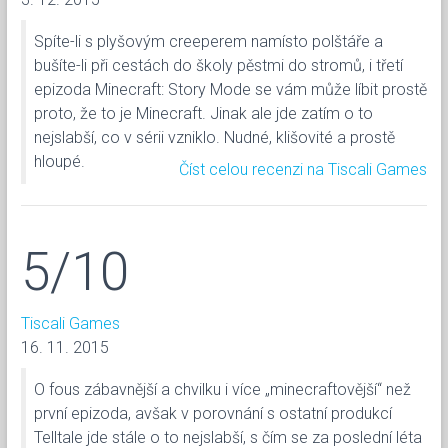
Spíte-li s plyšovým creeperem namísto polštáře a
bušíte-li při cestách do školy pěstmi do stromů, i třetí
epizoda Minecraft: Story Mode se vám může líbit prostě
proto, že to je Minecraft. Jinak ale jde zatím o to
nejslabší, co v sérii vzniklo. Nudné, klišovité a prostě
hloupé.
Číst celou recenzi na Tiscali Games
5/10
Tiscali Games
16. 11. 2015
O fous zábavnější a chvilku i více „minecraftovější“ než
první epizoda, avšak v porovnání s ostatní produkcí
Telltale jde stále o to nejslabší, s čím se za poslední léta