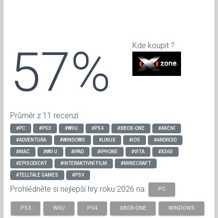
57%
Kde koupit ?
Průměr z 11 recenzí
#PC
#PS3
#WIIU
#PS4
#XBOX-ONE
#AKČNÍ
#ADVENTURA
#WINDOWS
#LINUX
#IOS
#ANDROID
#MAC
#WII U
#IPAD
#IPHONE
#VITA
#X360
#EPISODICKÝ
#INTERAKTIVNÍ FILM
#MINECRAFT
#TELLTALE GAMES
#PSV
Prohlédněte si nejlepší hry roku 2026 na:
PC
PS3
WIIU
PS4
XBOX-ONE
WINDOWS