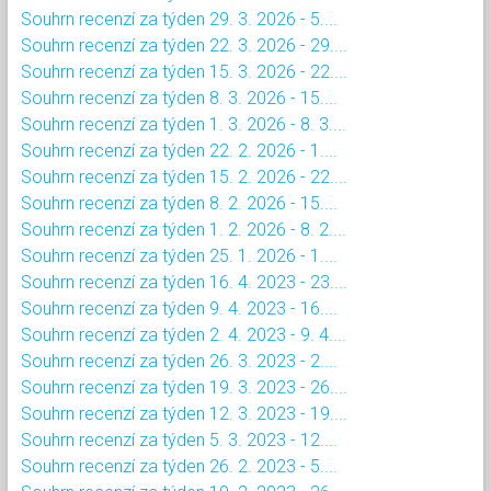
Souhrn recenzí za týden 29. 3. 2026 - 5....
Souhrn recenzí za týden 22. 3. 2026 - 29....
Souhrn recenzí za týden 15. 3. 2026 - 22....
Souhrn recenzí za týden 8. 3. 2026 - 15....
Souhrn recenzí za týden 1. 3. 2026 - 8. 3....
Souhrn recenzí za týden 22. 2. 2026 - 1....
Souhrn recenzí za týden 15. 2. 2026 - 22....
Souhrn recenzí za týden 8. 2. 2026 - 15....
Souhrn recenzí za týden 1. 2. 2026 - 8. 2....
Souhrn recenzí za týden 25. 1. 2026 - 1....
Souhrn recenzí za týden 16. 4. 2023 - 23....
Souhrn recenzí za týden 9. 4. 2023 - 16....
Souhrn recenzí za týden 2. 4. 2023 - 9. 4....
Souhrn recenzí za týden 26. 3. 2023 - 2....
Souhrn recenzí za týden 19. 3. 2023 - 26....
Souhrn recenzí za týden 12. 3. 2023 - 19....
Souhrn recenzí za týden 5. 3. 2023 - 12....
Souhrn recenzí za týden 26. 2. 2023 - 5....