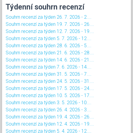
Týdenní souhrn recenzí
Souhrn recenzí za týden 26. 7. 2026 - 2....
Souhrn recenzí za týden 19. 7. 2026 - 26....
Souhrn recenzí za týden 12. 7. 2026 - 19....
Souhrn recenzí za týden 5. 7. 2026 - 12....
Souhrn recenzí za týden 28. 6. 2026 - 5....
Souhrn recenzí za týden 21. 6. 2026 - 28....
Souhrn recenzí za týden 14. 6. 2026 - 21....
Souhrn recenzí za týden 7. 6. 2026 - 14....
Souhrn recenzí za týden 31. 5. 2026 - 7....
Souhrn recenzí za týden 24. 5. 2026 - 31....
Souhrn recenzí za týden 17. 5. 2026 - 24....
Souhrn recenzí za týden 10. 5. 2026 - 17....
Souhrn recenzí za týden 3. 5. 2026 - 10....
Souhrn recenzí za týden 26. 4. 2026 - 3....
Souhrn recenzí za týden 19. 4. 2026 - 26....
Souhrn recenzí za týden 12. 4. 2026 - 19....
Souhrn recenzí za týden 5. 4. 2026 - 12....