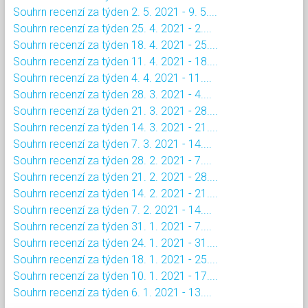
Souhrn recenzí za týden 2. 5. 2021 - 9. 5....
Souhrn recenzí za týden 25. 4. 2021 - 2....
Souhrn recenzí za týden 18. 4. 2021 - 25....
Souhrn recenzí za týden 11. 4. 2021 - 18....
Souhrn recenzí za týden 4. 4. 2021 - 11....
Souhrn recenzí za týden 28. 3. 2021 - 4....
Souhrn recenzí za týden 21. 3. 2021 - 28....
Souhrn recenzí za týden 14. 3. 2021 - 21....
Souhrn recenzí za týden 7. 3. 2021 - 14....
Souhrn recenzí za týden 28. 2. 2021 - 7....
Souhrn recenzí za týden 21. 2. 2021 - 28....
Souhrn recenzí za týden 14. 2. 2021 - 21....
Souhrn recenzí za týden 7. 2. 2021 - 14....
Souhrn recenzí za týden 31. 1. 2021 - 7....
Souhrn recenzí za týden 24. 1. 2021 - 31....
Souhrn recenzí za týden 18. 1. 2021 - 25....
Souhrn recenzí za týden 10. 1. 2021 - 17....
Souhrn recenzí za týden 6. 1. 2021 - 13....