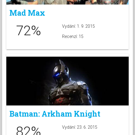
Mad Max
72%
Vydání: 1. 9. 2015
Recenzí: 15
Batman: Arkham Knight
82%
Vydání: 23. 6. 2015