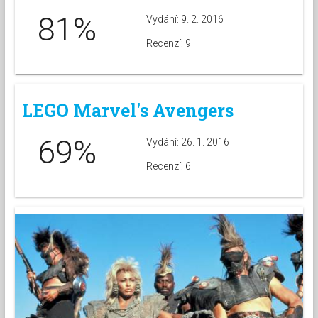
81%
Vydání: 9. 2. 2016
Recenzí: 9
LEGO Marvel's Avengers
69%
Vydání: 26. 1. 2016
Recenzí: 6