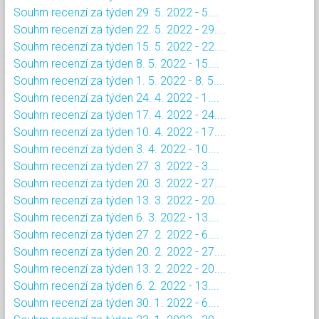
Souhrn recenzí za týden 29. 5. 2022 - 5....
Souhrn recenzí za týden 22. 5. 2022 - 29....
Souhrn recenzí za týden 15. 5. 2022 - 22....
Souhrn recenzí za týden 8. 5. 2022 - 15....
Souhrn recenzí za týden 1. 5. 2022 - 8. 5....
Souhrn recenzí za týden 24. 4. 2022 - 1....
Souhrn recenzí za týden 17. 4. 2022 - 24....
Souhrn recenzí za týden 10. 4. 2022 - 17....
Souhrn recenzí za týden 3. 4. 2022 - 10....
Souhrn recenzí za týden 27. 3. 2022 - 3....
Souhrn recenzí za týden 20. 3. 2022 - 27....
Souhrn recenzí za týden 13. 3. 2022 - 20....
Souhrn recenzí za týden 6. 3. 2022 - 13....
Souhrn recenzí za týden 27. 2. 2022 - 6....
Souhrn recenzí za týden 20. 2. 2022 - 27....
Souhrn recenzí za týden 13. 2. 2022 - 20....
Souhrn recenzí za týden 6. 2. 2022 - 13....
Souhrn recenzí za týden 30. 1. 2022 - 6....