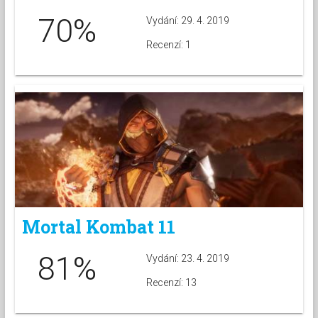
70%
Vydání: 29. 4. 2019
Recenzí: 1
Mortal Kombat 11
81%
Vydání: 23. 4. 2019
Recenzí: 13