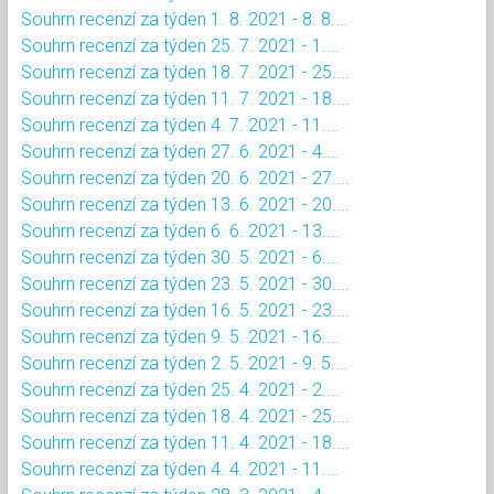
Souhrn recenzí za týden 1. 8. 2021 - 8. 8....
Souhrn recenzí za týden 25. 7. 2021 - 1....
Souhrn recenzí za týden 18. 7. 2021 - 25....
Souhrn recenzí za týden 11. 7. 2021 - 18....
Souhrn recenzí za týden 4. 7. 2021 - 11....
Souhrn recenzí za týden 27. 6. 2021 - 4....
Souhrn recenzí za týden 20. 6. 2021 - 27....
Souhrn recenzí za týden 13. 6. 2021 - 20....
Souhrn recenzí za týden 6. 6. 2021 - 13....
Souhrn recenzí za týden 30. 5. 2021 - 6....
Souhrn recenzí za týden 23. 5. 2021 - 30....
Souhrn recenzí za týden 16. 5. 2021 - 23....
Souhrn recenzí za týden 9. 5. 2021 - 16....
Souhrn recenzí za týden 2. 5. 2021 - 9. 5....
Souhrn recenzí za týden 25. 4. 2021 - 2....
Souhrn recenzí za týden 18. 4. 2021 - 25....
Souhrn recenzí za týden 11. 4. 2021 - 18....
Souhrn recenzí za týden 4. 4. 2021 - 11....