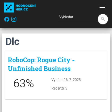
Nav
facebook
search
Dlc
RoboCop: Rogue City -
Unfinished Business
63%
Vydání: 16. 7. 2025
Recenzí: 3