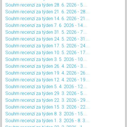
Souhrn recenzí za týden 28. 6. 2026 - 5....
Souhrn recenzí za týden 21. 6. 2026 - 28....
Souhrn recenzí za týden 14. 6. 2026 - 21....
Souhrn recenzí za týden 7. 6. 2026 - 14....
Souhrn recenzí za týden 31. 5. 2026 - 7....
Souhrn recenzí za týden 24. 5. 2026 - 31....
Souhrn recenzí za týden 17. 5. 2026 - 24....
Souhrn recenzí za týden 10. 5. 2026 - 17....
Souhrn recenzí za týden 3. 5. 2026 - 10....
Souhrn recenzí za týden 26. 4. 2026 - 3....
Souhrn recenzí za týden 19. 4. 2026 - 26....
Souhrn recenzí za týden 12. 4. 2026 - 19....
Souhrn recenzí za týden 5. 4. 2026 - 12....
Souhrn recenzí za týden 29. 3. 2026 - 5....
Souhrn recenzí za týden 22. 3. 2026 - 29....
Souhrn recenzí za týden 15. 3. 2026 - 22....
Souhrn recenzí za týden 8. 3. 2026 - 15....
Souhrn recenzí za týden 1. 3. 2026 - 8. 3....