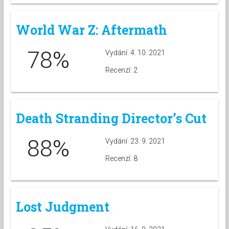
World War Z: Aftermath
78%
Vydání: 4. 10. 2021
Recenzí: 2
Death Stranding Director’s Cut
88%
Vydání: 23. 9. 2021
Recenzí: 8
Lost Judgment