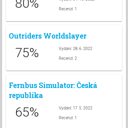
80%
Recenzí: 1
Outriders Worldslayer
75%
Vydání: 28. 6. 2022
Recenzí: 2
Fernbus Simulator: Česká
republika
65%
Vydání: 17. 5. 2022
Recenzí: 1