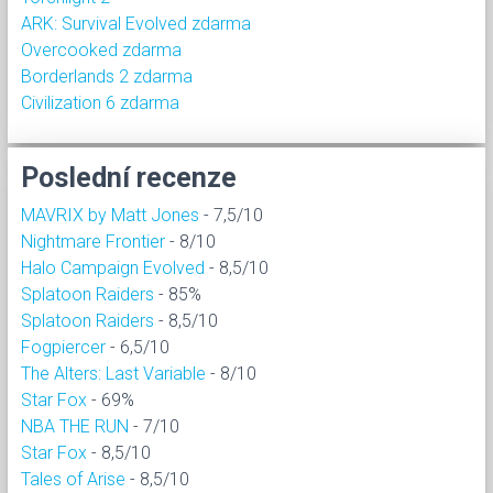
ARK: Survival Evolved zdarma
Overcooked zdarma
Borderlands 2 zdarma
Civilization 6 zdarma
Poslední recenze
MAVRIX by Matt Jones
- 7,5/10
Nightmare Frontier
- 8/10
Halo Campaign Evolved
- 8,5/10
Splatoon Raiders
- 85%
Splatoon Raiders
- 8,5/10
Fogpiercer
- 6,5/10
The Alters: Last Variable
- 8/10
Star Fox
- 69%
NBA THE RUN
- 7/10
Star Fox
- 8,5/10
Tales of Arise
- 8,5/10