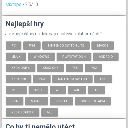
Mixtape
- 7,5/10
Nejlepší hry
Jaké nejlepší hry najdete na jednotlivých platformách ?
PC
PS4
NINTENDO SWITCH LITE
MACOS
LINUX
WINDOWS
PLAYSTATION 4
ANDROID
XBOX ONE X
XBOX-ONE
PS5
PS2
XBOX 360
PS3
NINTENDO SWITCH
PSP
MOBIL
XBOX
WII
WIIU
3DS
GBA
N-GAGE
PS VITA
GOOGLE STADIA
XBOX SERIES X
ALL
Co by ti nemělo utéct