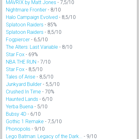
MAVRIX by Matt Jones
- 7,5/10
Nightmare Frontier
- 8/10
Halo Campaign Evolved
- 8,5/10
Splatoon Raiders
- 85%
Splatoon Raiders
- 8,5/10
Fogpiercer
- 6,5/10
The Alters: Last Variable
- 8/10
Star Fox
- 69%
NBA THE RUN
- 7/10
Star Fox
- 8,5/10
Tales of Arise
- 8,5/10
Junkyard Builder
- 5,5/10
Crushed In Time
- 70%
Haunted Lands
- 6/10
Yerba Buena
- 5/10
Bubsy 4D
- 6/10
Gothic 1 Remake
- 7,5/10
Phonopolis
- 9/10
Lego Batman: Legacy of the Dark...
- 9/10