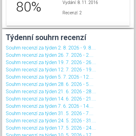
80%
Vydání: 8. 11. 2016
Recenzí: 2
Týdenní souhrn recenzí
Souhrn recenzí za týden 2. 8. 2026 - 9. 8....
Souhrn recenzí za týden 26. 7. 2026 - 2....
Souhrn recenzí za týden 19. 7. 2026 - 26....
Souhrn recenzí za týden 12. 7. 2026 - 19....
Souhrn recenzí za týden 5. 7. 2026 - 12....
Souhrn recenzí za týden 28. 6. 2026 - 5....
Souhrn recenzí za týden 21. 6. 2026 - 28....
Souhrn recenzí za týden 14. 6. 2026 - 21....
Souhrn recenzí za týden 7. 6. 2026 - 14....
Souhrn recenzí za týden 31. 5. 2026 - 7....
Souhrn recenzí za týden 24. 5. 2026 - 31....
Souhrn recenzí za týden 17. 5. 2026 - 24....
Souhrn recenzí za týden 10. 5. 2026 - 17....