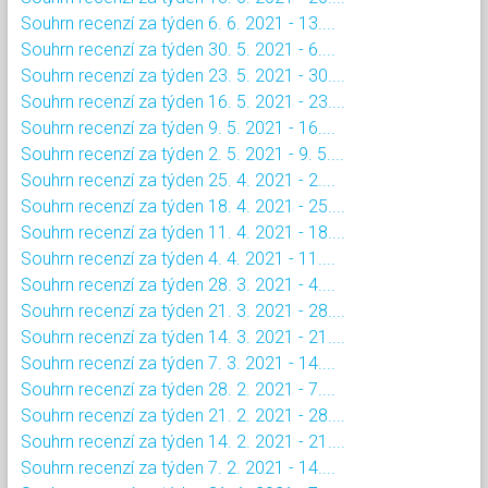
Souhrn recenzí za týden 6. 6. 2021 - 13....
Souhrn recenzí za týden 30. 5. 2021 - 6....
Souhrn recenzí za týden 23. 5. 2021 - 30....
Souhrn recenzí za týden 16. 5. 2021 - 23....
Souhrn recenzí za týden 9. 5. 2021 - 16....
Souhrn recenzí za týden 2. 5. 2021 - 9. 5....
Souhrn recenzí za týden 25. 4. 2021 - 2....
Souhrn recenzí za týden 18. 4. 2021 - 25....
Souhrn recenzí za týden 11. 4. 2021 - 18....
Souhrn recenzí za týden 4. 4. 2021 - 11....
Souhrn recenzí za týden 28. 3. 2021 - 4....
Souhrn recenzí za týden 21. 3. 2021 - 28....
Souhrn recenzí za týden 14. 3. 2021 - 21....
Souhrn recenzí za týden 7. 3. 2021 - 14....
Souhrn recenzí za týden 28. 2. 2021 - 7....
Souhrn recenzí za týden 21. 2. 2021 - 28....
Souhrn recenzí za týden 14. 2. 2021 - 21....
Souhrn recenzí za týden 7. 2. 2021 - 14....