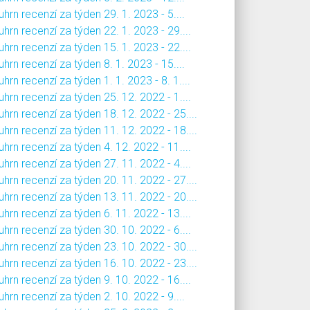
hrn recenzí za týden 29. 1. 2023 - 5....
hrn recenzí za týden 22. 1. 2023 - 29....
hrn recenzí za týden 15. 1. 2023 - 22....
hrn recenzí za týden 8. 1. 2023 - 15....
hrn recenzí za týden 1. 1. 2023 - 8. 1....
hrn recenzí za týden 25. 12. 2022 - 1....
hrn recenzí za týden 18. 12. 2022 - 25....
hrn recenzí za týden 11. 12. 2022 - 18....
hrn recenzí za týden 4. 12. 2022 - 11....
hrn recenzí za týden 27. 11. 2022 - 4....
hrn recenzí za týden 20. 11. 2022 - 27....
hrn recenzí za týden 13. 11. 2022 - 20....
hrn recenzí za týden 6. 11. 2022 - 13....
hrn recenzí za týden 30. 10. 2022 - 6....
hrn recenzí za týden 23. 10. 2022 - 30....
hrn recenzí za týden 16. 10. 2022 - 23....
hrn recenzí za týden 9. 10. 2022 - 16....
hrn recenzí za týden 2. 10. 2022 - 9....