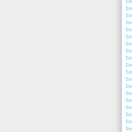
Sou
Sou
Sou
Sou
Sou
Sou
Sou
Sou
Sou
Sou
Sou
Sou
Sou
Sou
Sou
Sou
Sou
Sou
Sou