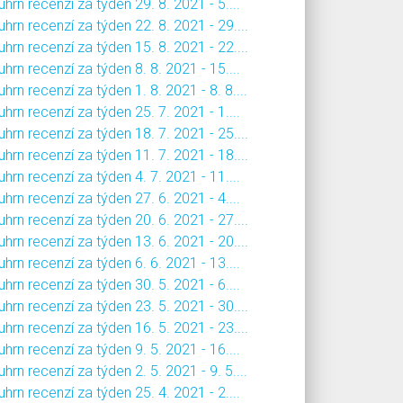
hrn recenzí za týden 29. 8. 2021 - 5....
hrn recenzí za týden 22. 8. 2021 - 29....
hrn recenzí za týden 15. 8. 2021 - 22....
hrn recenzí za týden 8. 8. 2021 - 15....
hrn recenzí za týden 1. 8. 2021 - 8. 8....
hrn recenzí za týden 25. 7. 2021 - 1....
hrn recenzí za týden 18. 7. 2021 - 25....
hrn recenzí za týden 11. 7. 2021 - 18....
hrn recenzí za týden 4. 7. 2021 - 11....
hrn recenzí za týden 27. 6. 2021 - 4....
hrn recenzí za týden 20. 6. 2021 - 27....
hrn recenzí za týden 13. 6. 2021 - 20....
hrn recenzí za týden 6. 6. 2021 - 13....
hrn recenzí za týden 30. 5. 2021 - 6....
hrn recenzí za týden 23. 5. 2021 - 30....
hrn recenzí za týden 16. 5. 2021 - 23....
hrn recenzí za týden 9. 5. 2021 - 16....
hrn recenzí za týden 2. 5. 2021 - 9. 5....
hrn recenzí za týden 25. 4. 2021 - 2....