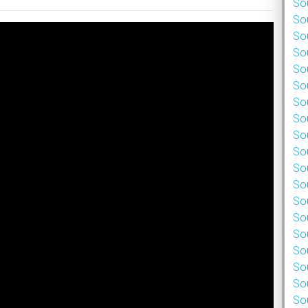
Sou
Sou
Sou
Sou
Sou
Sou
Sou
Sou
Sou
Sou
Sou
Sou
Sou
Sou
Sou
Sou
Sou
Sou
Sou