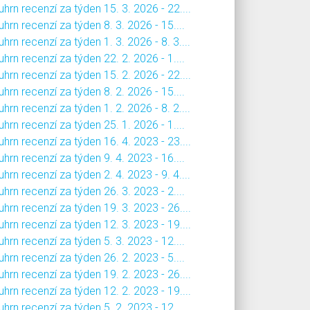
hrn recenzí za týden 15. 3. 2026 - 22....
hrn recenzí za týden 8. 3. 2026 - 15....
hrn recenzí za týden 1. 3. 2026 - 8. 3....
hrn recenzí za týden 22. 2. 2026 - 1....
hrn recenzí za týden 15. 2. 2026 - 22....
hrn recenzí za týden 8. 2. 2026 - 15....
hrn recenzí za týden 1. 2. 2026 - 8. 2....
hrn recenzí za týden 25. 1. 2026 - 1....
hrn recenzí za týden 16. 4. 2023 - 23....
hrn recenzí za týden 9. 4. 2023 - 16....
hrn recenzí za týden 2. 4. 2023 - 9. 4....
hrn recenzí za týden 26. 3. 2023 - 2....
hrn recenzí za týden 19. 3. 2023 - 26....
hrn recenzí za týden 12. 3. 2023 - 19....
hrn recenzí za týden 5. 3. 2023 - 12....
hrn recenzí za týden 26. 2. 2023 - 5....
hrn recenzí za týden 19. 2. 2023 - 26....
hrn recenzí za týden 12. 2. 2023 - 19....
hrn recenzí za týden 5. 2. 2023 - 12....