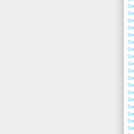
Sou
Sou
Sou
Sou
Sou
Sou
Sou
Sou
Sou
Sou
Sou
Sou
Sou
Sou
Sou
Sou
Sou
Sou