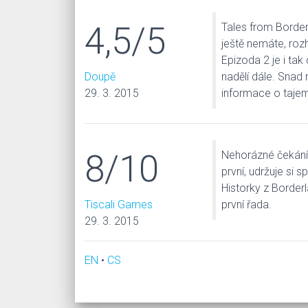
4,5/5
Tales from Border
ještě nemáte, roz
Epizoda 2 je i tak
Doupě
nadělí dále. Snad
29. 3. 2015
informace o tajem
8/10
Nehorázné čekání s
první, udržuje si
Historky z Border
Tiscali Games
první řada.
29. 3. 2015
EN
•
CS