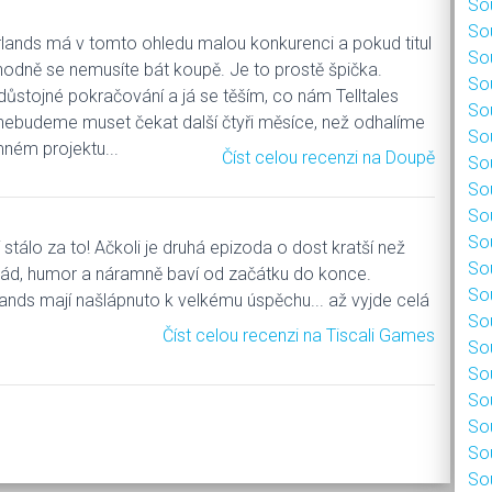
Sou
Sou
lands má v tomto ohledu malou konkurenci a pokud titul
Sou
hodně se nemusíte bát koupě. Je to prostě špička.
Sou
 důstojné pokračování a já se těším, co nám Telltales
Sou
 nebudeme muset čekat další čtyři měsíce, než odhalíme
Sou
ném projektu...
Číst celou recenzi na Doupě
Sou
Sou
Sou
Sou
tálo za to! Ačkoli je druhá epizoda o dost kratší než
Sou
 spád, humor a náramně baví od začátku do konce.
Sou
lands mají našlápnuto k velkému úspěchu... až vyjde celá
Sou
Číst celou recenzi na Tiscali Games
Sou
Sou
Sou
Sou
Sou
Sou