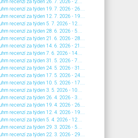
hrn recenzí za týden 26. 7. 2026 - 2....
hrn recenzí za týden 19. 7. 2026 - 26....
hrn recenzí za týden 12. 7. 2026 - 19....
hrn recenzí za týden 5. 7. 2026 - 12....
hrn recenzí za týden 28. 6. 2026 - 5....
hrn recenzí za týden 21. 6. 2026 - 28....
hrn recenzí za týden 14. 6. 2026 - 21....
hrn recenzí za týden 7. 6. 2026 - 14....
hrn recenzí za týden 31. 5. 2026 - 7....
hrn recenzí za týden 24. 5. 2026 - 31....
hrn recenzí za týden 17. 5. 2026 - 24....
hrn recenzí za týden 10. 5. 2026 - 17....
hrn recenzí za týden 3. 5. 2026 - 10....
hrn recenzí za týden 26. 4. 2026 - 3....
hrn recenzí za týden 19. 4. 2026 - 26....
hrn recenzí za týden 12. 4. 2026 - 19....
hrn recenzí za týden 5. 4. 2026 - 12....
hrn recenzí za týden 29. 3. 2026 - 5....
hrn recenzí za týden 22. 3. 2026 - 29....