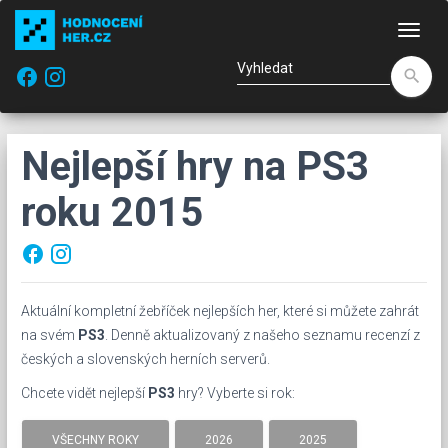
Nav
facebook
search
Nejlepší hry na PS3
roku 2015
facebook
Aktuální kompletní žebříček nejlepších her, které si můžete zahrát
na svém
PS3
. Denně aktualizovaný z našeho seznamu recenzí z
českých a slovenských herních serverů.
Chcete vidět nejlepší
PS3
hry? Vyberte si rok:
VŠECHNY ROKY
2026
2025