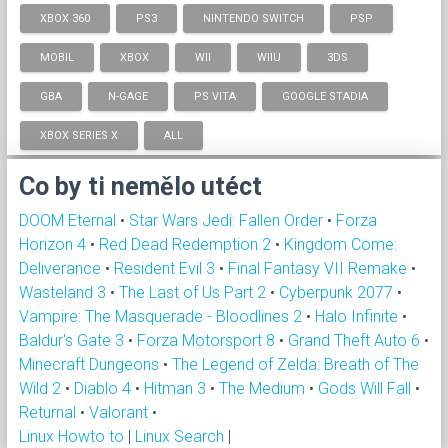
XBOX 360
PS3
NINTENDO SWITCH
PSP
MOBIL
XBOX
WII
WIIU
3DS
GBA
N-GAGE
PS VITA
GOOGLE STADIA
XBOX SERIES X
ALL
Co by ti nemělo utéct
DOOM Eternal
•
Star Wars Jedi: Fallen Order
•
Forza
Horizon 4
•
Red Dead Redemption 2
•
Kingdom Come:
Deliverance
•
Resident Evil 3
•
Final Fantasy VII Remake
•
Wasteland 3
•
The Last of Us Part 2
•
Cyberpunk 2077
•
Vampire: The Masquerade - Bloodlines 2
•
Halo Infinite
•
Baldur's Gate 3
•
Forza Motorsport 8
•
Grand Theft Auto 6
•
Minecraft Dungeons
•
The Legend of Zelda: Breath of The
Wild 2
•
Diablo 4
•
Hitman 3
•
The Medium
•
Gods Will Fall
•
Returnal
•
Valorant
•
Linux Howto to
|
Linux Search
|