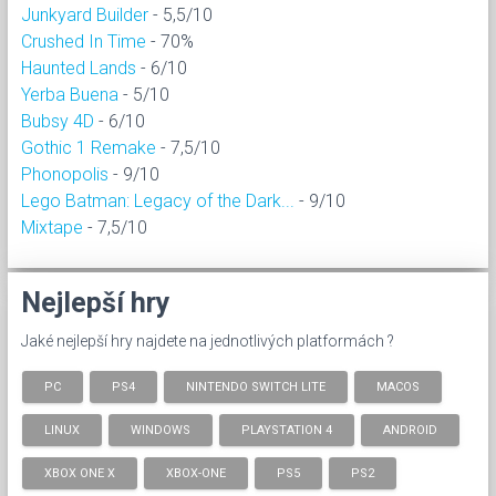
Junkyard Builder
- 5,5/10
Crushed In Time
- 70%
Haunted Lands
- 6/10
Yerba Buena
- 5/10
Bubsy 4D
- 6/10
Gothic 1 Remake
- 7,5/10
Phonopolis
- 9/10
Lego Batman: Legacy of the Dark...
- 9/10
Mixtape
- 7,5/10
Nejlepší hry
Jaké nejlepší hry najdete na jednotlivých platformách ?
PC
PS4
NINTENDO SWITCH LITE
MACOS
LINUX
WINDOWS
PLAYSTATION 4
ANDROID
XBOX ONE X
XBOX-ONE
PS5
PS2