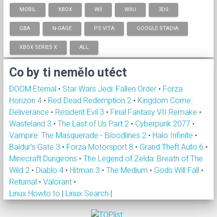
MOBIL
XBOX
WII
WIIU
3DS
GBA
N-GAGE
PS VITA
GOOGLE STADIA
XBOX SERIES X
ALL
Co by ti nemělo utéct
DOOM Eternal
•
Star Wars Jedi: Fallen Order
•
Forza
Horizon 4
•
Red Dead Redemption 2
•
Kingdom Come:
Deliverance
•
Resident Evil 3
•
Final Fantasy VII Remake
•
Wasteland 3
•
The Last of Us Part 2
•
Cyberpunk 2077
•
Vampire: The Masquerade - Bloodlines 2
•
Halo Infinite
•
Baldur's Gate 3
•
Forza Motorsport 8
•
Grand Theft Auto 6
•
Minecraft Dungeons
•
The Legend of Zelda: Breath of The
Wild 2
•
Diablo 4
•
Hitman 3
•
The Medium
•
Gods Will Fall
•
Returnal
•
Valorant
•
Linux Howto to
|
Linux Search
|