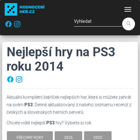
Nav
facebook
search
Nejlepší hry na PS3
roku 2014
facebook
Aktuální kompletní žebříček nejlepších her, které si můžete zahrát
na svém
PS3
. Denně aktualizovaný z našeho seznamu recenzí z
českých a slovenských herních serverů.
Chcete vidět nejlepší
PS3
hry? Vyberte si rok:
VŠECHNY ROKY
2026
2025