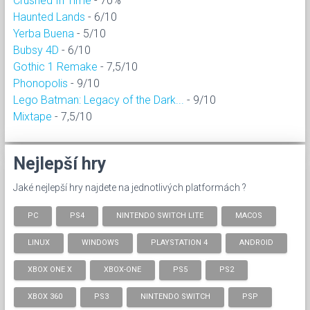
Crushed In Time
- 70%
Haunted Lands
- 6/10
Yerba Buena
- 5/10
Bubsy 4D
- 6/10
Gothic 1 Remake
- 7,5/10
Phonopolis
- 9/10
Lego Batman: Legacy of the Dark...
- 9/10
Mixtape
- 7,5/10
Nejlepší hry
Jaké nejlepší hry najdete na jednotlivých platformách ?
PC
PS4
NINTENDO SWITCH LITE
MACOS
LINUX
WINDOWS
PLAYSTATION 4
ANDROID
XBOX ONE X
XBOX-ONE
PS5
PS2
XBOX 360
PS3
NINTENDO SWITCH
PSP