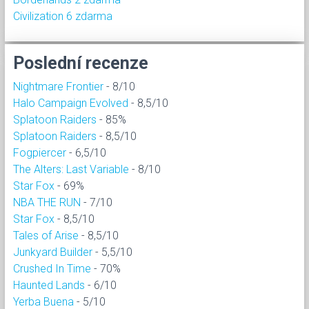
Civilization 6 zdarma
Poslední recenze
Nightmare Frontier
- 8/10
Halo Campaign Evolved
- 8,5/10
Splatoon Raiders
- 85%
Splatoon Raiders
- 8,5/10
Fogpiercer
- 6,5/10
The Alters: Last Variable
- 8/10
Star Fox
- 69%
NBA THE RUN
- 7/10
Star Fox
- 8,5/10
Tales of Arise
- 8,5/10
Junkyard Builder
- 5,5/10
Crushed In Time
- 70%
Haunted Lands
- 6/10
Yerba Buena
- 5/10