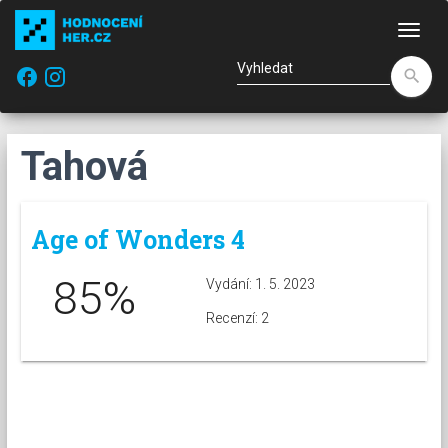
Nav
facebook
search
Tahová
Age of Wonders 4
85%
Vydání: 1. 5. 2023
Recenzí: 2