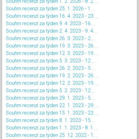
Souhrn recenzí za týden 1. 2. 2026 - 8. 2....
Souhrn recenzí za týden 25. 1. 2026 - 1....
Souhrn recenzí za týden 16. 4. 2023 - 23....
Souhrn recenzí za týden 9. 4. 2023 - 16....
Souhrn recenzí za týden 2. 4. 2023 - 9. 4....
Souhrn recenzí za týden 26. 3. 2023 - 2....
Souhrn recenzí za týden 19. 3. 2023 - 26....
Souhrn recenzí za týden 12. 3. 2023 - 19....
Souhrn recenzí za týden 5. 3. 2023 - 12....
Souhrn recenzí za týden 26. 2. 2023 - 5....
Souhrn recenzí za týden 19. 2. 2023 - 26....
Souhrn recenzí za týden 12. 2. 2023 - 19....
Souhrn recenzí za týden 5. 2. 2023 - 12....
Souhrn recenzí za týden 29. 1. 2023 - 5....
Souhrn recenzí za týden 22. 1. 2023 - 29....
Souhrn recenzí za týden 15. 1. 2023 - 22....
Souhrn recenzí za týden 8. 1. 2023 - 15....
Souhrn recenzí za týden 1. 1. 2023 - 8. 1....
Souhrn recenzí za týden 25. 12. 2022 - 1....