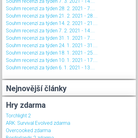
Souhrn recenzí za týden 7. 3. 2021 - 14....
Souhrn recenzí za týden 28. 2. 2021 - 7....
Souhrn recenzí za týden 21. 2. 2021 - 28....
Souhrn recenzí za týden 14. 2. 2021 - 21....
Souhrn recenzí za týden 7. 2. 2021 - 14....
Souhrn recenzí za týden 31. 1. 2021 - 7....
Souhrn recenzí za týden 24. 1. 2021 - 31....
Souhrn recenzí za týden 18. 1. 2021 - 25....
Souhrn recenzí za týden 10. 1. 2021 - 17....
Souhrn recenzí za týden 6. 1. 2021 - 13....
Nejnovější články
Hry zdarma
Torchlight 2
ARK: Survival Evolved zdarma
Overcooked zdarma
Borderlands 2 zdarma