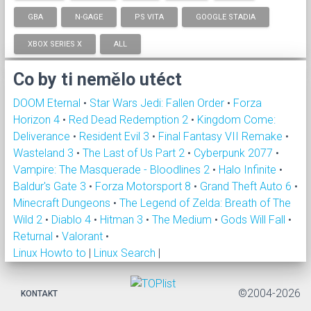
GBA
N-GAGE
PS VITA
GOOGLE STADIA
XBOX SERIES X
ALL
Co by ti nemělo utéct
DOOM Eternal
•
Star Wars Jedi: Fallen Order
•
Forza
Horizon 4
•
Red Dead Redemption 2
•
Kingdom Come:
Deliverance
•
Resident Evil 3
•
Final Fantasy VII Remake
•
Wasteland 3
•
The Last of Us Part 2
•
Cyberpunk 2077
•
Vampire: The Masquerade - Bloodlines 2
•
Halo Infinite
•
Baldur's Gate 3
•
Forza Motorsport 8
•
Grand Theft Auto 6
•
Minecraft Dungeons
•
The Legend of Zelda: Breath of The
Wild 2
•
Diablo 4
•
Hitman 3
•
The Medium
•
Gods Will Fall
•
Returnal
•
Valorant
•
Linux Howto to
|
Linux Search
|
©2004-2026
KONTAKT