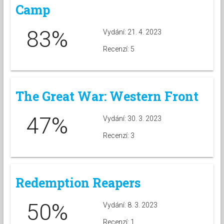
Camp
83%
Vydání: 21. 4. 2023
Recenzí: 5
The Great War: Western Front
47%
Vydání: 30. 3. 2023
Recenzí: 3
Redemption Reapers
50%
Vydání: 8. 3. 2023
Recenzí: 1