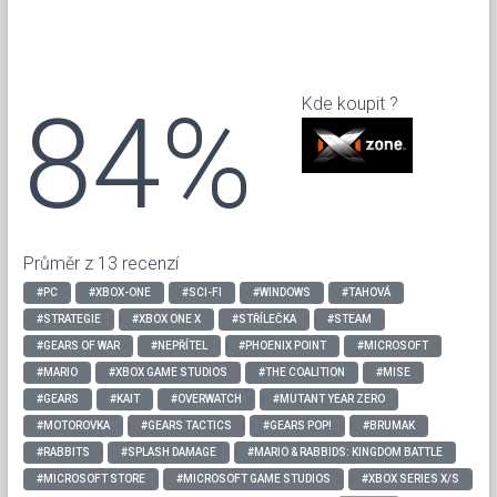
84%
Kde koupit ?
Průměr z 13 recenzí
#PC
#XBOX-ONE
#SCI-FI
#WINDOWS
#TAHOVÁ
#STRATEGIE
#XBOX ONE X
#STŘÍLEČKA
#STEAM
#GEARS OF WAR
#NEPŘÍTEL
#PHOENIX POINT
#MICROSOFT
#MARIO
#XBOX GAME STUDIOS
#THE COALITION
#MISE
#GEARS
#KAIT
#OVERWATCH
#MUTANT YEAR ZERO
#MOTOROVKA
#GEARS TACTICS
#GEARS POP!
#BRUMAK
#RABBITS
#SPLASH DAMAGE
#MARIO & RABBIDS: KINGDOM BATTLE
#MICROSOFT STORE
#MICROSOFT GAME STUDIOS
#XBOX SERIES X/S