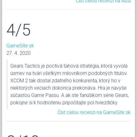
Číst celou recenzi na Alza
4/5
GameSite.sk
27. 4. 2020
Gears Tactics je poctivá ťahová stratégia, ktorá vyvolá
úsmev na tvári všetkým milovníkom podobných titulov.
XCOM 2 tak dostal zdatného konkurenta, ktorý ho v
niektorých veciach dokonca prekonáva. Hra je navyše
súčasťou Game Passu. A ak ste fanúšikom série Gears,
pokojne si k hodnoteniu pripočítajte pol hviezdičky.
Číst celou recenzi na GameSite.sk