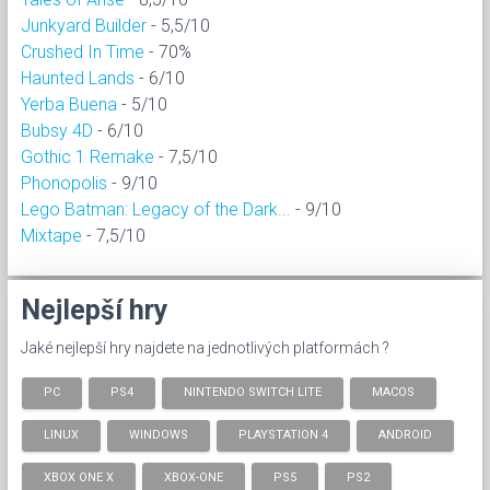
Junkyard Builder
- 5,5/10
Crushed In Time
- 70%
Haunted Lands
- 6/10
Yerba Buena
- 5/10
Bubsy 4D
- 6/10
Gothic 1 Remake
- 7,5/10
Phonopolis
- 9/10
Lego Batman: Legacy of the Dark...
- 9/10
Mixtape
- 7,5/10
Nejlepší hry
Jaké nejlepší hry najdete na jednotlivých platformách ?
PC
PS4
NINTENDO SWITCH LITE
MACOS
LINUX
WINDOWS
PLAYSTATION 4
ANDROID
XBOX ONE X
XBOX-ONE
PS5
PS2