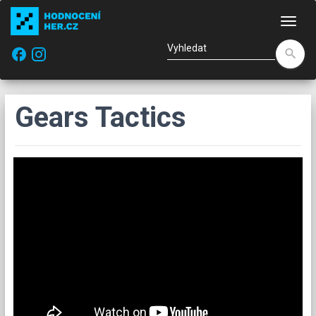
Nav
facebook
search
Gears Tactics