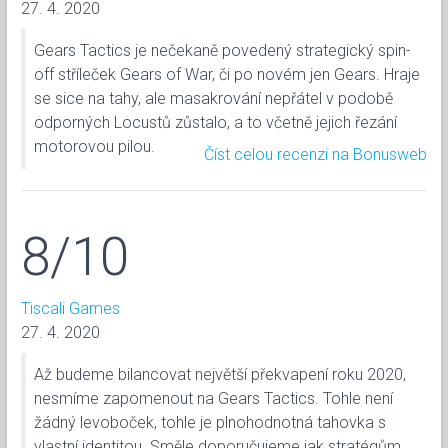
27. 4. 2020
Gears Tactics je nečekaně povedený strategický spin-
off stříleček Gears of War, či po novém jen Gears. Hraje
se sice na tahy, ale masakrování nepřátel v podobě
odporných Locustů zůstalo, a to včetně jejich řezání
motorovou pilou.
Číst celou recenzi na Bonusweb
8/10
Tiscali Games
27. 4. 2020
Až budeme bilancovat největší překvapení roku 2020,
nesmíme zapomenout na Gears Tactics. Tohle není
žádný levoboček, tohle je plnohodnotná tahovka s
vlastní identitou. Směle doporučujeme jak stratégům,