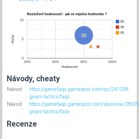
Rozložení hodnocení - jak se nejvíce hodnotilo ?
10
80
90
85
80
80
Počet
5
0
40%
60%
80%
100%
Hodnocení
Návody, cheaty
Návod
https://gamefaqs.gamespot.com/pc/241028-
gears-tactics/faqs
Návod
https://gamefaqs.gamespot.com/xboxone/28925
gears-tactics/faqs
Recenze