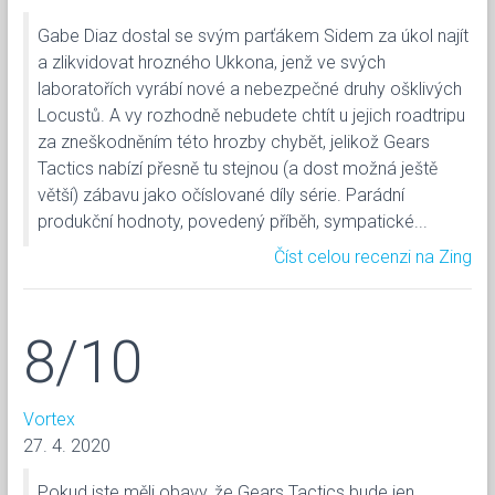
Gabe Diaz dostal se svým parťákem Sidem za úkol najít
a zlikvidovat hrozného Ukkona, jenž ve svých
laboratořích vyrábí nové a nebezpečné druhy ošklivých
Locustů. A vy rozhodně nebudete chtít u jejich roadtripu
za zneškodněním této hrozby chybět, jelikož Gears
Tactics nabízí přesně tu stejnou (a dost možná ještě
větší) zábavu jako očíslované díly série. Parádní
produkční hodnoty, povedený příběh, sympatické...
Číst celou recenzi na Zing
8/10
Vortex
27. 4. 2020
Pokud jste měli obavy, že Gears Tactics bude jen