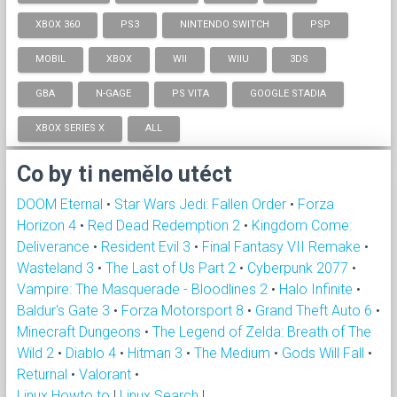
XBOX 360
PS3
NINTENDO SWITCH
PSP
MOBIL
XBOX
WII
WIIU
3DS
GBA
N-GAGE
PS VITA
GOOGLE STADIA
XBOX SERIES X
ALL
Co by ti nemělo utéct
DOOM Eternal
•
Star Wars Jedi: Fallen Order
•
Forza
Horizon 4
•
Red Dead Redemption 2
•
Kingdom Come:
Deliverance
•
Resident Evil 3
•
Final Fantasy VII Remake
•
Wasteland 3
•
The Last of Us Part 2
•
Cyberpunk 2077
•
Vampire: The Masquerade - Bloodlines 2
•
Halo Infinite
•
Baldur's Gate 3
•
Forza Motorsport 8
•
Grand Theft Auto 6
•
Minecraft Dungeons
•
The Legend of Zelda: Breath of The
Wild 2
•
Diablo 4
•
Hitman 3
•
The Medium
•
Gods Will Fall
•
Returnal
•
Valorant
•
Linux Howto to
|
Linux Search
|