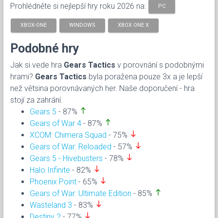
Prohlédněte si nejlepší hry roku 2026 na:
PC
XBOX-ONE
WINDOWS
XBOX ONE X
Podobné hry
Jak si vede hra
Gears Tactics
v porovnání s podobnými
hrami?
Gears Tactics
byla poražena pouze 3x a je lepší
než větsina porovnávaných her. Naše doporučení - hra
stojí za zahrání.
north
Gears 5
- 87%
north
Gears of War 4
- 87%
south
XCOM: Chimera Squad
- 75%
south
Gears of War: Reloaded
- 57%
south
Gears 5 - Hivebusters
- 78%
south
Halo Infinite
- 82%
south
Phoenix Point
- 65%
north
Gears of War: Ultimate Edition
- 85%
south
Wasteland 3
- 83%
south
Destiny 2
- 77%