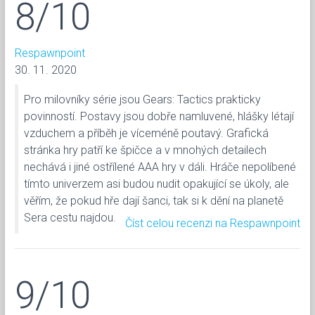
8/10
Respawnpoint
30. 11. 2020
Pro milovníky série jsou Gears: Tactics prakticky
povinností. Postavy jsou dobře namluvené, hlášky létají
vzduchem a příběh je víceméně poutavý. Grafická
stránka hry patří ke špičce a v mnohých detailech
nechává i jiné ostřílené AAA hry v dáli. Hráče nepolíbené
tímto univerzem asi budou nudit opakující se úkoly, ale
věřím, že pokud hře dají šanci, tak si k dění na planetě
Sera cestu najdou.
Číst celou recenzi na Respawnpoint
9/10