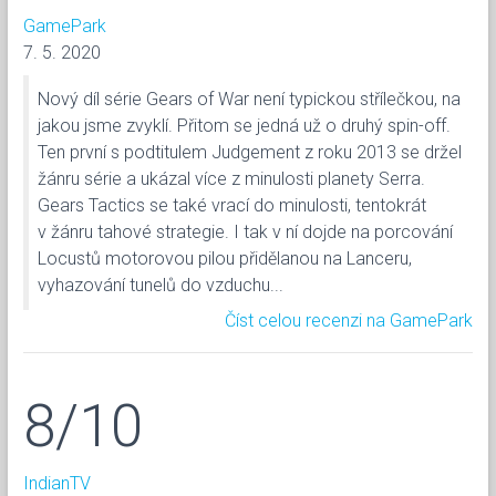
GamePark
7. 5. 2020
Nový díl série Gears of War není typickou střílečkou, na
jakou jsme zvyklí. Přitom se jedná už o druhý spin-off.
Ten první s podtitulem Judgement z roku 2013 se držel
žánru série a ukázal více z minulosti planety Serra.
Gears Tactics se také vrací do minulosti, tentokrát
v žánru tahové strategie. I tak v ní dojde na porcování
Locustů motorovou pilou přidělanou na Lanceru,
vyhazování tunelů do vzduchu...
Číst celou recenzi na GamePark
8/10
IndianTV