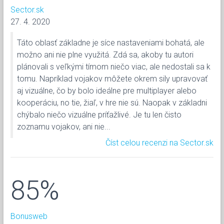
Sector.sk
27. 4. 2020
Táto oblasť základne je síce nastaveniami bohatá, ale
možno ani nie plne využitá. Zdá sa, akoby tu autori
plánovali s veľkými tímom niečo viac, ale nedostali sa k
tomu. Napríklad vojakov môžete okrem sily upravovať
aj vizuálne, čo by bolo ideálne pre multiplayer alebo
kooperáciu, no tie, žiaľ, v hre nie sú. Naopak v základni
chýbalo niečo vizuálne príťažlivé. Je tu len čisto
zoznamu vojakov, ani nie...
Číst celou recenzi na Sector.sk
85%
Bonusweb