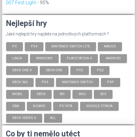
007 First Light
- 95%
Nejlepší hry
Jaké nejlepší hry najdete na jednotlivých platformách ?
PC
PS4
NINTENDO SWITCH LITE
MACOS
LINUX
WINDOWS
PLAYSTATION 4
ANDROID
XBOX ONE X
XBOX-ONE
PS5
PS2
XBOX 360
PS3
NINTENDO SWITCH
PSP
MOBIL
XBOX
WII
WIIU
3DS
GBA
N-GAGE
PS VITA
GOOGLE STADIA
XBOX SERIES X
ALL
Co by ti nemělo utéct