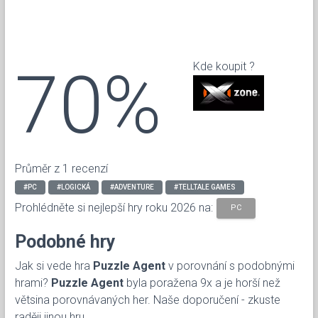
70%
Kde koupit ?
Průměr z 1 recenzí
#PC
#LOGICKÁ
#ADVENTURE
#TELLTALE GAMES
Prohlédněte si nejlepší hry roku 2026 na:
PC
Podobné hry
Jak si vede hra
Puzzle Agent
v porovnání s podobnými
hrami?
Puzzle Agent
byla poražena 9x a je horší než
větsina porovnávaných her. Naše doporučení - zkuste
raději jinou hru.