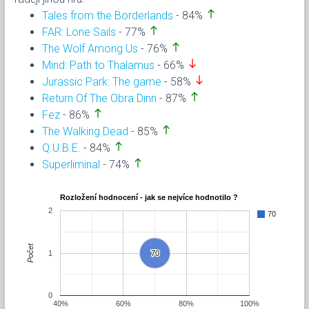
north
Tales from the Borderlands
- 84%
north
FAR: Lone Sails
- 77%
north
The Wolf Among Us
- 76%
south
Mind: Path to Thalamus
- 66%
south
Jurassic Park: The game
- 58%
north
Return Of The Obra Dinn
- 87%
north
Fez
- 86%
north
The Walking Dead
- 85%
north
Q.U.B.E.
- 84%
north
Superliminal
- 74%
Rozložení hodnocení - jak se nejvíce hodnotilo ?
2
70
Počet
1
70
70
0
40%
60%
80%
100%