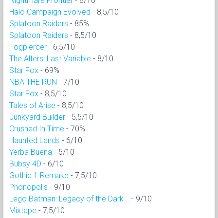
Nightmare Frontier
- 8/10
Halo Campaign Evolved
- 8,5/10
Splatoon Raiders
- 85%
Splatoon Raiders
- 8,5/10
Fogpiercer
- 6,5/10
The Alters: Last Variable
- 8/10
Star Fox
- 69%
NBA THE RUN
- 7/10
Star Fox
- 8,5/10
Tales of Arise
- 8,5/10
Junkyard Builder
- 5,5/10
Crushed In Time
- 70%
Haunted Lands
- 6/10
Yerba Buena
- 5/10
Bubsy 4D
- 6/10
Gothic 1 Remake
- 7,5/10
Phonopolis
- 9/10
Lego Batman: Legacy of the Dark...
- 9/10
Mixtape
- 7,5/10