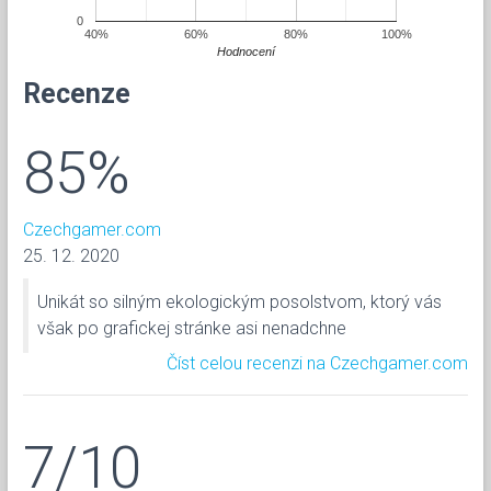
0
40%
60%
80%
100%
Hodnocení
Recenze
85%
Czechgamer.com
25. 12. 2020
Unikát so silným ekologickým posolstvom, ktorý vás
však po grafickej stránke asi nenadchne
Číst celou recenzi na Czechgamer.com
7/10