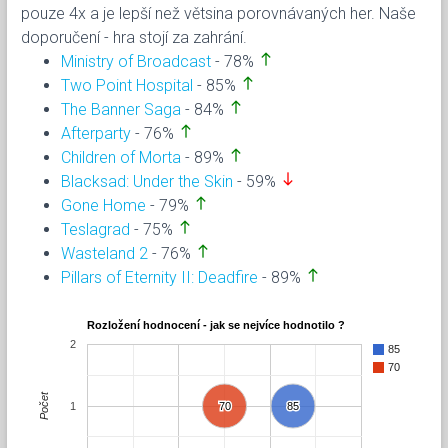
pouze 4x a je lepší než větsina porovnávaných her. Naše
doporučení - hra stojí za zahrání.
north
Ministry of Broadcast
- 78%
north
Two Point Hospital
- 85%
north
The Banner Saga
- 84%
north
Afterparty
- 76%
north
Children of Morta
- 89%
south
Blacksad: Under the Skin
- 59%
north
Gone Home
- 79%
north
Teslagrad
- 75%
north
Wasteland 2
- 76%
north
Pillars of Eternity II: Deadfire
- 89%
Rozložení hodnocení - jak se nejvíce hodnotilo ?
2
85
70
Počet
1
70
70
85
85