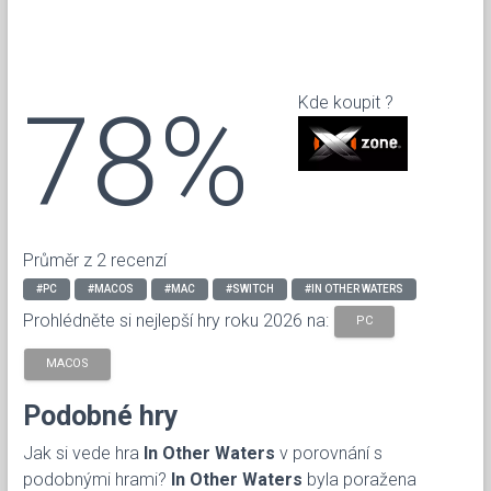
78%
Kde koupit ?
Průměr z 2 recenzí
#PC
#MACOS
#MAC
#SWITCH
#IN OTHER WATERS
Prohlédněte si nejlepší hry roku 2026 na:
PC
MACOS
Podobné hry
Jak si vede hra
In Other Waters
v porovnání s
podobnými hrami?
In Other Waters
byla poražena