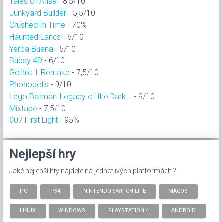
Tales of Arise
- 8,5/10
Junkyard Builder
- 5,5/10
Crushed In Time
- 70%
Haunted Lands
- 6/10
Yerba Buena
- 5/10
Bubsy 4D
- 6/10
Gothic 1 Remake
- 7,5/10
Phonopolis
- 9/10
Lego Batman: Legacy of the Dark...
- 9/10
Mixtape
- 7,5/10
007 First Light
- 95%
Nejlepší hry
Jaké nejlepší hry najdete na jednotlivých platformách ?
PC
PS4
NINTENDO SWITCH LITE
MACOS
LINUX
WINDOWS
PLAYSTATION 4
ANDROID