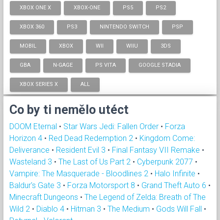
XBOX ONE X
XBOX-ONE
PS5
PS2
XBOX 360
PS3
NINTENDO SWITCH
PSP
MOBIL
XBOX
WII
WIIU
3DS
GBA
N-GAGE
PS VITA
GOOGLE STADIA
XBOX SERIES X
ALL
Co by ti nemělo utéct
DOOM Eternal
•
Star Wars Jedi: Fallen Order
•
Forza
Horizon 4
•
Red Dead Redemption 2
•
Kingdom Come:
Deliverance
•
Resident Evil 3
•
Final Fantasy VII Remake
•
Wasteland 3
•
The Last of Us Part 2
•
Cyberpunk 2077
•
Vampire: The Masquerade - Bloodlines 2
•
Halo Infinite
•
Baldur's Gate 3
•
Forza Motorsport 8
•
Grand Theft Auto 6
•
Minecraft Dungeons
•
The Legend of Zelda: Breath of The
Wild 2
•
Diablo 4
•
Hitman 3
•
The Medium
•
Gods Will Fall
•