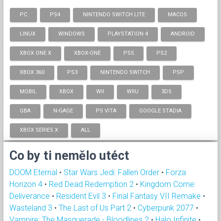
PC
PS4
NINTENDO SWITCH LITE
MACOS
LINUX
WINDOWS
PLAYSTATION 4
ANDROID
XBOX ONE X
XBOX-ONE
PS5
PS2
XBOX 360
PS3
NINTENDO SWITCH
PSP
MOBIL
XBOX
WII
WIIU
3DS
GBA
N-GAGE
PS VITA
GOOGLE STADIA
XBOX SERIES X
ALL
Co by ti nemělo utéct
DOOM Eternal
•
Star Wars Jedi: Fallen Order
•
Forza
Horizon 4
•
Red Dead Redemption 2
•
Kingdom Come:
Deliverance
•
Resident Evil 3
•
Final Fantasy VII Remake
•
Wasteland 3
•
The Last of Us Part 2
•
Cyberpunk 2077
•
Vampire: The Masquerade - Bloodlines 2
•
Halo Infinite
•