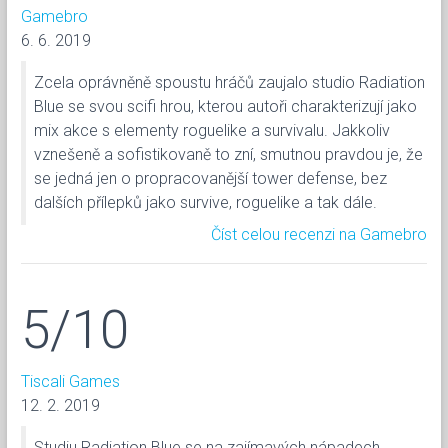
Gamebro
6. 6. 2019
Zcela oprávněně spoustu hráčů zaujalo studio Radiation
Blue se svou scifi hrou, kterou autoři charakterizují jako
mix akce s elementy roguelike a survivalu. Jakkoliv
vznešeně a sofistikovaně to zní, smutnou pravdou je, že
se jedná jen o propracovanější tower defense, bez
dalších přílepků jako survive, roguelike a tak dále.
Číst celou recenzi na Gamebro
5/10
Tiscali Games
12. 2. 2019
Studiu Radiation Blue se na zajímavých nápadech