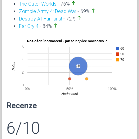
north
The Outer Worlds
- 76%
north
Zombie Army 4: Dead War
- 69%
north
Destroy All Humans!
- 72%
north
Far Cry 4
- 84%
Rozložení hodnocení - jak se nejvíce hodnotilo ?
6
60
50
4
70
Počet
60
60
2
0
0%
50%
100%
Hodnocení
Recenze
6/10