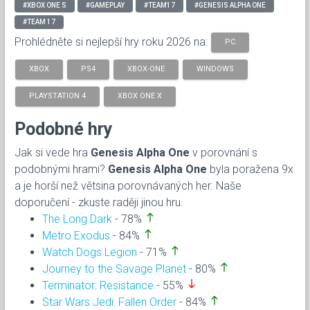
#XBOX ONE S
#GAMEPLAY
#TEAM17
#GENESIS ALPHA ONE
#TEAM 17
Prohlédněte si nejlepší hry roku 2026 na:
PC
XBOX
PS4
XBOX-ONE
WINDOWS
PLAYSTATION 4
XBOX ONE X
Podobné hry
Jak si vede hra
Genesis Alpha One
v porovnání s
podobnými hrami?
Genesis Alpha One
byla poražena 9x
a je horší než větsina porovnávaných her. Naše
doporučení - zkuste raději jinou hru.
north
The Long Dark
- 78%
north
Metro Exodus
- 84%
north
Watch Dogs Legion
- 71%
north
Journey to the Savage Planet
- 80%
south
Terminator: Resistance
- 55%
north
Star Wars Jedi: Fallen Order
- 84%