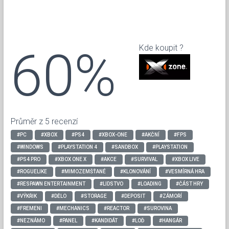
60%
Kde koupit ?
Průměr z 5 recenzí
#PC
#XBOX
#PS4
#XBOX-ONE
#AKČNÍ
#FPS
#WINDOWS
#PLAYSTATION 4
#SANDBOX
#PLAYSTATION
#PS4 PRO
#XBOX ONE X
#AKCE
#SURVIVAL
#XBOX LIVE
#ROGUELIKE
#MIMOZEMŠŤANÉ
#KLONOVÁNÍ
#VESMÍRNÁ HRA
#RESPAWN ENTERTAINMENT
#LIDSTVO
#LOADING
#ČÁST HRY
#VÝKŘIK
#DĚLO
#STORAGE
#DEPOSIT
#ZÁMOŘÍ
#FREMENI
#MECHANICS
#REACTOR
#SUROVINA
#NEZNÁMO
#PANEL
#KANDIDÁT
#LOĎ
#HANGÁR