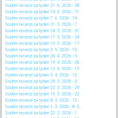
Souhrn recenzí za týden 21. 6. 2026 - 28....
Souhrn recenzí za týden 14. 6. 2026 - 21....
Souhrn recenzí za týden 7. 6. 2026 - 14....
Souhrn recenzí za týden 31. 5. 2026 - 7....
Souhrn recenzí za týden 24. 5. 2026 - 31....
Souhrn recenzí za týden 17. 5. 2026 - 24....
Souhrn recenzí za týden 10. 5. 2026 - 17....
Souhrn recenzí za týden 3. 5. 2026 - 10....
Souhrn recenzí za týden 26. 4. 2026 - 3....
Souhrn recenzí za týden 19. 4. 2026 - 26....
Souhrn recenzí za týden 12. 4. 2026 - 19....
Souhrn recenzí za týden 5. 4. 2026 - 12....
Souhrn recenzí za týden 29. 3. 2026 - 5....
Souhrn recenzí za týden 22. 3. 2026 - 29....
Souhrn recenzí za týden 15. 3. 2026 - 22....
Souhrn recenzí za týden 8. 3. 2026 - 15....
Souhrn recenzí za týden 1. 3. 2026 - 8. 3....
Souhrn recenzí za týden 22. 2. 2026 - 1....