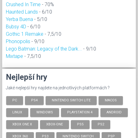
Crushed In Time
- 70%
Haunted Lands
- 6/10
Yerba Buena
- 5/10
Bubsy 4D
- 6/10
Gothic 1 Remake
- 7,5/10
Phonopolis
- 9/10
Lego Batman: Legacy of the Dark...
- 9/10
Mixtape
- 7,5/10
Nejlepší hry
Jaké nejlepší hry najdete na jednotlivých platformách ?
PC
PS4
NINTENDO SWITCH LITE
MACOS
LINUX
WINDOWS
PLAYSTATION 4
ANDROID
XBOX ONE X
XBOX-ONE
PS5
PS2
XBOX 360
PS3
NINTENDO SWITCH
PSP