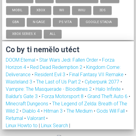
MOBIL
XBOX
WII
WIIU
3DS
GBA
N-GAGE
PS VITA
GOOGLE STADIA
XBOX SERIES X
ALL
Co by ti nemělo utéct
DOOM Eternal
•
Star Wars Jedi: Fallen Order
•
Forza
Horizon 4
•
Red Dead Redemption 2
•
Kingdom Come:
Deliverance
•
Resident Evil 3
•
Final Fantasy VII Remake
•
Wasteland 3
•
The Last of Us Part 2
•
Cyberpunk 2077
•
Vampire: The Masquerade - Bloodlines 2
•
Halo Infinite
•
Baldur's Gate 3
•
Forza Motorsport 8
•
Grand Theft Auto 6
•
Minecraft Dungeons
•
The Legend of Zelda: Breath of The
Wild 2
•
Diablo 4
•
Hitman 3
•
The Medium
•
Gods Will Fall
•
Returnal
•
Valorant
•
Linux Howto to
|
Linux Search
|