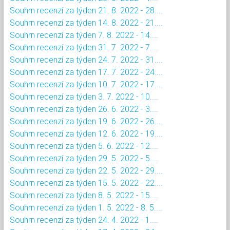
Souhrn recenzí za týden 21. 8. 2022 - 28....
Souhrn recenzí za týden 14. 8. 2022 - 21....
Souhrn recenzí za týden 7. 8. 2022 - 14....
Souhrn recenzí za týden 31. 7. 2022 - 7....
Souhrn recenzí za týden 24. 7. 2022 - 31....
Souhrn recenzí za týden 17. 7. 2022 - 24....
Souhrn recenzí za týden 10. 7. 2022 - 17....
Souhrn recenzí za týden 3. 7. 2022 - 10....
Souhrn recenzí za týden 26. 6. 2022 - 3....
Souhrn recenzí za týden 19. 6. 2022 - 26....
Souhrn recenzí za týden 12. 6. 2022 - 19....
Souhrn recenzí za týden 5. 6. 2022 - 12....
Souhrn recenzí za týden 29. 5. 2022 - 5....
Souhrn recenzí za týden 22. 5. 2022 - 29....
Souhrn recenzí za týden 15. 5. 2022 - 22....
Souhrn recenzí za týden 8. 5. 2022 - 15....
Souhrn recenzí za týden 1. 5. 2022 - 8. 5....
Souhrn recenzí za týden 24. 4. 2022 - 1....