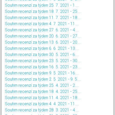
Souhrn recenzí za týden 25. 7. 2021 - 1....
Souhrn recenzí za týden 18. 7. 2021 - 25....
Souhrn recenzí za týden 11. 7. 2021 - 18....
Souhrn recenzí za týden 4. 7. 2021 - 11....
Souhrn recenzí za týden 27. 6. 2021 - 4....
Souhrn recenzí za týden 20. 6. 2021 - 27....
Souhrn recenzí za týden 13. 6. 2021 - 20....
Souhrn recenzí za týden 6. 6. 2021 - 13....
Souhrn recenzí za týden 30. 5. 2021 - 6....
Souhrn recenzí za týden 23. 5. 2021 - 30....
Souhrn recenzí za týden 16. 5. 2021 - 23....
Souhrn recenzí za týden 9. 5. 2021 - 16....
Souhrn recenzí za týden 2. 5. 2021 - 9. 5....
Souhrn recenzí za týden 25. 4. 2021 - 2....
Souhrn recenzí za týden 18. 4. 2021 - 25....
Souhrn recenzí za týden 11. 4. 2021 - 18....
Souhrn recenzí za týden 4. 4. 2021 - 11....
Souhrn recenzí za týden 28. 3. 2021 - 4....