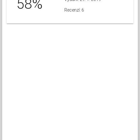
58%
Recenzí: 6