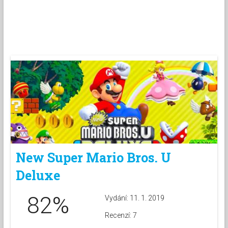
New Super Mario Bros. U
Deluxe
82%
Vydání: 11. 1. 2019
Recenzí: 7