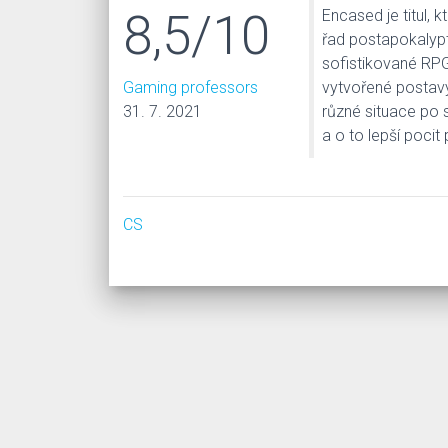
8,5/10
Encased je titul,
řad postapokalypt
sofistikované RPG
Gaming professors
vytvořené postavy
31. 7. 2021
různé situace po 
a o to lepší pocit 
CS