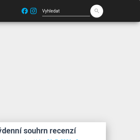
facebook
search
ýdenní souhrn recenzí