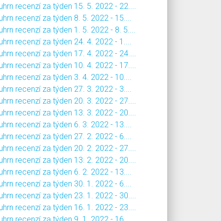
hrn recenzí za týden 15. 5. 2022 - 22....
hrn recenzí za týden 8. 5. 2022 - 15....
hrn recenzí za týden 1. 5. 2022 - 8. 5....
hrn recenzí za týden 24. 4. 2022 - 1....
hrn recenzí za týden 17. 4. 2022 - 24....
hrn recenzí za týden 10. 4. 2022 - 17....
hrn recenzí za týden 3. 4. 2022 - 10....
hrn recenzí za týden 27. 3. 2022 - 3....
hrn recenzí za týden 20. 3. 2022 - 27....
hrn recenzí za týden 13. 3. 2022 - 20....
hrn recenzí za týden 6. 3. 2022 - 13....
hrn recenzí za týden 27. 2. 2022 - 6....
hrn recenzí za týden 20. 2. 2022 - 27....
hrn recenzí za týden 13. 2. 2022 - 20....
hrn recenzí za týden 6. 2. 2022 - 13....
hrn recenzí za týden 30. 1. 2022 - 6....
hrn recenzí za týden 23. 1. 2022 - 30....
hrn recenzí za týden 16. 1. 2022 - 23....
hrn recenzí za týden 9. 1. 2022 - 16....