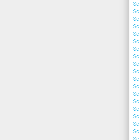
Sou
Sou
Sou
Sou
Sou
Sou
Sou
Sou
Sou
Sou
Sou
Sou
Sou
Sou
Sou
Sou
Sou
Sou
Sou