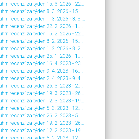
hrn recenzí za týden 15. 3. 2026 - 22....
hrn recenzí za týden 8. 3. 2026 - 15....
hrn recenzí za týden 1. 3. 2026 - 8. 3....
hrn recenzí za týden 22. 2. 2026 - 1....
hrn recenzí za týden 15. 2. 2026 - 22....
hrn recenzí za týden 8. 2. 2026 - 15....
hrn recenzí za týden 1. 2. 2026 - 8. 2....
hrn recenzí za týden 25. 1. 2026 - 1....
hrn recenzí za týden 16. 4. 2023 - 23....
hrn recenzí za týden 9. 4. 2023 - 16....
hrn recenzí za týden 2. 4. 2023 - 9. 4....
hrn recenzí za týden 26. 3. 2023 - 2....
hrn recenzí za týden 19. 3. 2023 - 26....
hrn recenzí za týden 12. 3. 2023 - 19....
hrn recenzí za týden 5. 3. 2023 - 12....
hrn recenzí za týden 26. 2. 2023 - 5....
hrn recenzí za týden 19. 2. 2023 - 26....
hrn recenzí za týden 12. 2. 2023 - 19....
hrn recenzí za týden 5. 2. 2023 - 12....