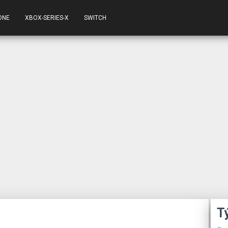
ONE
XBOX-SERIES-X
SWITCH
T