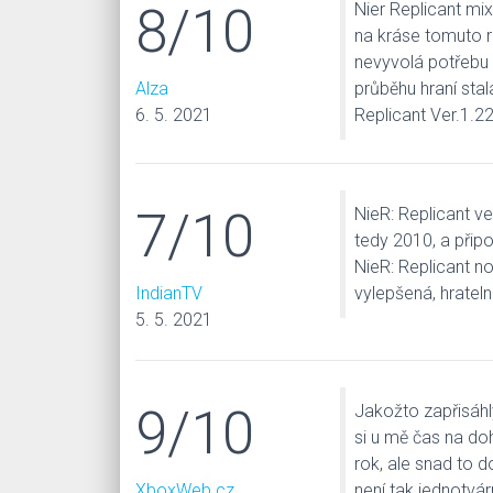
8/10
Nier Replicant mix
na kráse tomuto r
nevyvolá potřebu
Alza
průběhu hraní sta
6. 5. 2021
Replicant Ver.1.2
7/10
NieR: Replicant v
tedy 2010, a přip
NieR: Replicant n
IndianTV
vylepšená, hratel
5. 5. 2021
9/10
Jakožto zapřisáhl
si u mě čas na doh
rok, ale snad to d
XboxWeb.cz
není tak jednotvá