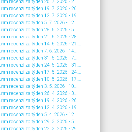
hrn recenzí za týden 26. 7. 2026 - 2....
hrn recenzí za týden 19. 7. 2026 - 26....
hrn recenzí za týden 12. 7. 2026 - 19....
hrn recenzí za týden 5. 7. 2026 - 12....
hrn recenzí za týden 28. 6. 2026 - 5....
hrn recenzí za týden 21. 6. 2026 - 28....
hrn recenzí za týden 14. 6. 2026 - 21....
hrn recenzí za týden 7. 6. 2026 - 14....
hrn recenzí za týden 31. 5. 2026 - 7....
hrn recenzí za týden 24. 5. 2026 - 31....
hrn recenzí za týden 17. 5. 2026 - 24....
hrn recenzí za týden 10. 5. 2026 - 17....
hrn recenzí za týden 3. 5. 2026 - 10....
hrn recenzí za týden 26. 4. 2026 - 3....
hrn recenzí za týden 19. 4. 2026 - 26....
hrn recenzí za týden 12. 4. 2026 - 19....
hrn recenzí za týden 5. 4. 2026 - 12....
hrn recenzí za týden 29. 3. 2026 - 5....
hrn recenzí za týden 22. 3. 2026 - 29....