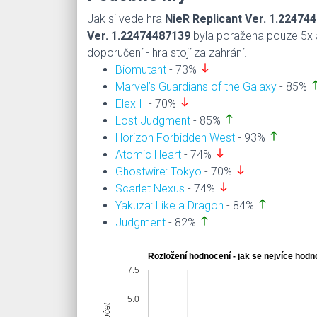
Jak si vede hra
NieR Replicant Ver. 1.22474
Ver. 1.22474487139
byla poražena pouze 5x a
doporučení - hra stojí za zahrání.
south
Biomutant
- 73%
nor
Marvel’s Guardians of the Galaxy
- 85%
south
Elex II
- 70%
north
Lost Judgment
- 85%
north
Horizon Forbidden West
- 93%
south
Atomic Heart
- 74%
south
Ghostwire: Tokyo
- 70%
south
Scarlet Nexus
- 74%
north
Yakuza: Like a Dragon
- 84%
north
Judgment
- 82%
Rozložení hodnocení - jak se nejvíce hodno
7.5
5.0
Počet