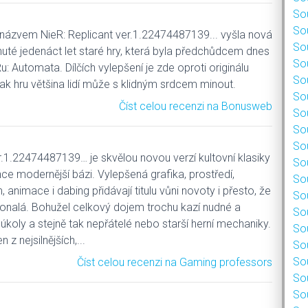
Sou
Sou
ázvem NieR: Replicant ver.1.22474487139... vyšla nová
Sou
té jedenáct let staré hry, která byla předchůdcem dnes
Sou
u: Automata. Dílčích vylepšení je zde oproti originálu
Sou
šak hru většina lidí může s klidným srdcem minout.
Sou
Číst celou recenzi na Bonusweb
Sou
Sou
Sou
r.1.22474487139… je skvělou novou verzí kultovní klasiky
Sou
ce modernější bázi. Vylepšená grafika, prostředí,
Sou
animace i dabing přidávají titulu vůni novoty i přesto, že
Sou
konalá. Bohužel celkový dojem trochu kazí nudné a
Sou
ší úkoly a stejně tak nepřátelé nebo starší herní mechaniky.
Sou
 z nejsilnějších,...
Sou
Sou
Číst celou recenzi na Gaming professors
Sou
Sou