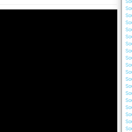
Sou
Sou
Sou
Sou
Sou
Sou
Sou
Sou
Sou
Sou
Sou
Sou
Sou
Sou
Sou
Sou
Sou
Sou
Sou