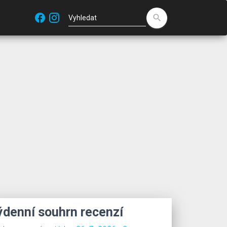
facebook
search
ýdenní souhrn recenzí