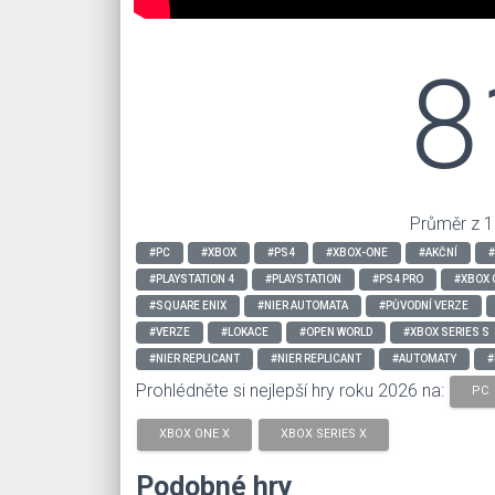
8
Průměr z 1
#PC
#XBOX
#PS4
#XBOX-ONE
#AKČNÍ
#PLAYSTATION 4
#PLAYSTATION
#PS4 PRO
#XBOX 
#SQUARE ENIX
#NIER AUTOMATA
#PŮVODNÍ VERZE
#VERZE
#LOKACE
#OPEN WORLD
#XBOX SERIES S
#NIER REPLICANT
#NIER REPLICANT
#AUTOMATY
#
Prohlédněte si nejlepší hry roku 2026 na:
PC
XBOX ONE X
XBOX SERIES X
Podobné hry