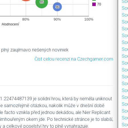
Sou
85
85
70
90
90
Sou
Sou
80%
90%
100%
Sou
Hodnocení
Sou
Sou
Sou
Sou
plný zaujímavo riešených noviniek
Sou
Číst celou recenzi na Czechgamer.com
Sou
Sou
Sou
Sou
Sou
Sou
r.1.22474487139 je solidní hrou, která by neměla uniknout
Sou
 Je samozřejmě otázkou, nakolik může v dnešní době
Sou
de facto vznikla před jednou dekádou, ale Nier Replicant
Sou
přimhouřeným okem jde. Po technické stránce je to slabší,
Sou
y a celkové poselství hry to plně vynahrazuje.