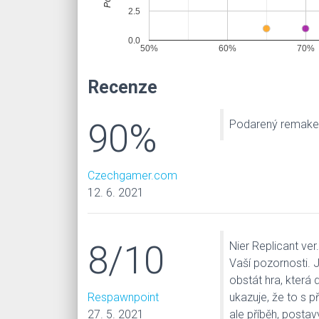
2.5
0.0
50%
60%
70%
Recenze
90%
Podarený remake 
Czechgamer.com
12. 6. 2021
8/10
Nier Replicant ve
Vaší pozornosti.
obstát hra, která 
Respawnpoint
ukazuje, že to s 
27. 5. 2021
ale příběh, postav