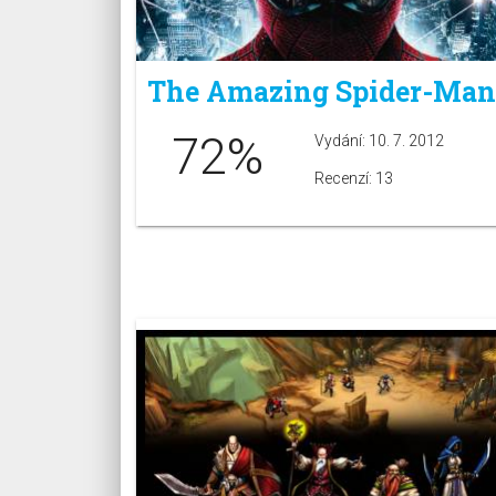
The Amazing Spider-Man
72%
Vydání: 10. 7. 2012
Recenzí: 13