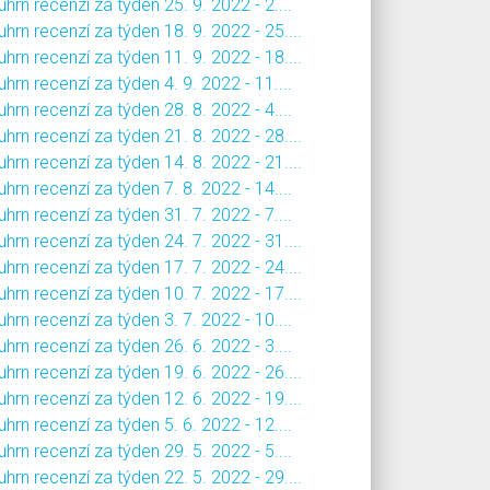
hrn recenzí za týden 25. 9. 2022 - 2....
hrn recenzí za týden 18. 9. 2022 - 25....
hrn recenzí za týden 11. 9. 2022 - 18....
hrn recenzí za týden 4. 9. 2022 - 11....
hrn recenzí za týden 28. 8. 2022 - 4....
hrn recenzí za týden 21. 8. 2022 - 28....
hrn recenzí za týden 14. 8. 2022 - 21....
hrn recenzí za týden 7. 8. 2022 - 14....
hrn recenzí za týden 31. 7. 2022 - 7....
hrn recenzí za týden 24. 7. 2022 - 31....
hrn recenzí za týden 17. 7. 2022 - 24....
hrn recenzí za týden 10. 7. 2022 - 17....
hrn recenzí za týden 3. 7. 2022 - 10....
hrn recenzí za týden 26. 6. 2022 - 3....
hrn recenzí za týden 19. 6. 2022 - 26....
hrn recenzí za týden 12. 6. 2022 - 19....
hrn recenzí za týden 5. 6. 2022 - 12....
hrn recenzí za týden 29. 5. 2022 - 5....
hrn recenzí za týden 22. 5. 2022 - 29....