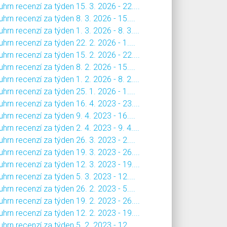
hrn recenzí za týden 15. 3. 2026 - 22....
hrn recenzí za týden 8. 3. 2026 - 15....
hrn recenzí za týden 1. 3. 2026 - 8. 3....
hrn recenzí za týden 22. 2. 2026 - 1....
hrn recenzí za týden 15. 2. 2026 - 22....
hrn recenzí za týden 8. 2. 2026 - 15....
hrn recenzí za týden 1. 2. 2026 - 8. 2....
hrn recenzí za týden 25. 1. 2026 - 1....
hrn recenzí za týden 16. 4. 2023 - 23....
hrn recenzí za týden 9. 4. 2023 - 16....
hrn recenzí za týden 2. 4. 2023 - 9. 4....
hrn recenzí za týden 26. 3. 2023 - 2....
hrn recenzí za týden 19. 3. 2023 - 26....
hrn recenzí za týden 12. 3. 2023 - 19....
hrn recenzí za týden 5. 3. 2023 - 12....
hrn recenzí za týden 26. 2. 2023 - 5....
hrn recenzí za týden 19. 2. 2023 - 26....
hrn recenzí za týden 12. 2. 2023 - 19....
hrn recenzí za týden 5. 2. 2023 - 12....