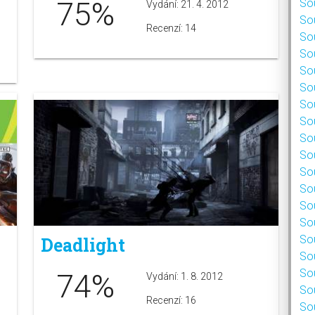
75%
Sou
Vydání: 21. 4. 2012
Sou
Recenzí: 14
Sou
Sou
Sou
Sou
Sou
Sou
Sou
Sou
Sou
Sou
Sou
Sou
Sou
Deadlight
Sou
Sou
74%
Vydání: 1. 8. 2012
Sou
Recenzí: 16
Sou