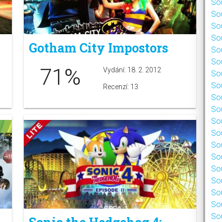
Sou
Sou
Sou
Sou
Gotham City Impostors
Sou
Sou
71%
Vydání: 18. 2. 2012
Sou
Sou
Recenzí: 13
Sou
Sou
Sou
Sou
Sou
Sou
Sou
Sou
Sou
Sou
Sou