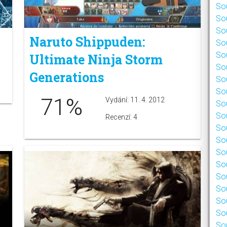
Sou
Sou
Sou
Naruto Shippuden:
Sou
Sou
Ultimate Ninja Storm
Sou
Generations
Sou
Sou
71%
Vydání: 11. 4. 2012
Sou
Sou
Recenzí: 4
Sou
Sou
Sou
Sou
Sou
Sou
Sou
Sou
Sou