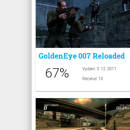
GoldenEye 007 Reloaded
67%
Vydání: 3. 12. 2011
Recenzí: 10