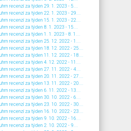
hrn recenzí za týden 29. 1. 2023 - 5....
hrn recenzí za týden 22. 1. 2023 - 29....
hrn recenzí za týden 15. 1. 2023 - 22....
hrn recenzí za týden 8. 1. 2023 - 15....
hrn recenzí za týden 1. 1. 2023 - 8. 1....
hrn recenzí za týden 25. 12. 2022 - 1....
hrn recenzí za týden 18. 12. 2022 - 25....
hrn recenzí za týden 11. 12. 2022 - 18....
hrn recenzí za týden 4. 12. 2022 - 11....
hrn recenzí za týden 27. 11. 2022 - 4....
hrn recenzí za týden 20. 11. 2022 - 27....
hrn recenzí za týden 13. 11. 2022 - 20....
hrn recenzí za týden 6. 11. 2022 - 13....
hrn recenzí za týden 30. 10. 2022 - 6....
hrn recenzí za týden 23. 10. 2022 - 30....
hrn recenzí za týden 16. 10. 2022 - 23....
hrn recenzí za týden 9. 10. 2022 - 16....
hrn recenzí za týden 2. 10. 2022 - 9....