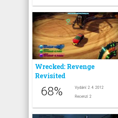
Wrecked: Revenge
Revisited
68%
Vydání: 2. 4. 2012
Recenzí: 2