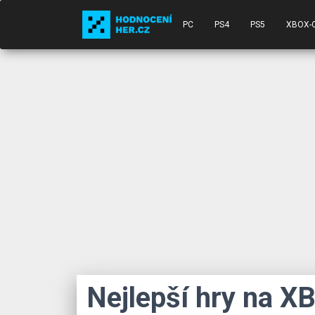
PC
PS4
PS5
XBOX-
Nejlepší hry na X