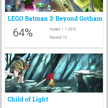
LEGO Batman 3: Beyond Gotham
64%
Vydání: 1. 1. 2015
Recenzí: 12
Child of Light