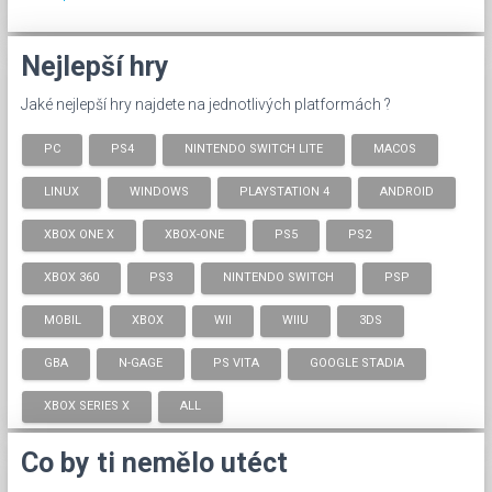
Nejlepší hry
Jaké nejlepší hry najdete na jednotlivých platformách ?
PC
PS4
NINTENDO SWITCH LITE
MACOS
LINUX
WINDOWS
PLAYSTATION 4
ANDROID
XBOX ONE X
XBOX-ONE
PS5
PS2
XBOX 360
PS3
NINTENDO SWITCH
PSP
MOBIL
XBOX
WII
WIIU
3DS
GBA
N-GAGE
PS VITA
GOOGLE STADIA
XBOX SERIES X
ALL
Co by ti nemělo utéct