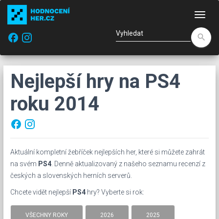
Nav
facebook
search
Nejlepší hry na PS4
roku 2014
facebook
Aktuální kompletní žebříček nejlepších her, které si můžete zahrát
na svém
PS4
. Denně aktualizovaný z našeho seznamu recenzí z
českých a slovenských herních serverů.
Chcete vidět nejlepší
PS4
hry? Vyberte si rok:
VŠECHNY ROKY
2026
2025