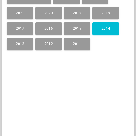
2021
2020
2019
2018
2017
2016
2015
2014
2013
2012
2011