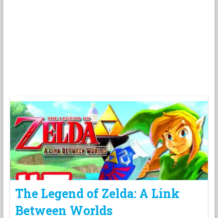
The Legend of Zelda: A Link
Between Worlds