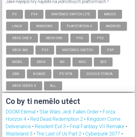
Jaké nejlepší hry najdete na jednotlivých platformách ?
PC
PS4
NINTENDO SWITCH LITE
MACOS
LINUX
WINDOWS
PLAYSTATION 4
ANDROID
XBOX ONE X
XBOX-ONE
PS5
PS2
XBOX 360
PS3
NINTENDO SWITCH
PSP
MOBIL
XBOX
WII
WIIU
3DS
GBA
N-GAGE
PS VITA
GOOGLE STADIA
XBOX SERIES X
ALL
Co by ti nemělo utéct
DOOM Eternal
•
Star Wars Jedi: Fallen Order
•
Forza
Horizon 4
•
Red Dead Redemption 2
•
Kingdom Come:
Deliverance
•
Resident Evil 3
•
Final Fantasy VII Remake
•
Wasteland 3
•
The Last of Us Part 2
•
Cyberpunk 2077
•