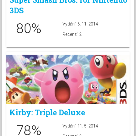
3DS
80%
Vydání: 6. 11. 2014
Recenzí: 2
Kirby: Triple Deluxe
78%
Vydání: 11. 5. 2014