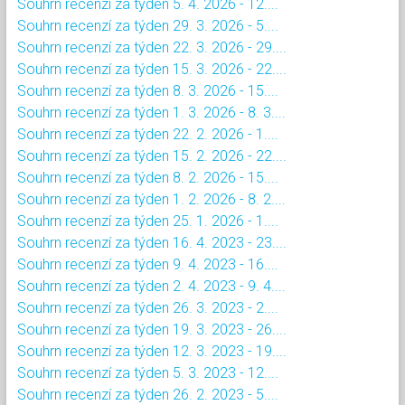
Souhrn recenzí za týden 5. 4. 2026 - 12....
Souhrn recenzí za týden 29. 3. 2026 - 5....
Souhrn recenzí za týden 22. 3. 2026 - 29....
Souhrn recenzí za týden 15. 3. 2026 - 22....
Souhrn recenzí za týden 8. 3. 2026 - 15....
Souhrn recenzí za týden 1. 3. 2026 - 8. 3....
Souhrn recenzí za týden 22. 2. 2026 - 1....
Souhrn recenzí za týden 15. 2. 2026 - 22....
Souhrn recenzí za týden 8. 2. 2026 - 15....
Souhrn recenzí za týden 1. 2. 2026 - 8. 2....
Souhrn recenzí za týden 25. 1. 2026 - 1....
Souhrn recenzí za týden 16. 4. 2023 - 23....
Souhrn recenzí za týden 9. 4. 2023 - 16....
Souhrn recenzí za týden 2. 4. 2023 - 9. 4....
Souhrn recenzí za týden 26. 3. 2023 - 2....
Souhrn recenzí za týden 19. 3. 2023 - 26....
Souhrn recenzí za týden 12. 3. 2023 - 19....
Souhrn recenzí za týden 5. 3. 2023 - 12....
Souhrn recenzí za týden 26. 2. 2023 - 5....