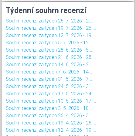
Týdenní souhrn recenzí
Souhrn recenzí za týden 26. 7. 2026 - 2....
Souhrn recenzí za týden 19. 7. 2026 - 26....
Souhrn recenzí za týden 12. 7. 2026 - 19....
Souhrn recenzí za týden 5. 7. 2026 - 12....
Souhrn recenzí za týden 28. 6. 2026 - 5....
Souhrn recenzí za týden 21. 6. 2026 - 28....
Souhrn recenzí za týden 14. 6. 2026 - 21....
Souhrn recenzí za týden 7. 6. 2026 - 14....
Souhrn recenzí za týden 31. 5. 2026 - 7....
Souhrn recenzí za týden 24. 5. 2026 - 31....
Souhrn recenzí za týden 17. 5. 2026 - 24....
Souhrn recenzí za týden 10. 5. 2026 - 17....
Souhrn recenzí za týden 3. 5. 2026 - 10....
Souhrn recenzí za týden 26. 4. 2026 - 3....
Souhrn recenzí za týden 19. 4. 2026 - 26....
Souhrn recenzí za týden 12. 4. 2026 - 19....