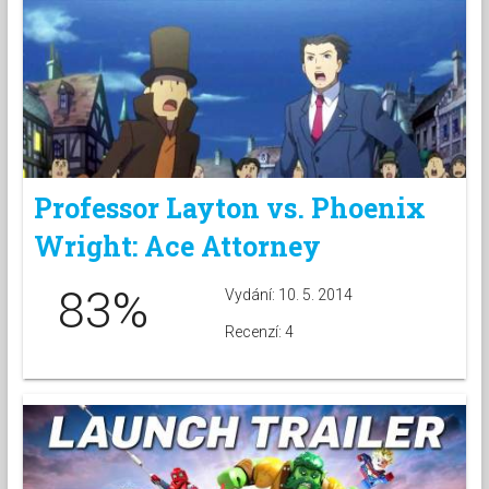
Professor Layton vs. Phoenix
Wright: Ace Attorney
83%
Vydání: 10. 5. 2014
Recenzí: 4