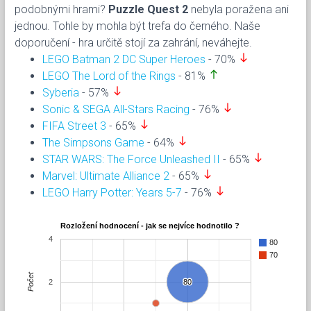
podobnými hrami?
Puzzle Quest 2
nebyla poražena ani
jednou. Tohle by mohla být trefa do černého. Naše
doporučení - hra určitě stojí za zahrání, neváhejte.
south
LEGO Batman 2 DC Super Heroes
- 70%
north
LEGO The Lord of the Rings
- 81%
south
Syberia
- 57%
south
Sonic & SEGA All-Stars Racing
- 76%
south
FIFA Street 3
- 65%
south
The Simpsons Game
- 64%
south
STAR WARS: The Force Unleashed II
- 65%
south
Marvel: Ultimate Alliance 2
- 65%
south
LEGO Harry Potter: Years 5-7
- 76%
Rozložení hodnocení - jak se nejvíce hodnotilo ?
4
80
70
Počet
2
80
80