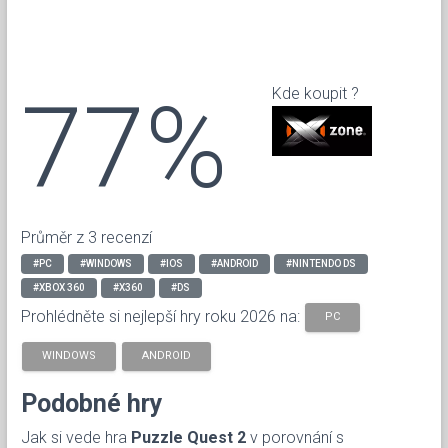
77%
Kde koupit ?
Průměr z 3 recenzí
#PC
#WINDOWS
#IOS
#ANDROID
#NINTENDO DS
#XBOX 360
#X360
#DS
Prohlédněte si nejlepší hry roku 2026 na:
PC
WINDOWS
ANDROID
Podobné hry
Jak si vede hra
Puzzle Quest 2
v porovnání s