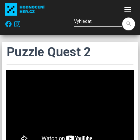
Nav
facebook
search
Puzzle Quest 2