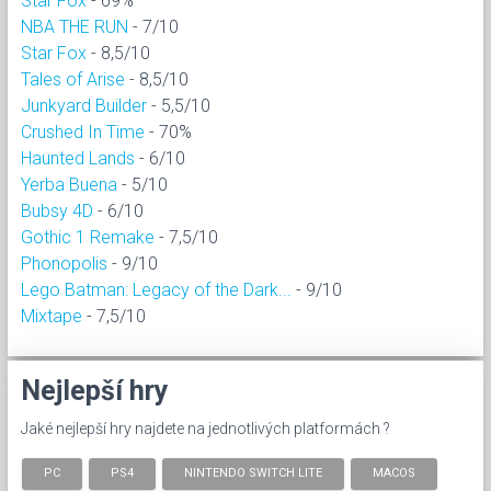
Star Fox
- 69%
NBA THE RUN
- 7/10
Star Fox
- 8,5/10
Tales of Arise
- 8,5/10
Junkyard Builder
- 5,5/10
Crushed In Time
- 70%
Haunted Lands
- 6/10
Yerba Buena
- 5/10
Bubsy 4D
- 6/10
Gothic 1 Remake
- 7,5/10
Phonopolis
- 9/10
Lego Batman: Legacy of the Dark...
- 9/10
Mixtape
- 7,5/10
Nejlepší hry
Jaké nejlepší hry najdete na jednotlivých platformách ?
PC
PS4
NINTENDO SWITCH LITE
MACOS