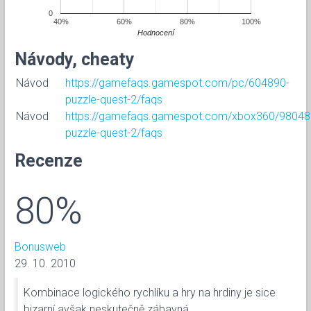
0
40%
60%
80%
100%
Hodnocení
Návody, cheaty
Návod
https://gamefaqs.gamespot.com/pc/604890-
puzzle-quest-2/faqs
Návod
https://gamefaqs.gamespot.com/xbox360/98048
puzzle-quest-2/faqs
Recenze
80%
Bonusweb
29. 10. 2010
Kombinace logického rychlíku a hry na hrdiny je sice
bizarní avšak neskutečně zábavná.