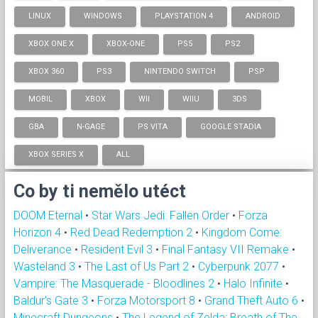
LINUX
WINDOWS
PLAYSTATION 4
ANDROID
XBOX ONE X
XBOX-ONE
PS5
PS2
XBOX 360
PS3
NINTENDO SWITCH
PSP
MOBIL
XBOX
WII
WIIU
3DS
GBA
N-GAGE
PS VITA
GOOGLE STADIA
XBOX SERIES X
ALL
Co by ti nemělo utéct
DOOM Eternal
•
Star Wars Jedi: Fallen Order
•
Forza
Horizon 4
•
Red Dead Redemption 2
•
Kingdom Come:
Deliverance
•
Resident Evil 3
•
Final Fantasy VII Remake
•
Wasteland 3
•
The Last of Us Part 2
•
Cyberpunk 2077
•
Vampire: The Masquerade - Bloodlines 2
•
Halo Infinite
•
Baldur's Gate 3
•
Forza Motorsport 8
•
Grand Theft Auto 6
•
Minecraft Dungeons
•
The Legend of Zelda: Breath of The