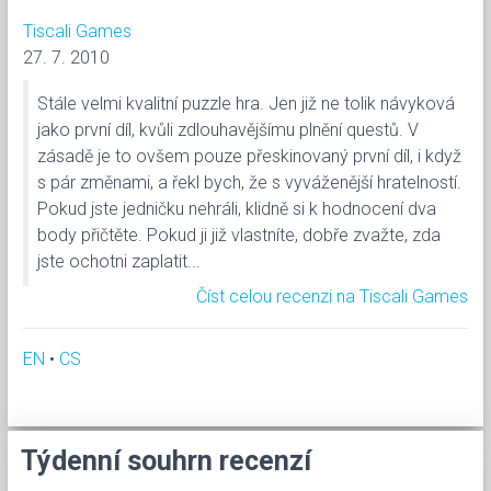
Tiscali Games
27. 7. 2010
Stále velmi kvalitní puzzle hra. Jen již ne tolik návyková
jako první díl, kvůli zdlouhavějšímu plnění questů. V
zásadě je to ovšem pouze přeskinovaný první díl, i když
s pár změnami, a řekl bych, že s vyváženější hratelností.
Pokud jste jedničku nehráli, klidně si k hodnocení dva
body přičtěte. Pokud ji již vlastníte, dobře zvažte, zda
jste ochotni zaplatit...
Číst celou recenzi na Tiscali Games
EN
•
CS
Týdenní souhrn recenzí