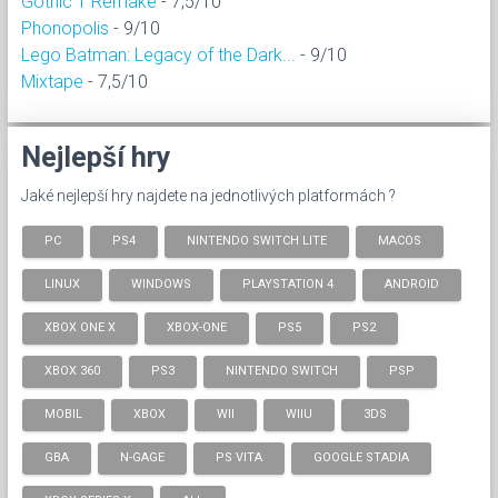
Gothic 1 Remake
- 7,5/10
Phonopolis
- 9/10
Lego Batman: Legacy of the Dark...
- 9/10
Mixtape
- 7,5/10
Nejlepší hry
Jaké nejlepší hry najdete na jednotlivých platformách ?
PC
PS4
NINTENDO SWITCH LITE
MACOS
LINUX
WINDOWS
PLAYSTATION 4
ANDROID
XBOX ONE X
XBOX-ONE
PS5
PS2
XBOX 360
PS3
NINTENDO SWITCH
PSP
MOBIL
XBOX
WII
WIIU
3DS
GBA
N-GAGE
PS VITA
GOOGLE STADIA