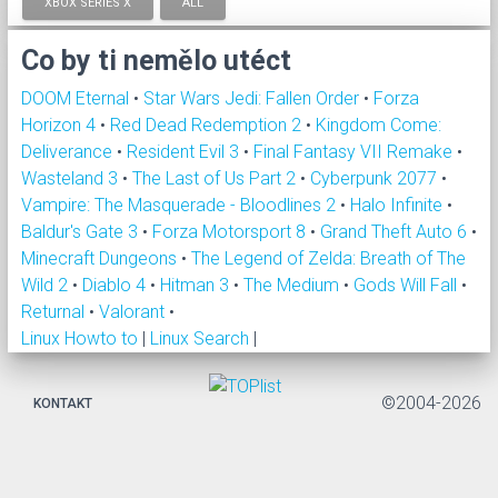
XBOX SERIES X
ALL
Co by ti nemělo utéct
DOOM Eternal
•
Star Wars Jedi: Fallen Order
•
Forza
Horizon 4
•
Red Dead Redemption 2
•
Kingdom Come:
Deliverance
•
Resident Evil 3
•
Final Fantasy VII Remake
•
Wasteland 3
•
The Last of Us Part 2
•
Cyberpunk 2077
•
Vampire: The Masquerade - Bloodlines 2
•
Halo Infinite
•
Baldur's Gate 3
•
Forza Motorsport 8
•
Grand Theft Auto 6
•
Minecraft Dungeons
•
The Legend of Zelda: Breath of The
Wild 2
•
Diablo 4
•
Hitman 3
•
The Medium
•
Gods Will Fall
•
Returnal
•
Valorant
•
Linux Howto to
|
Linux Search
|
©2004-2026
KONTAKT