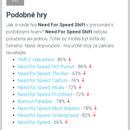
PS3
Podobné hry
Jak si vede hra
Need For Speed Shift
v porovnání s
podobnými hrami?
Need For Speed Shift
nebyla
poražena ani jednou. Tohle by mohla být trefa do
černého. Naše doporučení - hra určitě stojí za zahrání,
neváhejte.
south
Shift 2: Unleashed
- 86%
south
Need for Speed: Hot Pursuit
- 86%
south
Need for Speed: The Run
- 63%
south
Need for Speed: Carbon
- 76%
south
Need for Speed: Rivals
- 72%
south
Need for Speed: ProStreet
- 72%
south
Burnout Paradise
- 78%
south
Need for Speed: Most Wanted
- 78%
south
Need for Speed: Underground
- 82%
south
Need for Speed
- 66%