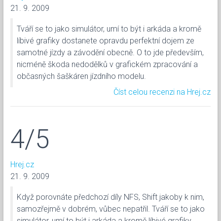
21. 9. 2009
Tváří se to jako simulátor, umí to být i arkáda a kromě
líbivé grafiky dostanete opravdu perfektní dojem ze
samotné jízdy a závodění obecně. O to jde především,
nicméně škoda nedodělků v grafickém zpracování a
občasných šaškáren jízdního modelu.
Číst celou recenzi na Hrej.cz
4/5
Hrej.cz
21. 9. 2009
Když porovnáte předchozí díly NFS, Shift jakoby k nim,
samozřejmě v dobrém, vůbec nepatřil. Tváří se to jako
simulátor, umí to být i arkáda a kromě líbivé grafiky