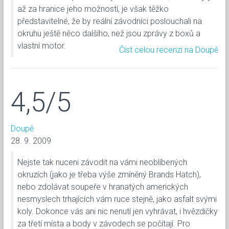
až za hranice jeho možností, je však těžko
představitelné, že by reální závodníci poslouchali na
okruhu ještě něco dalšího, než jsou zprávy z boxů a
vlastní motor.
Číst celou recenzi na Doupě
4,5/5
Doupě
28. 9. 2009
Nejste tak nuceni závodit na vámi neoblíbených
okruzích (jako je třeba výše zmíněný Brands Hatch),
nebo zdolávat soupeře v hranatých amerických
nesmyslech trhajících vám ruce stejně, jako asfalt svými
koly. Dokonce vás ani nic nenutí jen vyhrávat, i hvězdičky
za třetí místa a body v závodech se počítají. Pro