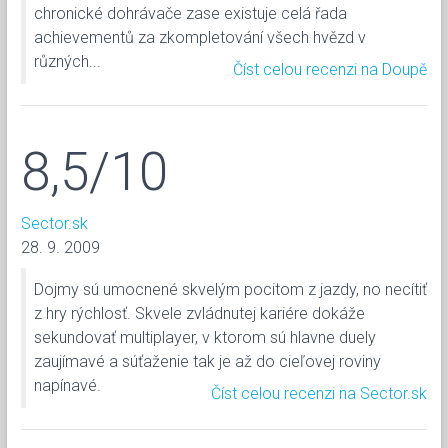
chronické dohrávače zase existuje celá řada
achievementů za zkompletování všech hvězd v
různých...
Číst celou recenzi na Doupě
8,5/10
Sector.sk
28. 9. 2009
Dojmy sú umocnené skvelým pocitom z jazdy, no necítiť
z hry rýchlosť. Skvele zvládnutej kariére dokáže
sekundovať multiplayer, v ktorom sú hlavne duely
zaujímavé a súťaženie tak je až do cieľovej roviny
napínavé.
Číst celou recenzi na Sector.sk