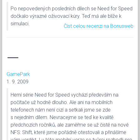
Po nepovedených posledních dílech se Need for Speed
dočkalo výrazné oživovací kúry. Teď má ale blíže k
simulaci.
Číst celou recenzi na Bonusweb
—
GamePark
1. 9. 2009
Herní série Need for Speed vychází především na
počítače už hodně dlouho. Ale ani na mobilních
telefonech nám není cizí a setkali jsme se zde
s nejedním dílem. Nevracejme se teď ke kvalitě
předchozích ročníků, ale zaměřme se už čistě na nové
NFS: Shift, které jsme pořádně otestovali a přinášíme
vám verdikt. I u této mobilní verze se tvůrci rozhodli pro