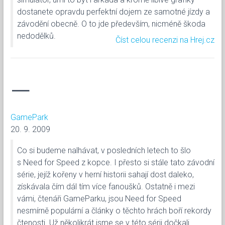
dostanete opravdu perfektní dojem ze samotné jízdy a
závodění obecně. O to jde především, nicméně škoda
nedodělků.
Číst celou recenzi na Hrej.cz
—
GamePark
20. 9. 2009
Co si budeme nalhávat, v posledních letech to šlo
s Need for Speed z kopce. I přesto si stále tato závodní
série, jejíž kořeny v herní historii sahají dost daleko,
získávala čím dál tím více fanoušků. Ostatně i mezi
vámi, čtenáři GameParku, jsou Need for Speed
nesmírně populární a články o těchto hrách boří rekordy
čtenosti. Už několikrát jsme se v této sérii dočkali