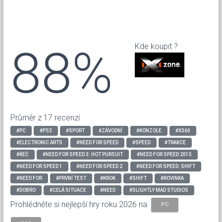
88%
Kde koupit ?
Průměr z 17 recenzí
#PC
#PS3
#SPORT
#ZÁVODNÍ
#KONZOLE
#X360
#ELECTRONIC ARTS
#NEED FOR SPEED
#SPEED
#TRAKCE
#ŘEČ
#NEED FOR SPEED 3: HOT PURSUIT
#NEED FOR SPEED 2015
#NEED FOR SPEED 1
#NEED FOR SPEED 2
#NEED FOR SPEED: SHIFT
#NEED FOR
#PRVNÍ TEST
#KROK
#SHIFT
#ROVINKA
#DOBRO
#CELÁ SITUACE
#NEED
#SLIGHTLY MAD STUDIOS
Prohlédněte si nejlepší hry roku 2026 na:
PC