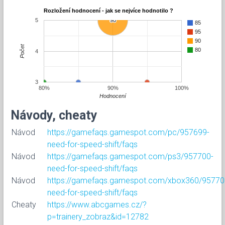
Rozložení hodnocení - jak se nejvíce hodnotilo ?
5
90
90
85
95
90
Počet
80
4
3
80%
90%
100%
Hodnocení
Návody, cheaty
Návod
https://gamefaqs.gamespot.com/pc/957699-
need-for-speed-shift/faqs
Návod
https://gamefaqs.gamespot.com/ps3/957700-
need-for-speed-shift/faqs
Návod
https://gamefaqs.gamespot.com/xbox360/95770
need-for-speed-shift/faqs
Cheaty
https://www.abcgames.cz/?
p=trainery_zobraz&id=12782