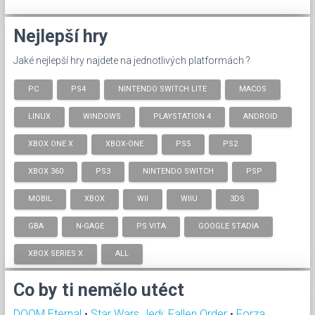
Nejlepší hry
Jaké nejlepší hry najdete na jednotlivých platformách ?
PC
PS4
NINTENDO SWITCH LITE
MACOS
LINUX
WINDOWS
PLAYSTATION 4
ANDROID
XBOX ONE X
XBOX-ONE
PS5
PS2
XBOX 360
PS3
NINTENDO SWITCH
PSP
MOBIL
XBOX
WII
WIIU
3DS
GBA
N-GAGE
PS VITA
GOOGLE STADIA
XBOX SERIES X
ALL
Co by ti nemělo utéct
DOOM Eternal
•
Star Wars Jedi: Fallen Order
•
Forza