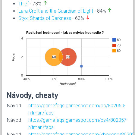
north
Thief
- 73%
north
Lara Croft and the Guardian of Light
- 84%
south
Styx: Shards of Darkness
- 63%
Rozložení hodnocení - jak se nejvíce hodnotilo ?
4
80
70
60
Počet
2
60
60
70
70
0
40%
60%
80%
100%
Hodnocení
Návody, cheaty
Návod
https://gamefaqs.gamespot.com/pc/802060-
hitman/faqs
Návod
https://gamefaqs.gamespot.com/ps4/802057-
hitman/faqs
Návod
https://gamefaqs.gamespot.com/xboxone/80205