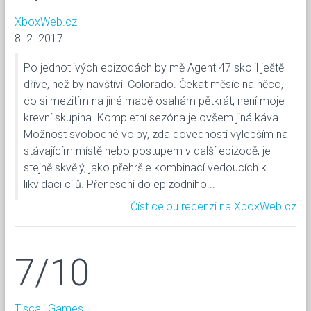
XboxWeb.cz
8. 2. 2017
Po jednotlivých epizodách by mě Agent 47 skolil ještě
dříve, než by navštívil Colorado. Čekat měsíc na něco,
co si mezitím na jiné mapě osahám pětkrát, není moje
krevní skupina. Kompletní sezóna je ovšem jiná káva.
Možnost svobodné volby, zda dovednosti vylepším na
stávajícím místě nebo postupem v další epizodě, je
stejně skvělý, jako přehršle kombinací vedoucích k
likvidaci cílů. Přenesení do epizodního...
Číst celou recenzi na XboxWeb.cz
7/10
Tiscali Games