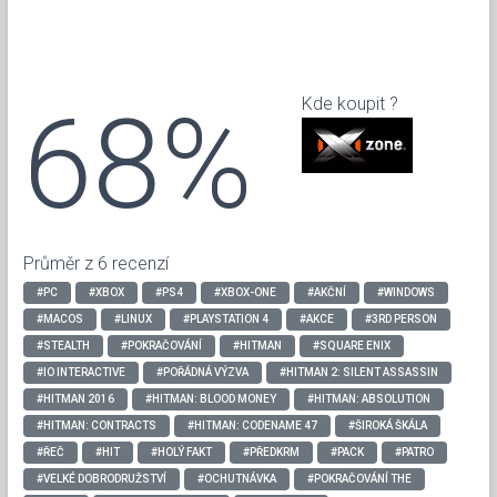
68%
Kde koupit ?
Průměr z 6 recenzí
#PC
#XBOX
#PS4
#XBOX-ONE
#AKČNÍ
#WINDOWS
#MACOS
#LINUX
#PLAYSTATION 4
#AKCE
#3RD PERSON
#STEALTH
#POKRAČOVÁNÍ
#HITMAN
#SQUARE ENIX
#IO INTERACTIVE
#POŘÁDNÁ VÝZVA
#HITMAN 2: SILENT ASSASSIN
#HITMAN 2016
#HITMAN: BLOOD MONEY
#HITMAN: ABSOLUTION
#HITMAN: CONTRACTS
#HITMAN: CODENAME 47
#ŠIROKÁ ŠKÁLA
#ŘEČ
#HIT
#HOLÝ FAKT
#PŘEDKRM
#PACK
#PATRO
#VELKÉ DOBRODRUŽSTVÍ
#OCHUTNÁVKA
#POKRAČOVÁNÍ THE