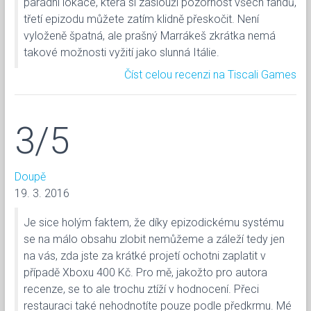
parádní lokace, která si zaslouží pozornost všech fandů,
třetí epizodu můžete zatím klidně přeskočit. Není
vyloženě špatná, ale prašný Marrákeš zkrátka nemá
takové možnosti vyžití jako slunná Itálie.
Číst celou recenzi na Tiscali Games
3/5
Doupě
19. 3. 2016
Je sice holým faktem, že díky epizodickému systému
se na málo obsahu zlobit nemůžeme a záleží tedy jen
na vás, zda jste za krátké projetí ochotni zaplatit v
případě Xboxu 400 Kč. Pro mě, jakožto pro autora
recenze, se to ale trochu ztíží v hodnocení. Přeci
restauraci také nehodnotíte pouze podle předkrmu. Mé