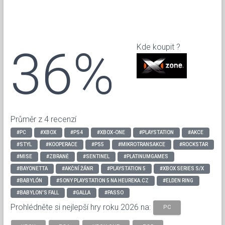
36%
Kde koupit ?
Průměr z 4 recenzí
#PC
#XBOX
#PS4
#XBOX-ONE
#PLAYSTATION
#AKCE
#STYL
#KOOPERACE
#PS5
#MIKROTRANSAKCE
#ROCKSTAR
#MISE
#ZBRANĚ
#SENTINEL
#PLATINUMGAMES
#BAYONETTA
#AKČNÍ ŽÁNR
#PLAYSTATION 5
#XBOX SERIES S/X
#BABYLÓN
#SONY PLAYSTATION 5 NA HEUREKA.CZ
#ELDEN RING
#BABYLON'S FALL
#GALLA
#PASSO
Prohlédněte si nejlepší hry roku 2026 na:
PC