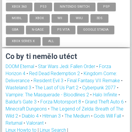
XBOX 360
PS3
NINTENDO SWITCH
PSP
MOBIL
XBOX
WII
WIIU
3DS
GBA
N-GAGE
PS VITA
GOOGLE STADIA
XBOX SERIES X
ALL
Co by ti nemělo utéct
DOOM Eternal
•
Star Wars Jedi: Fallen Order
•
Forza
Horizon 4
•
Red Dead Redemption 2
•
Kingdom Come:
Deliverance
•
Resident Evil 3
•
Final Fantasy VII Remake
•
Wasteland 3
•
The Last of Us Part 2
•
Cyberpunk 2077
•
Vampire: The Masquerade - Bloodlines 2
•
Halo Infinite
•
Baldur's Gate 3
•
Forza Motorsport 8
•
Grand Theft Auto 6
•
Minecraft Dungeons
•
The Legend of Zelda: Breath of The
Wild 2
•
Diablo 4
•
Hitman 3
•
The Medium
•
Gods Will Fall
•
Returnal
•
Valorant
•
Linux Howto to
|
Linux Search
|