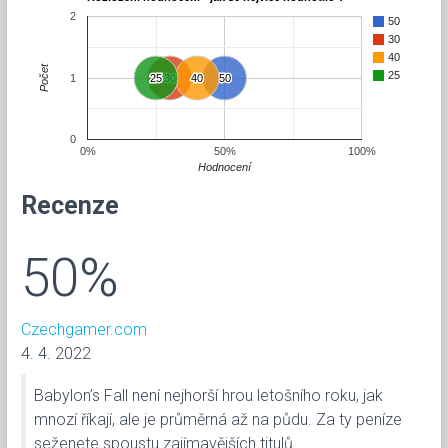
2
50
30
40
Počet
25
1
25
25
30
30
40
40
50
50
0
0%
50%
100%
Hodnocení
Recenze
50%
Czechgamer.com
4. 4. 2022
Babylon’s Fall není nejhorší hrou letošního roku, jak
mnozí říkají, ale je průměrná až na půdu. Za ty peníze
seženete spoustu zajímavějších titulů.