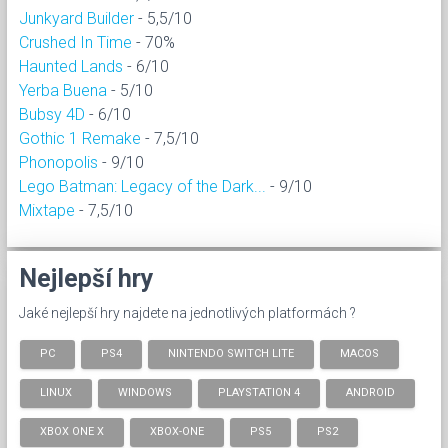
Junkyard Builder
- 5,5/10
Crushed In Time
- 70%
Haunted Lands
- 6/10
Yerba Buena
- 5/10
Bubsy 4D
- 6/10
Gothic 1 Remake
- 7,5/10
Phonopolis
- 9/10
Lego Batman: Legacy of the Dark...
- 9/10
Mixtape
- 7,5/10
Nejlepší hry
Jaké nejlepší hry najdete na jednotlivých platformách ?
PC
PS4
NINTENDO SWITCH LITE
MACOS
LINUX
WINDOWS
PLAYSTATION 4
ANDROID
XBOX ONE X
XBOX-ONE
PS5
PS2