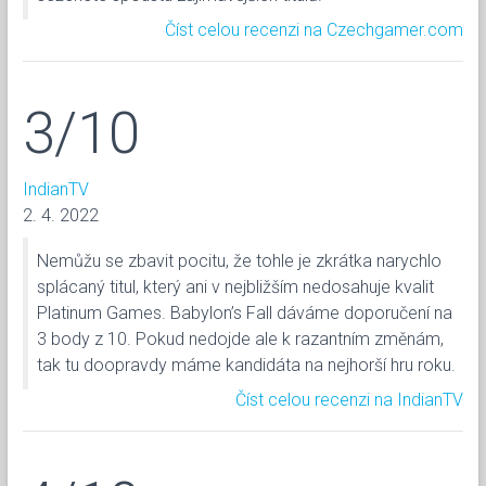
Číst celou recenzi na Czechgamer.com
3/10
IndianTV
2. 4. 2022
Nemůžu se zbavit pocitu, že tohle je zkrátka narychlo
splácaný titul, který ani v nejbližším nedosahuje kvalit
Platinum Games. Babylon’s Fall dáváme doporučení na
3 body z 10. Pokud nedojde ale k razantním změnám,
tak tu doopravdy máme kandidáta na nejhorší hru roku.
Číst celou recenzi na IndianTV