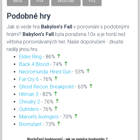
XBOX
PS4
XBOX-ONE
PS5
Podobné hry
Jak si vede hra
Babylon's Fall
v porovnání s podobnými
hrami?
Babylon's Fall
byla poražena 10x a je horší než
větsina porovnávaných her. Naše doporučení - zkuste
raději jinou hru.
north
Elden Ring
- 86%
north
Back 4 Blood
- 74%
north
Necromunda: Hired Gun
- 53%
north
Far Cry 6
- 76%
north
Ghost Recon: Breakpoint
- 63%
north
Hitman 3
- 82%
north
Chivalry 2
- 76%
north
Outriders
- 76%
north
Marvel’s Avengers
- 70%
north
Biomutant
- 73%
Rozložení hodnocení - jak se nejvíce hodnotilo ?