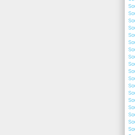
Sou
Sou
Sou
Sou
Sou
Sou
Sou
Sou
Sou
Sou
Sou
Sou
Sou
Sou
Sou
Sou
Sou
Sou