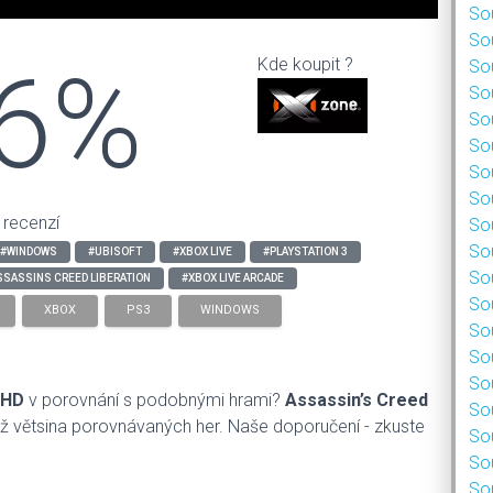
Sou
Sou
6%
Kde koupit ?
Sou
Sou
Sou
Sou
Sou
Sou
 recenzí
Sou
Sou
#WINDOWS
#UBISOFT
#XBOX LIVE
#PLAYSTATION 3
Sou
SSASSINS CREED LIBERATION
#XBOX LIVE ARCADE
Sou
XBOX
PS3
WINDOWS
Sou
Sou
Sou
 HD
v porovnání s podobnými hrami?
Assassin’s Creed
Sou
ež větsina porovnávaných her. Naše doporučení - zkuste
Sou
Sou
Sou