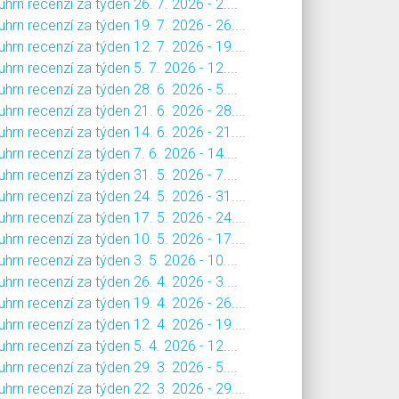
hrn recenzí za týden 26. 7. 2026 - 2....
hrn recenzí za týden 19. 7. 2026 - 26....
hrn recenzí za týden 12. 7. 2026 - 19....
hrn recenzí za týden 5. 7. 2026 - 12....
hrn recenzí za týden 28. 6. 2026 - 5....
hrn recenzí za týden 21. 6. 2026 - 28....
hrn recenzí za týden 14. 6. 2026 - 21....
hrn recenzí za týden 7. 6. 2026 - 14....
hrn recenzí za týden 31. 5. 2026 - 7....
hrn recenzí za týden 24. 5. 2026 - 31....
hrn recenzí za týden 17. 5. 2026 - 24....
hrn recenzí za týden 10. 5. 2026 - 17....
hrn recenzí za týden 3. 5. 2026 - 10....
hrn recenzí za týden 26. 4. 2026 - 3....
hrn recenzí za týden 19. 4. 2026 - 26....
hrn recenzí za týden 12. 4. 2026 - 19....
hrn recenzí za týden 5. 4. 2026 - 12....
hrn recenzí za týden 29. 3. 2026 - 5....
hrn recenzí za týden 22. 3. 2026 - 29....