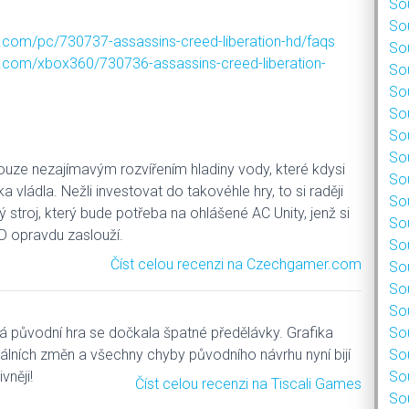
Sou
Sou
com/pc/730737-assassins-creed-liberation-hd/faqs
Sou
.com/xbox360/730736-assassins-creed-liberation-
Sou
Sou
Sou
Sou
Sou
pouze nezajímavým rozvířením hladiny vody, které kdysi
Sou
 vládla. Nežli investovat do takovéhle hry, to si raději
Sou
 stroj, který bude potřeba na ohlášené AC Unity, jenž si
Sou
HD opravdu zaslouží.
Sou
Číst celou recenzi na Czechgamer.com
Sou
Sou
Sou
 původní hra se dočkala špatné předělávky. Grafika
Sou
álních změn a všechny chyby původního návrhu nyní bijí
Sou
vněji!
Sou
Číst celou recenzi na Tiscali Games
Sou