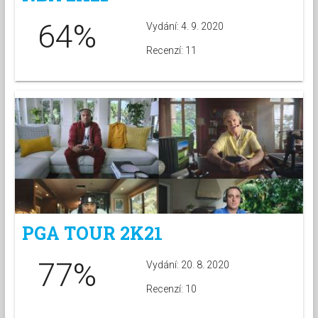
64%
Vydání: 4. 9. 2020
Recenzí: 11
PGA TOUR 2K21
77%
Vydání: 20. 8. 2020
Recenzí: 10