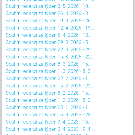
Souhrn recenzí za týden 3. 5. 2026 - 10....
Souhrn recenzí za týden 26. 4. 2026 - 3....
Souhrn recenzí za týden 19. 4. 2026 - 26....
Souhrn recenzí za týden 12. 4. 2026 - 19....
Souhrn recenzí za týden 5. 4. 2026 - 12....
Souhrn recenzí za týden 29. 3. 2026 - 5....
Souhrn recenzí za týden 22. 3. 2026 - 29....
Souhrn recenzí za týden 15. 3. 2026 - 22....
Souhrn recenzí za týden 8. 3. 2026 - 15....
Souhrn recenzí za týden 1. 3. 2026 - 8. 3....
Souhrn recenzí za týden 22. 2. 2026 - 1....
Souhrn recenzí za týden 15. 2. 2026 - 22....
Souhrn recenzí za týden 8. 2. 2026 - 15....
Souhrn recenzí za týden 1. 2. 2026 - 8. 2....
Souhrn recenzí za týden 25. 1. 2026 - 1....
Souhrn recenzí za týden 16. 4. 2023 - 23....
Souhrn recenzí za týden 9. 4. 2023 - 16....
Souhrn recenzí za týden 2. 4. 2023 - 9. 4....