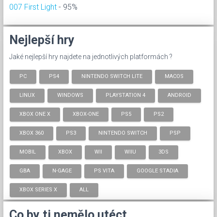
007 First Light
- 95%
Nejlepší hry
Jaké nejlepší hry najdete na jednotlivých platformách ?
PC
PS4
NINTENDO SWITCH LITE
MACOS
LINUX
WINDOWS
PLAYSTATION 4
ANDROID
XBOX ONE X
XBOX-ONE
PS5
PS2
XBOX 360
PS3
NINTENDO SWITCH
PSP
MOBIL
XBOX
WII
WIIU
3DS
GBA
N-GAGE
PS VITA
GOOGLE STADIA
XBOX SERIES X
ALL
Co by ti nemělo utéct