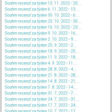
Souhrn recenzí za týden 13. 11. 2022 - 20....
Souhrn recenzí za týden 6. 11. 2022 - 13....
Souhrn recenzí za týden 30. 10. 2022 - 6....
Souhrn recenzí za týden 23. 10. 2022 - 30....
Souhrn recenzí za týden 16. 10. 2022 - 23....
Souhrn recenzí za týden 9. 10. 2022 - 16....
Souhrn recenzí za týden 2. 10. 2022 - 9....
Souhrn recenzí za týden 25. 9. 2022 - 2....
Souhrn recenzí za týden 18. 9. 2022 - 25....
Souhrn recenzí za týden 11. 9. 2022 - 18....
Souhrn recenzí za týden 4. 9. 2022 - 11....
Souhrn recenzí za týden 28. 8. 2022 - 4....
Souhrn recenzí za týden 21. 8. 2022 - 28....
Souhrn recenzí za týden 14. 8. 2022 - 21....
Souhrn recenzí za týden 7. 8. 2022 - 14....
Souhrn recenzí za týden 31. 7. 2022 - 7....
Souhrn recenzí za týden 24. 7. 2022 - 31....
Souhrn recenzí za týden 17. 7. 2022 - 24....
Souhrn recenzí za týden 10. 7. 2022 - 17....