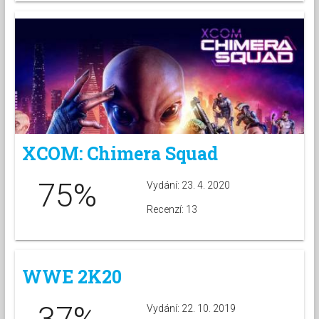
XCOM: Chimera Squad
75%
Vydání: 23. 4. 2020
Recenzí: 13
WWE 2K20
37%
Vydání: 22. 10. 2019