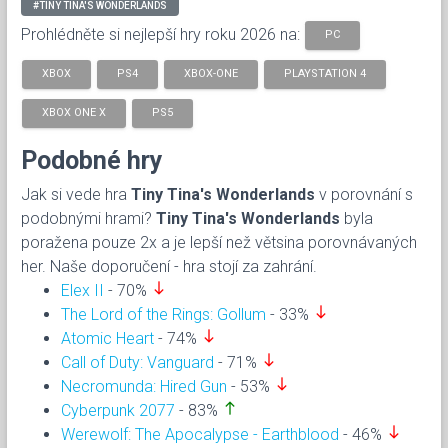
#TINY TINA'S WONDERLANDS
Prohlédněte si nejlepší hry roku 2026 na:
PC
XBOX
PS4
XBOX-ONE
PLAYSTATION 4
XBOX ONE X
PS5
Podobné hry
Jak si vede hra
Tiny Tina's Wonderlands
v porovnání s
podobnými hrami?
Tiny Tina's Wonderlands
byla
poražena pouze 2x a je lepší než větsina porovnávaných
her. Naše doporučení - hra stojí za zahrání.
south
Elex II
- 70%
south
The Lord of the Rings: Gollum
- 33%
south
Atomic Heart
- 74%
south
Call of Duty: Vanguard
- 71%
south
Necromunda: Hired Gun
- 53%
north
Cyberpunk 2077
- 83%
south
Werewolf: The Apocalypse - Earthblood
- 46%