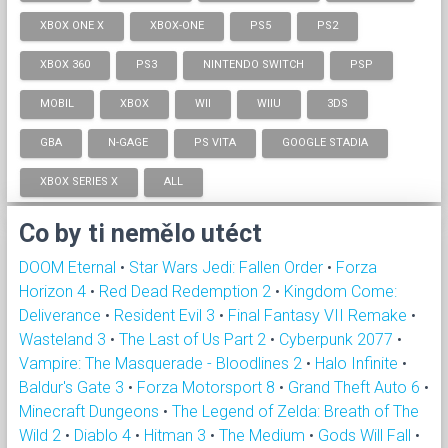
XBOX ONE X
XBOX-ONE
PS5
PS2
XBOX 360
PS3
NINTENDO SWITCH
PSP
MOBIL
XBOX
WII
WIIU
3DS
GBA
N-GAGE
PS VITA
GOOGLE STADIA
XBOX SERIES X
ALL
Co by ti nemělo utéct
DOOM Eternal
•
Star Wars Jedi: Fallen Order
•
Forza
Horizon 4
•
Red Dead Redemption 2
•
Kingdom Come:
Deliverance
•
Resident Evil 3
•
Final Fantasy VII Remake
•
Wasteland 3
•
The Last of Us Part 2
•
Cyberpunk 2077
•
Vampire: The Masquerade - Bloodlines 2
•
Halo Infinite
•
Baldur's Gate 3
•
Forza Motorsport 8
•
Grand Theft Auto 6
•
Minecraft Dungeons
•
The Legend of Zelda: Breath of The
Wild 2
•
Diablo 4
•
Hitman 3
•
The Medium
•
Gods Will Fall
•