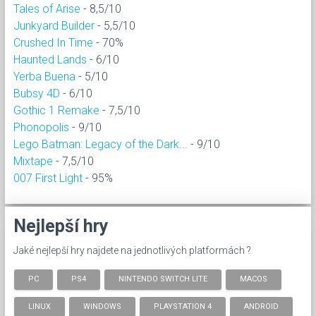
Tales of Arise
- 8,5/10
Junkyard Builder
- 5,5/10
Crushed In Time
- 70%
Haunted Lands
- 6/10
Yerba Buena
- 5/10
Bubsy 4D
- 6/10
Gothic 1 Remake
- 7,5/10
Phonopolis
- 9/10
Lego Batman: Legacy of the Dark...
- 9/10
Mixtape
- 7,5/10
007 First Light
- 95%
Nejlepší hry
Jaké nejlepší hry najdete na jednotlivých platformách ?
PC
PS4
NINTENDO SWITCH LITE
MACOS
LINUX
WINDOWS
PLAYSTATION 4
ANDROID