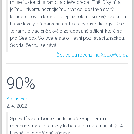
museli ustoupit stranou a otěže předat Tině. Díky ní, a
jejímu univerzu neznajícímu hranice, dostává starý
koncept novou krev, pod jejímž tokem si skvěle sednou
hravé levely, přebarvená grafika a rýpavé dialogy. Celé
to rámuje tradičně skvěle zpracované střílení, které se
pro Gearbox Software stalo hlavní poznávací značkou.
Škoda, že titul selhává...
Číst celou recenzi na XboxWeb.cz
90%
Bonusweb
2. 4. 2022
Spin-off k sérii Borderlands nepřekvapí herními
mechanismy, ale fantasy kabátek mu náramně sluší. A
hlavně: je to pořádná zábava.