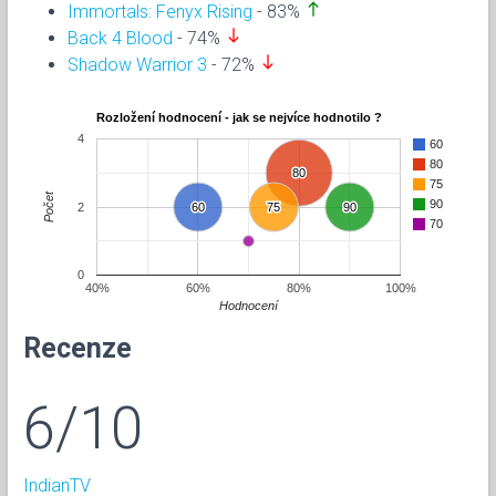
north
Immortals: Fenyx Rising
- 83%
south
Back 4 Blood
- 74%
south
Shadow Warrior 3
- 72%
Rozložení hodnocení - jak se nejvíce hodnotilo ?
4
60
80
80
80
75
Počet
90
2
60
60
75
75
90
90
70
0
40%
60%
80%
100%
Hodnocení
Recenze
6/10
IndianTV