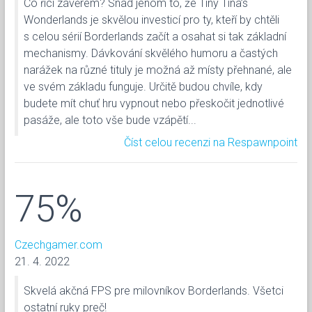
Co říci závěrem? Snad jenom to, že Tiny Tina’s
Wonderlands je skvělou investicí pro ty, kteří by chtěli
s celou sérií Borderlands začít a osahat si tak základní
mechanismy. Dávkování skvělého humoru a častých
narážek na různé tituly je možná až místy přehnané, ale
ve svém základu funguje. Určitě budou chvíle, kdy
budete mít chuť hru vypnout nebo přeskočit jednotlivé
pasáže, ale toto vše bude vzápětí...
Číst celou recenzi na Respawnpoint
75%
Czechgamer.com
21. 4. 2022
Skvelá akčná FPS pre milovníkov Borderlands. Všetci
ostatní ruky preč!