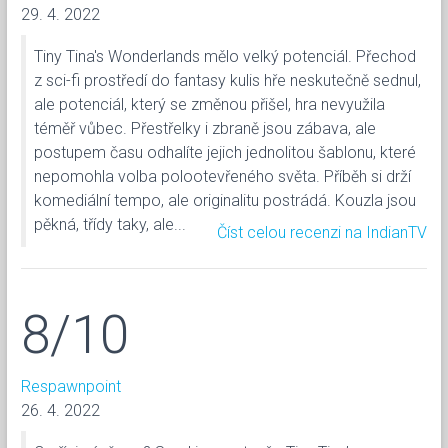
29. 4. 2022
Tiny Tina's Wonderlands mělo velký potenciál. Přechod
z sci-fi prostředí do fantasy kulis hře neskutečně sednul,
ale potenciál, který se změnou přišel, hra nevyužila
téměř vůbec. Přestřelky i zbraně jsou zábava, ale
postupem času odhalíte jejich jednolitou šablonu, které
nepomohla volba polootevřeného světa. Příběh si drží
komediální tempo, ale originalitu postrádá. Kouzla jsou
pěkná, třídy taky, ale...
Číst celou recenzi na IndianTV
8/10
Respawnpoint
26. 4. 2022