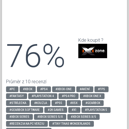
76%
Kde koupit ?
Průměr z 10 recenzí
#PC
#XBOX
#PS4
#XBOX-ONE
#AKČNÍ
#FPS
#FANTASY
#PLAYSTATION 4
#PS4 PRO
#XBOX ONE X
#STŘÍLEČKA
#KOUZLA
#PS5
#XSX
#GEARBOX
#GEARBOX SOFTWARE
#2K GAMES
#X1
#PLAYSTATION 5
#XBOX SERIES
#XBOX SERIES S/X
#XBOX SERIES X/S
#RECENZIA NA PC VERZIU
#TINY TINAS WONDERLANDS