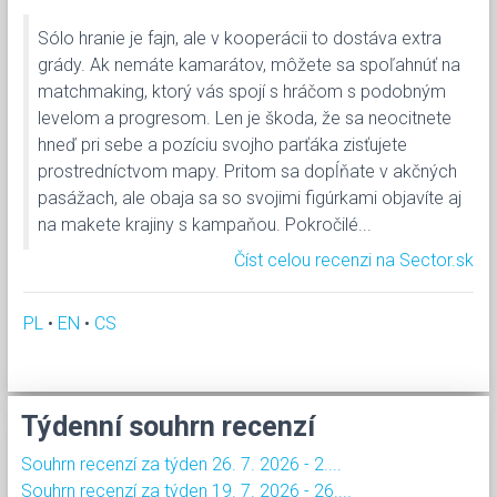
Sólo hranie je fajn, ale v kooperácii to dostáva extra
grády. Ak nemáte kamarátov, môžete sa spoľahnúť na
matchmaking, ktorý vás spojí s hráčom s podobným
levelom a progresom. Len je škoda, že sa neocitnete
hneď pri sebe a pozíciu svojho parťáka zisťujete
prostredníctvom mapy. Pritom sa dopĺňate v akčných
pasážach, ale obaja sa so svojimi figúrkami objavíte aj
na makete krajiny s kampaňou. Pokročilé...
Číst celou recenzi na Sector.sk
PL
•
EN
•
CS
Týdenní souhrn recenzí
Souhrn recenzí za týden 26. 7. 2026 - 2....
Souhrn recenzí za týden 19. 7. 2026 - 26....