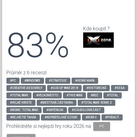
83%
Kde koupit ?
Průměr z 6 recenzí
#PC
#WINDOWS
#STRATEGIE
#HERNÍ MAPA
#CREATIVE ASSEMBLY
#GOD OF WAR 2018
#HISTORICKÁ
#SEGA
#TOTAL WAR
#VELKOMĚSTO
#THIS WAR
#ŘEČ
#TOTAL
#VELKÉ HŘIŠTĚ
#MĚSTSKÁ ZÁSTAVBA
#TOTAL WAR: ROME 2
#ROME: TOTAL WAR
#IMPÉRIUM
#SOUBOJOVÁ ČÁST
#NEJVĚTŠÍ TAHÁK
#NEPŘÁTELSKÉ ÚZEMÍ
#ROM II
#POBALTÍ
Prohlédněte si nejlepší hry roku 2026 na:
PC