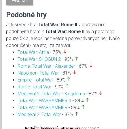
WINDOWS
Podobné hry
Jak si vede hra
Total War: Rome II
v porovnání s
podobnými hrami?
Total War: Rome II
byla poražena
pouze 5x a je lepší než větsina porovnávaných her. Naše
doporučení - hra stojí za zahrání.
south
Total War: Attila
- 75%
north
Total War: SHOGUN 2
- 93%
south
Rome: Total War - Alexander
- 67%
south
Napoleon: Total War
- 81%
north
Empire: Total War
- 89%
north
Rome: Total War
- 90%
south
Medieval 2: Total War - Kingdoms
- 82%
north
Total War: WARHAMMER II
- 84%
north
Total War: WARHAMMER
- 89%
north
Medieval 2: Total War
- 87%
Rozložení hodnocení - jak se nejvíce hodnotilo ?