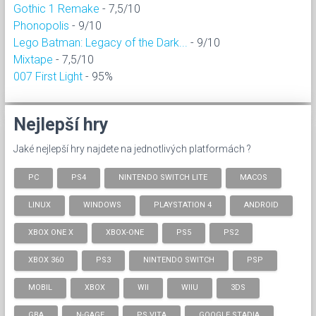
Gothic 1 Remake
- 7,5/10
Phonopolis
- 9/10
Lego Batman: Legacy of the Dark...
- 9/10
Mixtape
- 7,5/10
007 First Light
- 95%
Nejlepší hry
Jaké nejlepší hry najdete na jednotlivých platformách ?
PC
PS4
NINTENDO SWITCH LITE
MACOS
LINUX
WINDOWS
PLAYSTATION 4
ANDROID
XBOX ONE X
XBOX-ONE
PS5
PS2
XBOX 360
PS3
NINTENDO SWITCH
PSP
MOBIL
XBOX
WII
WIIU
3DS
GBA
N-GAGE
PS VITA
GOOGLE STADIA