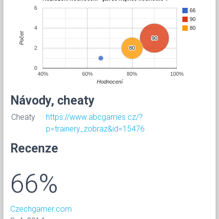
6
66
90
4
80
Počet
90
90
2
80
80
0
40%
60%
80%
100%
Hodnocení
Návody, cheaty
Cheaty
https://www.abcgames.cz/?
p=trainery_zobraz&id=15476
Recenze
66%
Czechgamer.com