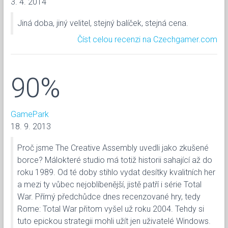
3. 4. 2014
Jiná doba, jiný velitel, stejný balíček, stejná cena.
Číst celou recenzi na Czechgamer.com
90%
GamePark
18. 9. 2013
Proč jsme The Creative Assembly uvedli jako zkušené
borce? Málokteré studio má totiž historii sahající až do
roku 1989. Od té doby stihlo vydat desítky kvalitních her
a mezi ty vůbec nejoblíbenější, jistě patří i série Total
War. Přímý předchůdce dnes recenzované hry, tedy
Rome: Total War přitom vyšel už roku 2004. Tehdy si
tuto epickou strategii mohli užít jen uživatelé Windows.