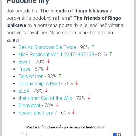
Podobné hry
Jak si vede hra
The friends of Ringo Ishikawa
v
porovnání s podobnými hrami?
The friends of Ringo
Ishikawa
byla poražena pouze 4x a je lepší než větsina
porovnávaných her. Naše doporučení - hra stojí za
zahrání.
north
Sekiro: Shadows Die Twice
- 90%
north
NieR Replicant Ver. 1.22474487139
- 81%
south
Elex II
- 70%
south
Trove
- 67%
north
Tails of Iron
- 93%
south
Colony Ship: A Post
- 75%
south
ELEX
- 73%
south
theHunter: Call of the Wild
- 72%
south
Biomutant
- 73%
south
Sword and Fairy 7
- 60%
Rozložení hodnocení - jak se nejvíce hodnotilo ?
2
75