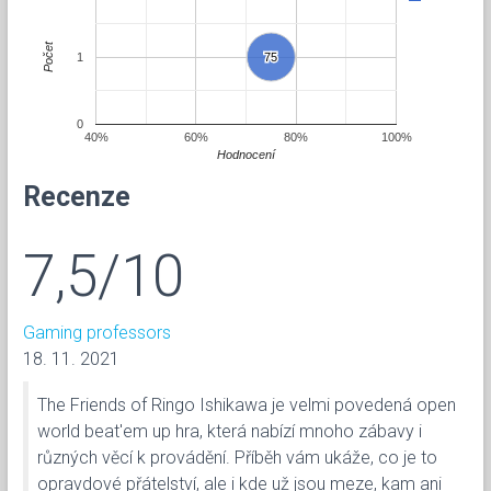
Počet
1
75
75
0
40%
60%
80%
100%
Hodnocení
Recenze
7,5/10
Gaming professors
18. 11. 2021
The Friends of Ringo Ishikawa je velmi povedená open
world beat'em up hra, která nabízí mnoho zábavy i
různých věcí k provádění. Příběh vám ukáže, co je to
opravdové přátelství, ale i kde už jsou meze, kam ani