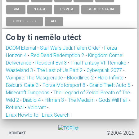
GBA
N-GAGE
PS VITA
GOOGLE STADIA
XBOX SERIES X
ALL
Co by ti nemělo utéct
DOOM Eternal
•
Star Wars Jedi: Fallen Order
•
Forza
Horizon 4
•
Red Dead Redemption 2
•
Kingdom Come:
Deliverance
•
Resident Evil 3
•
Final Fantasy VII Remake
•
Wasteland 3
•
The Last of Us Part 2
•
Cyberpunk 2077
•
Vampire: The Masquerade - Bloodlines 2
•
Halo Infinite
•
Baldur's Gate 3
•
Forza Motorsport 8
•
Grand Theft Auto 6
•
Minecraft Dungeons
•
The Legend of Zelda: Breath of The
Wild 2
•
Diablo 4
•
Hitman 3
•
The Medium
•
Gods Will Fall
•
Returnal
•
Valorant
•
Linux Howto to
|
Linux Search
|
©2004-2026
KONTAKT