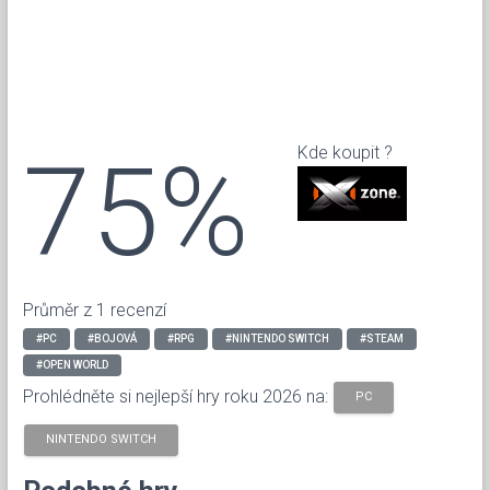
75%
Kde koupit ?
Průměr z 1 recenzí
#PC
#BOJOVÁ
#RPG
#NINTENDO SWITCH
#STEAM
#OPEN WORLD
Prohlédněte si nejlepší hry roku 2026 na:
PC
NINTENDO SWITCH