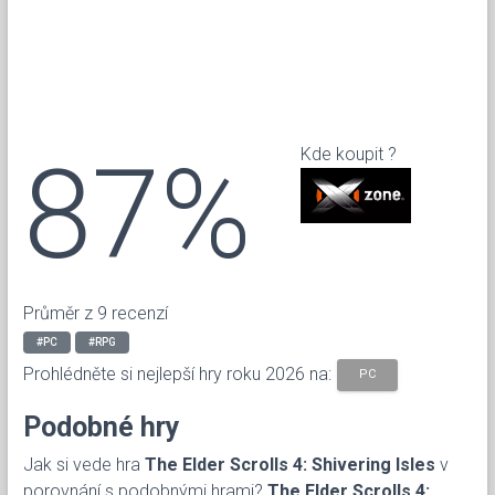
87%
Kde koupit ?
Průměr z 9 recenzí
#PC
#RPG
Prohlédněte si nejlepší hry roku 2026 na:
PC
Podobné hry
Jak si vede hra
The Elder Scrolls 4: Shivering Isles
v
porovnání s podobnými hrami?
The Elder Scrolls 4: