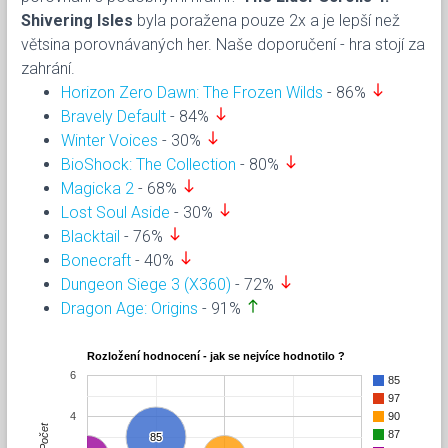
Shivering Isles
byla poražena pouze 2x a je lepší než
větsina porovnávaných her. Naše doporučení - hra stojí za
zahrání.
south
Horizon Zero Dawn: The Frozen Wilds
- 86%
south
Bravely Default
- 84%
south
Winter Voices
- 30%
south
BioShock: The Collection
- 80%
south
Magicka 2
- 68%
south
Lost Soul Aside
- 30%
south
Blacktail
- 76%
south
Bonecraft
- 40%
south
Dungeon Siege 3 (X360)
- 72%
north
Dragon Age: Origins
- 91%
Rozložení hodnocení - jak se nejvíce hodnotilo ?
6
85
97
4
90
Počet
87
85
85