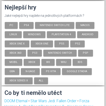
Nejlepší hry
Jaké nejlepší hry najdete na jednotlivých platformách ?
PC
PS4
NINTENDO SWITCH LITE
MACOS
LINUX
WINDOWS
PLAYSTATION 4
ANDROID
XBOX ONE X
XBOX-ONE
PS5
PS2
XBOX 360
PS3
NINTENDO SWITCH
PSP
MOBIL
XBOX
WII
WIIU
3DS
GBA
N-GAGE
PS VITA
GOOGLE STADIA
XBOX SERIES X
ALL
Co by ti nemělo utéct
DOOM Eternal
•
Star Wars Jedi: Fallen Order
•
Forza