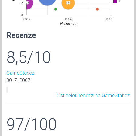
80
2
80
80
90
90
0
80%
90%
100%
Hodnocení
Recenze
8,5/10
GameStar.cz
30. 7. 2007
Číst celou recenzi na GameStar.cz
97/100