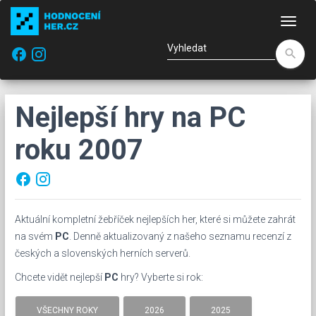
Nav
facebook
search
Nejlepší hry na PC
roku 2007
facebook
Aktuální kompletní žebříček nejlepších her, které si můžete zahrát
na svém
PC
. Denně aktualizovaný z našeho seznamu recenzí z
českých a slovenských herních serverů.
Chcete vidět nejlepší
PC
hry? Vyberte si rok:
VŠECHNY ROKY
2026
2025