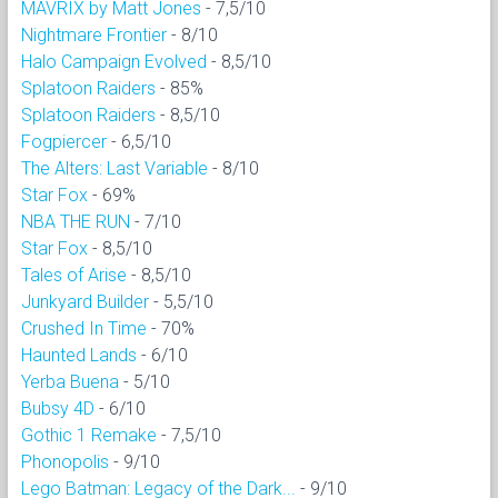
MAVRIX by Matt Jones
- 7,5/10
Nightmare Frontier
- 8/10
Halo Campaign Evolved
- 8,5/10
Splatoon Raiders
- 85%
Splatoon Raiders
- 8,5/10
Fogpiercer
- 6,5/10
The Alters: Last Variable
- 8/10
Star Fox
- 69%
NBA THE RUN
- 7/10
Star Fox
- 8,5/10
Tales of Arise
- 8,5/10
Junkyard Builder
- 5,5/10
Crushed In Time
- 70%
Haunted Lands
- 6/10
Yerba Buena
- 5/10
Bubsy 4D
- 6/10
Gothic 1 Remake
- 7,5/10
Phonopolis
- 9/10
Lego Batman: Legacy of the Dark...
- 9/10