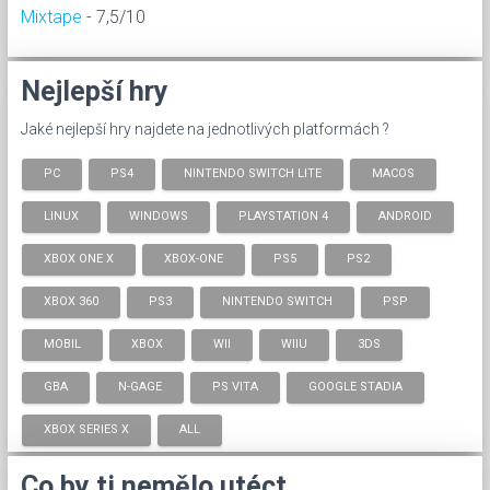
Mixtape
- 7,5/10
Nejlepší hry
Jaké nejlepší hry najdete na jednotlivých platformách ?
PC
PS4
NINTENDO SWITCH LITE
MACOS
LINUX
WINDOWS
PLAYSTATION 4
ANDROID
XBOX ONE X
XBOX-ONE
PS5
PS2
XBOX 360
PS3
NINTENDO SWITCH
PSP
MOBIL
XBOX
WII
WIIU
3DS
GBA
N-GAGE
PS VITA
GOOGLE STADIA
XBOX SERIES X
ALL
Co by ti nemělo utéct