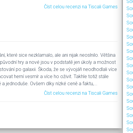
Sou
Číst celou recenzi na Tiscali Games
Sou
Sou
Sou
Sou
Sou
Sou
Sou
, které sice nezklamalo, ale ani nijak neoslnilo. Většina
Sou
z původní hry a nové jsou v podstatě jen úkoly a možnost
Sou
vání po galaxii. Škoda, že se vývojáři neodhodlali více
Sou
ovat herní vesmír a více ho oživit. Takhle totiž stále
Sou
ě a jednoduše. Ovšem díky nízké ceně a faktu,...
Sou
Číst celou recenzi na Tiscali Games
Sou
Sou
Sou
Sou
Sou
Sou