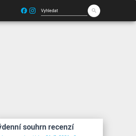
facebook
search
ýdenní souhrn recenzí