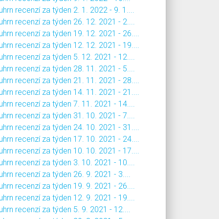
hrn recenzí za týden 2. 1. 2022 - 9. 1....
hrn recenzí za týden 26. 12. 2021 - 2....
hrn recenzí za týden 19. 12. 2021 - 26....
hrn recenzí za týden 12. 12. 2021 - 19....
hrn recenzí za týden 5. 12. 2021 - 12....
hrn recenzí za týden 28. 11. 2021 - 5....
hrn recenzí za týden 21. 11. 2021 - 28....
hrn recenzí za týden 14. 11. 2021 - 21....
hrn recenzí za týden 7. 11. 2021 - 14....
hrn recenzí za týden 31. 10. 2021 - 7....
hrn recenzí za týden 24. 10. 2021 - 31....
hrn recenzí za týden 17. 10. 2021 - 24....
hrn recenzí za týden 10. 10. 2021 - 17....
hrn recenzí za týden 3. 10. 2021 - 10....
hrn recenzí za týden 26. 9. 2021 - 3....
hrn recenzí za týden 19. 9. 2021 - 26....
hrn recenzí za týden 12. 9. 2021 - 19....
hrn recenzí za týden 5. 9. 2021 - 12....