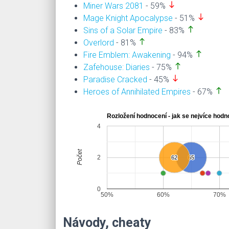
south
Miner Wars 2081
- 59%
south
Mage Knight Apocalypse
- 51%
north
Sins of a Solar Empire
- 83%
north
Overlord
- 81%
north
Fire Emblem: Awakening
- 94%
north
Zafehouse: Diaries
- 75%
south
Paradise Cracked
- 45%
north
Heroes of Annihilated Empires
- 67%
Rozložení hodnocení - jak se nejvíce hodno
4
Počet
2
62
62
65
65
0
50%
60%
70%
Návody, cheaty