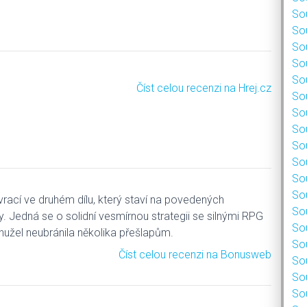
Sou
Sou
Sou
Sou
Sou
Číst celou recenzi na Hrej.cz
Sou
Sou
Sou
Sou
Sou
Sou
Sou
 vrací ve druhém dílu, který staví na povedených
Sou
y. Jedná se o solidní vesmírnou strategii se silnými RPG
Sou
ohužel neubránila několika přešlapům.
Sou
Číst celou recenzi na Bonusweb
Sou
Sou
Sou