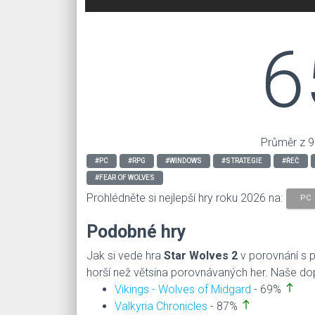
6
Průměr z 9
#PC
#RPG
#WINDOWS
#STRATEGIE
#ŘEČ
#FEAR OF WOLVES
Prohlédněte si nejlepší hry roku 2026 na:
PC
Podobné hry
Jak si vede hra
Star Wolves 2
v porovnání s
horší než větsina porovnávaných her. Naše dopo
north
Vikings - Wolves of Midgard
- 69%
north
Valkyria Chronicles
- 87%