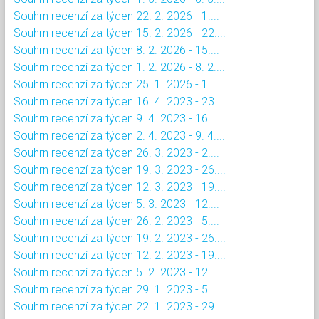
Souhrn recenzí za týden 22. 2. 2026 - 1....
Souhrn recenzí za týden 15. 2. 2026 - 22....
Souhrn recenzí za týden 8. 2. 2026 - 15....
Souhrn recenzí za týden 1. 2. 2026 - 8. 2....
Souhrn recenzí za týden 25. 1. 2026 - 1....
Souhrn recenzí za týden 16. 4. 2023 - 23....
Souhrn recenzí za týden 9. 4. 2023 - 16....
Souhrn recenzí za týden 2. 4. 2023 - 9. 4....
Souhrn recenzí za týden 26. 3. 2023 - 2....
Souhrn recenzí za týden 19. 3. 2023 - 26....
Souhrn recenzí za týden 12. 3. 2023 - 19....
Souhrn recenzí za týden 5. 3. 2023 - 12....
Souhrn recenzí za týden 26. 2. 2023 - 5....
Souhrn recenzí za týden 19. 2. 2023 - 26....
Souhrn recenzí za týden 12. 2. 2023 - 19....
Souhrn recenzí za týden 5. 2. 2023 - 12....
Souhrn recenzí za týden 29. 1. 2023 - 5....
Souhrn recenzí za týden 22. 1. 2023 - 29....