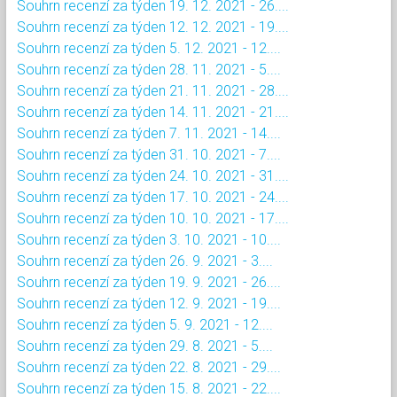
Souhrn recenzí za týden 19. 12. 2021 - 26....
Souhrn recenzí za týden 12. 12. 2021 - 19....
Souhrn recenzí za týden 5. 12. 2021 - 12....
Souhrn recenzí za týden 28. 11. 2021 - 5....
Souhrn recenzí za týden 21. 11. 2021 - 28....
Souhrn recenzí za týden 14. 11. 2021 - 21....
Souhrn recenzí za týden 7. 11. 2021 - 14....
Souhrn recenzí za týden 31. 10. 2021 - 7....
Souhrn recenzí za týden 24. 10. 2021 - 31....
Souhrn recenzí za týden 17. 10. 2021 - 24....
Souhrn recenzí za týden 10. 10. 2021 - 17....
Souhrn recenzí za týden 3. 10. 2021 - 10....
Souhrn recenzí za týden 26. 9. 2021 - 3....
Souhrn recenzí za týden 19. 9. 2021 - 26....
Souhrn recenzí za týden 12. 9. 2021 - 19....
Souhrn recenzí za týden 5. 9. 2021 - 12....
Souhrn recenzí za týden 29. 8. 2021 - 5....
Souhrn recenzí za týden 22. 8. 2021 - 29....
Souhrn recenzí za týden 15. 8. 2021 - 22....