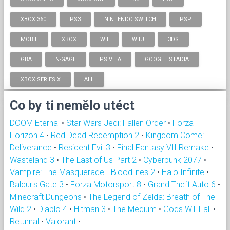
XBOX 360
PS3
NINTENDO SWITCH
PSP
MOBIL
XBOX
WII
WIIU
3DS
GBA
N-GAGE
PS VITA
GOOGLE STADIA
XBOX SERIES X
ALL
Co by ti nemělo utéct
DOOM Eternal
•
Star Wars Jedi: Fallen Order
•
Forza
Horizon 4
•
Red Dead Redemption 2
•
Kingdom Come:
Deliverance
•
Resident Evil 3
•
Final Fantasy VII Remake
•
Wasteland 3
•
The Last of Us Part 2
•
Cyberpunk 2077
•
Vampire: The Masquerade - Bloodlines 2
•
Halo Infinite
•
Baldur's Gate 3
•
Forza Motorsport 8
•
Grand Theft Auto 6
•
Minecraft Dungeons
•
The Legend of Zelda: Breath of The
Wild 2
•
Diablo 4
•
Hitman 3
•
The Medium
•
Gods Will Fall
•
Returnal
•
Valorant
•