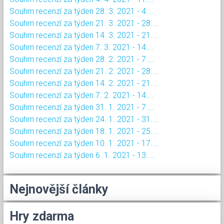
Souhrn recenzí za týden 28. 3. 2021 - 4....
Souhrn recenzí za týden 21. 3. 2021 - 28....
Souhrn recenzí za týden 14. 3. 2021 - 21....
Souhrn recenzí za týden 7. 3. 2021 - 14....
Souhrn recenzí za týden 28. 2. 2021 - 7....
Souhrn recenzí za týden 21. 2. 2021 - 28....
Souhrn recenzí za týden 14. 2. 2021 - 21....
Souhrn recenzí za týden 7. 2. 2021 - 14....
Souhrn recenzí za týden 31. 1. 2021 - 7....
Souhrn recenzí za týden 24. 1. 2021 - 31....
Souhrn recenzí za týden 18. 1. 2021 - 25....
Souhrn recenzí za týden 10. 1. 2021 - 17....
Souhrn recenzí za týden 6. 1. 2021 - 13....
Nejnovější články
Hry zdarma