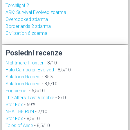
Torchlight 2
ARK: Survival Evolved zdarma
Overcooked zdarma
Borderlands 2 zdarma
Civilization 6 zdarma
Poslední recenze
Nightmare Frontier
- 8/10
Halo Campaign Evolved
- 8,5/10
Splatoon Raiders
- 85%
Splatoon Raiders
- 8,5/10
Fogpiercer
- 6,5/10
The Alters: Last Variable
- 8/10
Star Fox
- 69%
NBA THE RUN
- 7/10
Star Fox
- 8,5/10
Tales of Arise
- 8,5/10