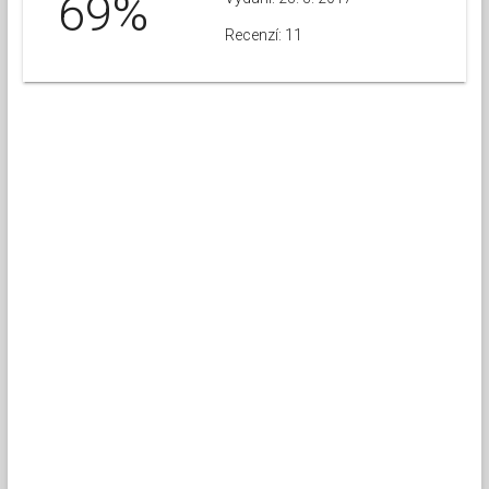
69%
Recenzí: 11