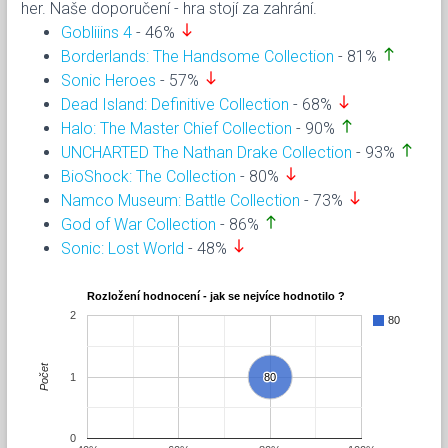
her. Naše doporučení - hra stojí za zahrání.
south
Gobliiins 4
- 46%
north
Borderlands: The Handsome Collection
- 81%
south
Sonic Heroes
- 57%
south
Dead Island: Definitive Collection
- 68%
north
Halo: The Master Chief Collection
- 90%
north
UNCHARTED The Nathan Drake Collection
- 93%
south
BioShock: The Collection
- 80%
south
Namco Museum: Battle Collection
- 73%
north
God of War Collection
- 86%
south
Sonic: Lost World
- 48%
Rozložení hodnocení - jak se nejvíce hodnotilo ?
2
80
Počet
1
80
80
0