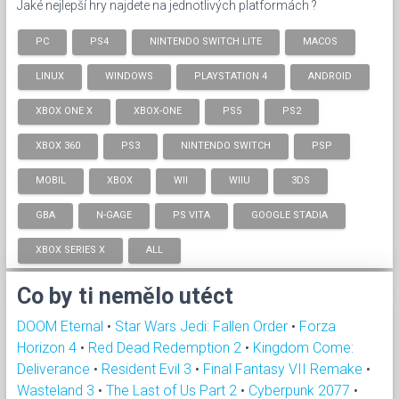
Jaké nejlepší hry najdete na jednotlivých platformách ?
PC
PS4
NINTENDO SWITCH LITE
MACOS
LINUX
WINDOWS
PLAYSTATION 4
ANDROID
XBOX ONE X
XBOX-ONE
PS5
PS2
XBOX 360
PS3
NINTENDO SWITCH
PSP
MOBIL
XBOX
WII
WIIU
3DS
GBA
N-GAGE
PS VITA
GOOGLE STADIA
XBOX SERIES X
ALL
Co by ti nemělo utéct
DOOM Eternal
•
Star Wars Jedi: Fallen Order
•
Forza
Horizon 4
•
Red Dead Redemption 2
•
Kingdom Come:
Deliverance
•
Resident Evil 3
•
Final Fantasy VII Remake
•
Wasteland 3
•
The Last of Us Part 2
•
Cyberpunk 2077
•