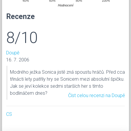
40%
60%
80%
100%
Hodnocení
Recenze
8/10
Doupě
16. 7. 2006
Modrého ježka Sonica jistě zná spoustu hráčů. Před cca
třinácti lety patřily hry se Sonicem mezi absolutní špičku.
Jak se jeví kolekce sedmi starších her s tímto
bodlináčem dnes?
Číst celou recenzi na Doupě
CS