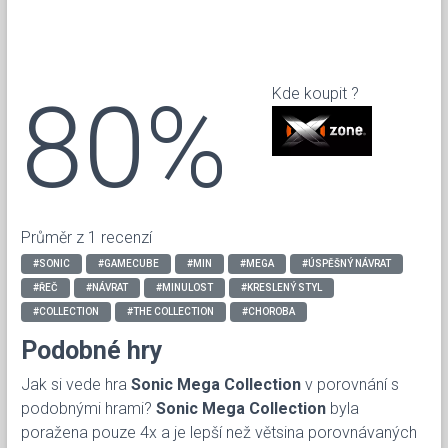
80%
Kde koupit ?
Průměr z 1 recenzí
#SONIC
#GAMECUBE
#MIN
#MEGA
#ÚSPĚŠNÝ NÁVRAT
#ŘEČ
#NÁVRAT
#MINULOST
#KRESLENÝ STYL
#COLLECTION
#THE COLLECTION
#CHOROBA
Podobné hry
Jak si vede hra
Sonic Mega Collection
v porovnání s
podobnými hrami?
Sonic Mega Collection
byla
poražena pouze 4x a je lepší než větsina porovnávaných