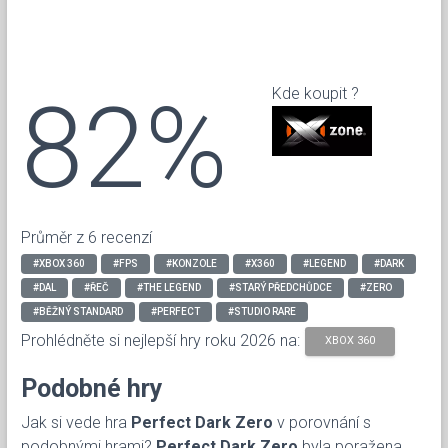
82%
Kde koupit ?
Průměr z 6 recenzí
#XBOX 360
#FPS
#KONZOLE
#X360
#LEGEND
#DARK
#DAL
#ŘEČ
#THE LEGEND
#STARÝ PŘEDCHŮDCE
#ZERO
#BĚŽNÝ STANDARD
#PERFECT
#STUDIO RARE
Prohlédněte si nejlepší hry roku 2026 na:
XBOX 360
Podobné hry
Jak si vede hra
Perfect Dark Zero
v porovnání s
podobnými hrami?
Perfect Dark Zero
byla poražena