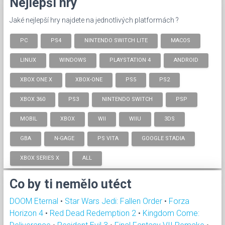
Nejlepší hry
Jaké nejlepší hry najdete na jednotlivých platformách ?
PC
PS4
NINTENDO SWITCH LITE
MACOS
LINUX
WINDOWS
PLAYSTATION 4
ANDROID
XBOX ONE X
XBOX-ONE
PS5
PS2
XBOX 360
PS3
NINTENDO SWITCH
PSP
MOBIL
XBOX
WII
WIIU
3DS
GBA
N-GAGE
PS VITA
GOOGLE STADIA
XBOX SERIES X
ALL
Co by ti nemělo utéct
DOOM Eternal
•
Star Wars Jedi: Fallen Order
•
Forza
Horizon 4
•
Red Dead Redemption 2
•
Kingdom Come: