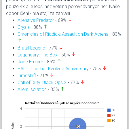
pouze 4x a je lepší než větsina porovnávaných her. Naše
doporučení - hra stojí za zahrání.
south
Aliens vs Predator
- 69%
north
Crysis
- 88%
Chronicles of Riddick: Assault on Dark Athena
- 83%
north
south
Brutal Legend
- 77%
south
Legendary: The Box
- 50%
north
Jade Empire
- 85%
south
HALO: Combat Evolved Anniversary
- 75%
south
Timeshift
- 71%
south
Call of Duty: Black Ops 2
- 77%
north
Alien: Isolation
- 83%
Rozložení hodnocení - jak se nejvíce hodnotilo ?
4
80
77
90
Počet
2
80
80