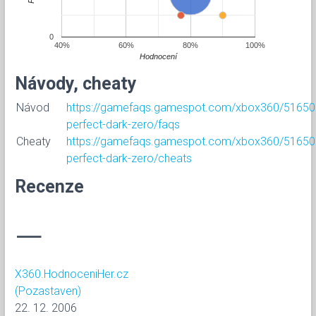
0
40%
60%
80%
100%
Hodnocení
Návody, cheaty
Návod
https://gamefaqs.gamespot.com/xbox360/51650
perfect-dark-zero/faqs
Cheaty
https://gamefaqs.gamespot.com/xbox360/51650
perfect-dark-zero/cheats
Recenze
—
X360.HodnoceniHer.cz
(Pozastaven)
22. 12. 2006