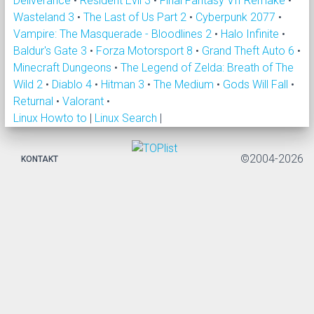
Deliverance
•
Resident Evil 3
•
Final Fantasy VII Remake
•
Wasteland 3
•
The Last of Us Part 2
•
Cyberpunk 2077
•
Vampire: The Masquerade - Bloodlines 2
•
Halo Infinite
•
Baldur's Gate 3
•
Forza Motorsport 8
•
Grand Theft Auto 6
•
Minecraft Dungeons
•
The Legend of Zelda: Breath of The
Wild 2
•
Diablo 4
•
Hitman 3
•
The Medium
•
Gods Will Fall
•
Returnal
•
Valorant
•
Linux Howto to
|
Linux Search
|
©2004-2026
KONTAKT