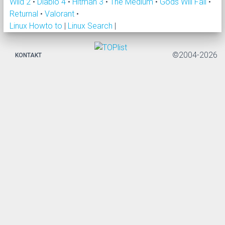
Wild 2
•
Diablo 4
•
Hitman 3
•
The Medium
•
Gods Will Fall
•
Returnal
•
Valorant
•
Linux Howto to
|
Linux Search
|
©2004-2026
KONTAKT