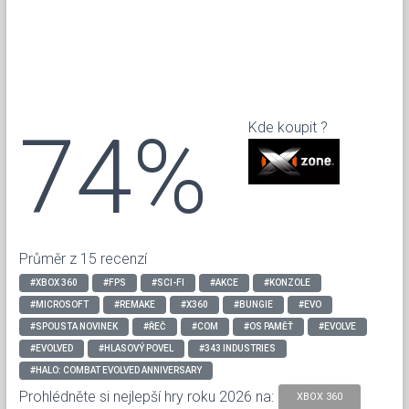
74%
Kde koupit ?
Průměr z 15 recenzí
#XBOX 360
#FPS
#SCI-FI
#AKCE
#KONZOLE
#MICROSOFT
#REMAKE
#X360
#BUNGIE
#EVO
#SPOUSTA NOVINEK
#ŘEČ
#COM
#OS PAMĚŤ
#EVOLVE
#EVOLVED
#HLASOVÝ POVEL
#343 INDUSTRIES
#HALO: COMBAT EVOLVED ANNIVERSARY
Prohlédněte si nejlepší hry roku 2026 na:
XBOX 360