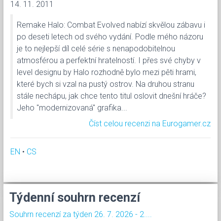
14. 11. 2011
Remake Halo: Combat Evolved nabízí skvělou zábavu i
po deseti letech od svého vydání. Podle mého názoru
je to nejlepší díl celé série s nenapodobitelnou
atmosférou a perfektní hratelností. I přes své chyby v
level designu by Halo rozhodně bylo mezi pěti hrami,
které bych si vzal na pustý ostrov. Na druhou stranu
stále nechápu, jak chce tento titul oslovit dnešní hráče?
Jeho "modernizovaná" grafika...
Číst celou recenzi na Eurogamer.cz
EN
•
CS
Týdenní souhrn recenzí
Souhrn recenzí za týden 26. 7. 2026 - 2....