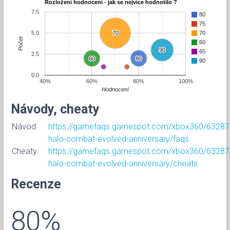
Rozložení hodnocení - jak se nejvíce hodnotilo ?
7.5
80
75
5.0
70
70
70
Počet
60
90
90
65
2.5
60
60
80
80
90
0.0
40%
60%
80%
100%
Hodnocení
Návody, cheaty
Návod
https://gamefaqs.gamespot.com/xbox360/63287
halo-combat-evolved-anniversary/faqs
Cheaty
https://gamefaqs.gamespot.com/xbox360/63287
halo-combat-evolved-anniversary/cheats
Recenze
80%