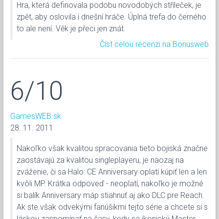
Hra, která definovala podobu novodobých stříleček, je
zpět, aby oslovila i dnešní hráče. Úplná trefa do černého
to ale není. Věk je přeci jen znát.
Číst celou recenzi na Bonusweb
6/10
GamesWEB.sk
28. 11. 2011
Nakoľko však kvalitou spracovania tieto bojiská značne
zaostávajú za kvalitou singleplayeru, je naozaj na
zváženie, či sa Halo: CE Anniversary oplatí kúpiť len a len
kvôli MP. Krátka odpoveď - neoplatí, nakoľko je možné
si balík Anniversary máp stiahnuť aj ako DLC pre Reach.
Ak ste však odvekými fanúšikmi tejto série a chcete si s
láskou zaspomínať na časy, kedy sa ikonický Master