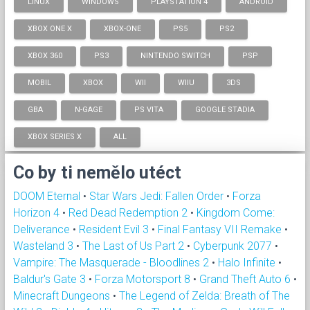
LINUX
WINDOWS
PLAYSTATION 4
ANDROID
XBOX ONE X
XBOX-ONE
PS5
PS2
XBOX 360
PS3
NINTENDO SWITCH
PSP
MOBIL
XBOX
WII
WIIU
3DS
GBA
N-GAGE
PS VITA
GOOGLE STADIA
XBOX SERIES X
ALL
Co by ti nemělo utéct
DOOM Eternal
•
Star Wars Jedi: Fallen Order
•
Forza
Horizon 4
•
Red Dead Redemption 2
•
Kingdom Come:
Deliverance
•
Resident Evil 3
•
Final Fantasy VII Remake
•
Wasteland 3
•
The Last of Us Part 2
•
Cyberpunk 2077
•
Vampire: The Masquerade - Bloodlines 2
•
Halo Infinite
•
Baldur's Gate 3
•
Forza Motorsport 8
•
Grand Theft Auto 6
•
Minecraft Dungeons
•
The Legend of Zelda: Breath of The