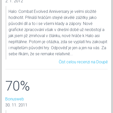
2. 1. 2012
Halo: Combat Evolved Anniversary je velmi složité
hodnotit. Přináší hráčům stejně skvělé zážitky jako
původní díl a to i se všemi klady a zápory. Nové
grafické zpracování však v dnešní době už neobstojí a
jak jsem již zmiňoval v článku, nové hráče k Halo asi
nepřitáhne. Potom je otázka, zda se vyplatí hru zakoupit
i majitelům původní hry. Odpověď je jen a jen na vás. Za
sebe říkám, že se remake relativně...
Číst celou recenzi na Doupě
70%
Bonusweb
30. 11. 2011