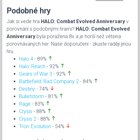
Podobné hry
Jak si vede hra
HALO: Combat Evolved Anniversary
v
porovnání s podobnými hrami?
HALO: Combat Evolved
Anniversary
byla poražena 8x a je horší než větsina
porovnávaných her. Naše doporučení - zkuste raději jinou
hru.
north
Halo 4
- 89%
north
Halo: Reach
- 92%
north
Gears of War 3
- 92%
north
Battlefield: Bad Company 2
- 84%
south
Destiny
- 74%
north
Bulletstorm
- 81%
north
Rage
- 83%
north
Crysis
- 88%
north
Crysis 2
- 88%
south
Tron: Evolution
- 54%