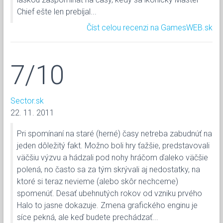
Chief ešte len prebíjal...
Číst celou recenzi na GamesWEB.sk
7/10
Sector.sk
22. 11. 2011
Pri spomínaní na staré (herné) časy netreba zabudnúť na
jeden dôležitý fakt. Možno boli hry ťažšie, predstavovali
väčšiu výzvu a hádzali pod nohy hráčom ďaleko väčšie
polená, no často sa za tým skrývali aj nedostatky, na
ktoré si teraz nevieme (alebo skôr nechceme)
spomenúť. Desať ubehnutých rokov od vzniku prvého
Halo to jasne dokazuje. Zmena grafického enginu je
síce pekná, ale keď budete prechádzať...