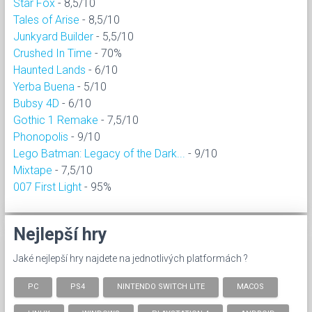
Star Fox
- 8,5/10
Tales of Arise
- 8,5/10
Junkyard Builder
- 5,5/10
Crushed In Time
- 70%
Haunted Lands
- 6/10
Yerba Buena
- 5/10
Bubsy 4D
- 6/10
Gothic 1 Remake
- 7,5/10
Phonopolis
- 9/10
Lego Batman: Legacy of the Dark...
- 9/10
Mixtape
- 7,5/10
007 First Light
- 95%
Nejlepší hry
Jaké nejlepší hry najdete na jednotlivých platformách ?
PC
PS4
NINTENDO SWITCH LITE
MACOS