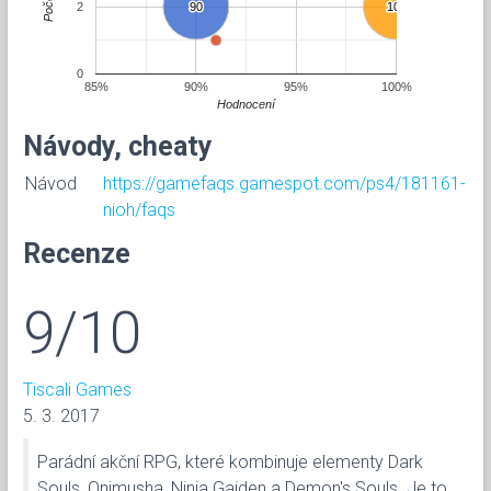
Počet
2
90
90
100
100
0
85%
90%
95%
100%
Hodnocení
Návody, cheaty
Návod
https://gamefaqs.gamespot.com/ps4/181161-
nioh/faqs
Recenze
9/10
Tiscali Games
5. 3. 2017
Parádní akční RPG, které kombinuje elementy Dark
Souls, Onimusha, Ninja Gaiden a Demon's Souls. Je to