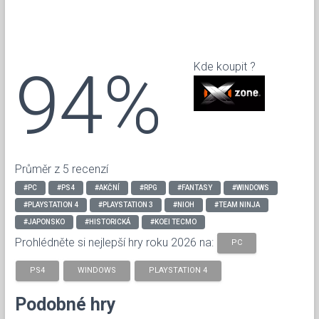
94%
Kde koupit ?
Průměr z 5 recenzí
#PC
#PS4
#AKČNÍ
#RPG
#FANTASY
#WINDOWS
#PLAYSTATION 4
#PLAYSTATION 3
#NIOH
#TEAM NINJA
#JAPONSKO
#HISTORICKÁ
#KOEI TECMO
Prohlédněte si nejlepší hry roku 2026 na:
PC
PS4
WINDOWS
PLAYSTATION 4
Podobné hry