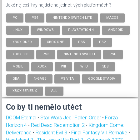
Jaké nejlepší hry najdete na jednotlivých platformách ?
PC
PS4
NINTENDO SWITCH LITE
MACOS
LINUX
WINDOWS
PLAYSTATION 4
ANDROID
XBOX ONE X
XBOX-ONE
PS5
PS2
XBOX 360
PS3
NINTENDO SWITCH
PSP
MOBIL
XBOX
WII
WIIU
3DS
GBA
N-GAGE
PS VITA
GOOGLE STADIA
XBOX SERIES X
ALL
Co by ti nemělo utéct
DOOM Eternal
•
Star Wars Jedi: Fallen Order
•
Forza
Horizon 4
•
Red Dead Redemption 2
•
Kingdom Come:
Deliverance
•
Resident Evil 3
•
Final Fantasy VII Remake
•