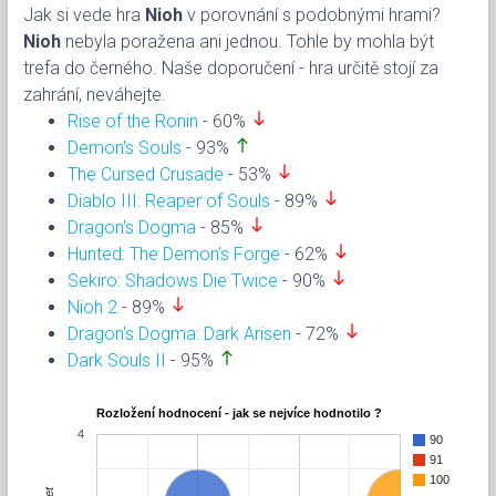
Jak si vede hra
Nioh
v porovnání s podobnými hrami?
Nioh
nebyla poražena ani jednou. Tohle by mohla být
trefa do černého. Naše doporučení - hra určitě stojí za
zahrání, neváhejte.
south
Rise of the Ronin
- 60%
north
Demon's Souls
- 93%
south
The Cursed Crusade
- 53%
south
Diablo III: Reaper of Souls
- 89%
south
Dragon's Dogma
- 85%
south
Hunted: The Demon’s Forge
- 62%
south
Sekiro: Shadows Die Twice
- 90%
south
Nioh 2
- 89%
south
Dragon's Dogma: Dark Arisen
- 72%
north
Dark Souls II
- 95%
Rozložení hodnocení - jak se nejvíce hodnotilo ?
4
90
91
100