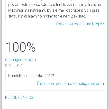
pozornosti nikoho, kdo to s tímhle žánrem myslí vážně.
Milovníci mainstreamu by ale měli dát ruce pryč, i přes
sivou kštici hlavního hrdiny tohle není Zaklínač.
Číst celou recenzi na Hrej.cz
100%
Czechgamer.com
2. 2. 2017
Kandidát na hru roka 2017!
Číst celou recenzi na Czechgamer.com
PL
•
DE
•
EN
•
CS